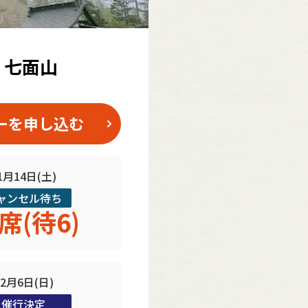
・七面山
ーを申し込む
1月14日(土)
ャンセル待ち
席(待6)
12月6日(日)
催行決定