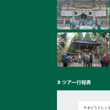
1:神
1
/
11
ツアー行程表
やまどうぐレン