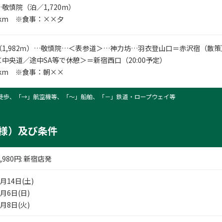
敬慎院（泊／1,720m）
8km ※食事：××夕
1,982ｍ）…敬慎院…＜表参道＞…神力坊…羽衣登山口＝赤沢宿（散
中央道／途中SA等で休憩＞＝新宿西口（20:00予定）
6km ※食事：朝××
徒歩、「→」航空機等、「〜」船舶、「－」鉄道・ロープウェイ等
様）及び条件
,980
円
: 新宿店発
1月14日(土)
2月6日(日)
2月8日(火)