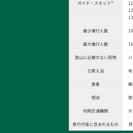
※
ガイド・スタッフ
1
1
1
最少催行人数
1
最大催行人数
1
登山に必要のない荷物
バ
立寄入浴
有
食事
朝
宿泊
宿
利用交通機関
ボ
旅行代金に含まれるもの
貸