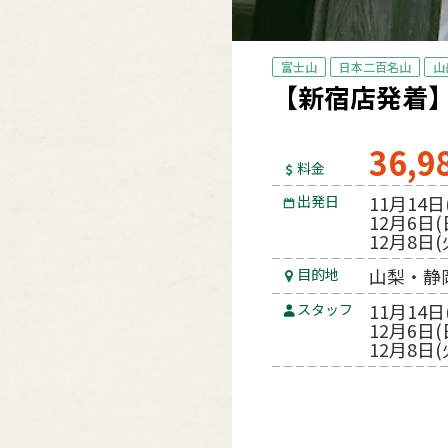
富士山
日本二百名山
山
【新宿店発着
36,9
料金
11月14日
出発日
12月6日(
12月8日(
山梨・静
目的地
11月14日
スタッフ
12月6日(
12月8日(