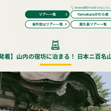
ツアー一覧
Yamakaraかわら版
海外登山ツアー一覧
屋久島ツアー一覧
発着】山内の宿坊に泊まる！ 日本ニ百名