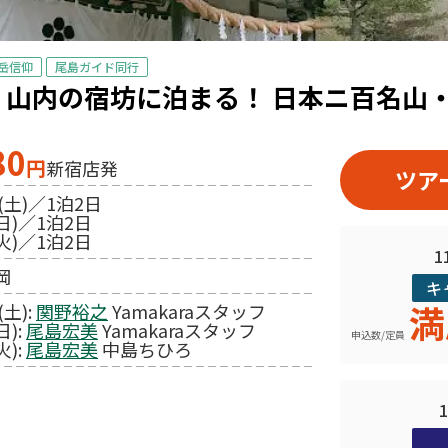
岳信仰
尾島ガイド同行
】山内の宿坊に泊まる！ 日本ニ百名山
80
円
新宿店発
ツア
(土)／1泊2日
日)／1泊2日
火)／1泊2日
1
岡
キ
満
(土):
関野裕之
Yamakaraスタッフ
日):
尾島宏美
Yamakaraスタッフ
申込数/定員
火):
尾島宏美
中島ちひろ