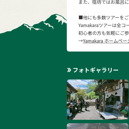
また、宿坊ではお風呂に
■他にも多数ツアーをご
Yamakaraツアーは
初心者の方も気軽にご参
→
Yamakara ホームペー
フォトギャラリー