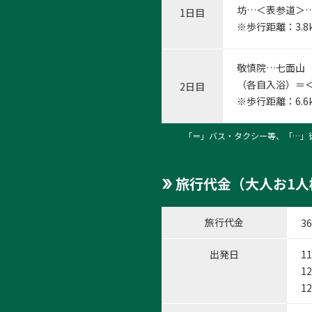
坊…＜表参道＞…
1日目
※歩行距離：3.
敬慎院…七面山（
（各自入浴）＝＜
2日目
※歩行距離：6.
「＝」バス・タクシー等、「…」
旅行代金（大人お1人
旅行代金
36
出発日
1
1
1