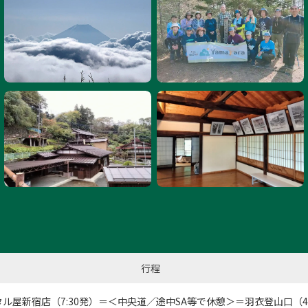
力坊にて
行程
タル屋新宿店
（7:30発）＝＜中央道／途中SA等で休憩＞＝羽衣登山口（4