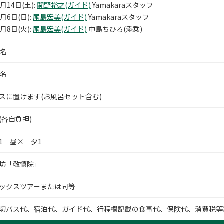
1月14日(土):
関野裕之(ガイド)
Yamakaraスタッフ
2月6日(日):
尾島宏美(ガイド)
Yamakaraスタッフ
2月8日(火):
尾島宏美(ガイド)
中島ちひろ(添乗)
0名
5名
スに置けます(お風呂セット含む)
(各自負担)
1 昼× 夕1
坊「敬慎院」
ックスツアーまたは同等
切バス代、宿泊代、ガイド代、行程欄記載の食事代、保険代、消費税等