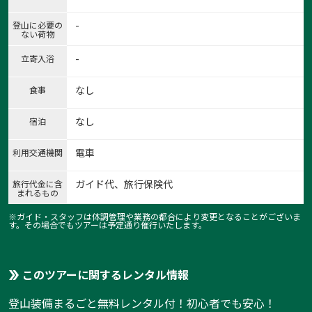
-
登山に必要の
ない荷物
-
立寄入浴
なし
食事
なし
宿泊
電車
利用交通機関
ガイド代、旅行保険代
旅行代金に含
まれるもの
1:
※ガイド・スタッフは体調管理や業務の都合により変更となることがございま
す。その場合でもツアーは予定通り催行いたします。
1
/
8
このツアーに関するレンタル情報
登山装備まるごと無料レンタル付！初心者でも安心！