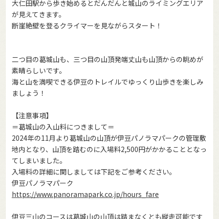
大仁田駅から歩き始めるとだんだんと城山のライミングエリア
が見えてきます。
断崖絶壁を登るクライマーを見ながらスタート！
二つ目の葛城山も、三つ目の山頂発端丈山も山頂からの眺めが
素晴らしいです。
海と山を満喫できる伊豆のトレイルでゆっくり山歩きを楽しみ
ましょう！
【注意事項】
＝葛城山の入山料につきまして＝
2024年の11月より葛城山の山頂が伊豆パノラマパークの管理敷
地内となり、山頂を踏むのに入場料2,500円がかかることとなっ
てしまいました。
入場料の詳細に関しましては下記をご参考ください。
伊豆パノラマパーク
https://www.panoramapark.co.jp/hours_fare
伊豆三山のコースは葛城山の山頂は踏まなくとも縦走可能です