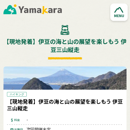
MENU
【現地発着】伊豆の海と山の展望を楽しもう 伊
豆三山縦走
ハイキング
【現地発着】伊豆の海と山の展望を楽しもう 伊豆
三山縦走
-
料金
次回開催未定
出発日