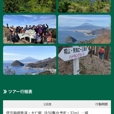
ツアー行程表
1日目
行動時間
伊豆箱根鉄道・大仁駅（8:50集合予定・32m）…城