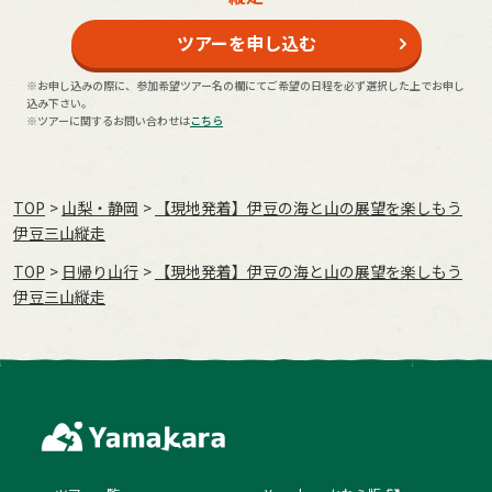
ツアーを申し込む
※お申し込みの際に、参加希望ツアー名の欄にてご希望の日程を必ず選択した上でお申し
込み下さい。
※ツアーに関するお問い合わせは
こちら
TOP
山梨・静岡
【現地発着】伊豆の海と山の展望を楽しもう
伊豆三山縦走
TOP
日帰り山行
【現地発着】伊豆の海と山の展望を楽しもう
伊豆三山縦走