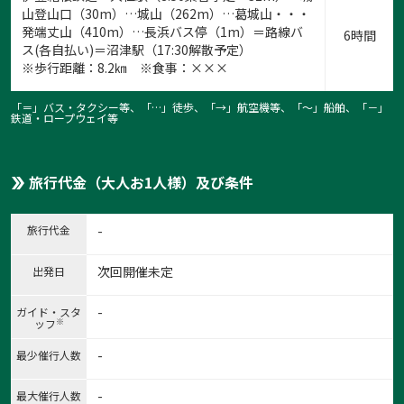
山登山口（30m）…城山（262m）…葛城山・・・
発端丈山（410m）…長浜バス停（1m）＝路線バ
6時間
ス(各自払い)＝沼津駅（17:30解散予定）
※歩行距離：8.2㎞ ※食事：×××
「＝」バス・タクシー等、「…」徒歩、「→」航空機等、「〜」船舶、「－」
鉄道・ロープウェイ等
旅行代金（大人お1人様）及び条件
旅行代金
-
次回開催未定
出発日
-
ガイド・スタ
※
ッフ
-
最少催行人数
-
最大催行人数