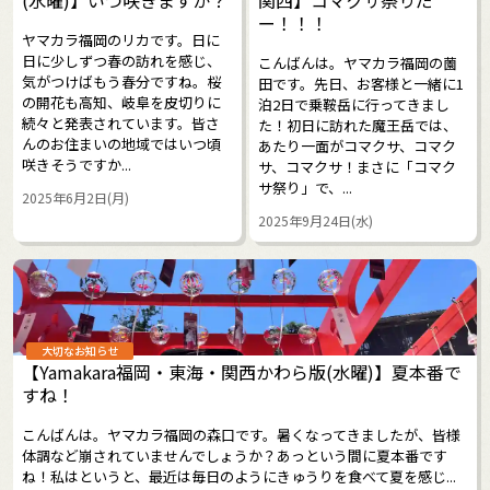
(水曜)】いつ咲きますか？
関西】コマクサ祭りだ
ー！！！
ヤマカラ福岡のリカです。日に
日に少しずつ春の訪れを感じ、
こんばんは。ヤマカラ福岡の薗
気がつけばもう春分ですね。桜
田です。先日、お客様と一緒に1
の開花も高知、岐阜を皮切りに
泊2日で乗鞍岳に行ってきまし
続々と発表されています。皆さ
た！初日に訪れた魔王岳では、
んのお住まいの地域ではいつ頃
あたり一面がコマクサ、コマク
咲きそうですか...
サ、コマクサ！まさに「コマク
サ祭り」で、...
2025年6月2日(月)
2025年9月24日(水)
大切なお知らせ
【Yamakara福岡・東海・関西かわら版(水曜)】夏本番で
すね！
こんばんは。ヤマカラ福岡の森口です。暑くなってきましたが、皆様
体調など崩されていませんでしょうか？あっという間に夏本番です
ね！私はというと、最近は毎日のようにきゅうりを食べて夏を感じ...