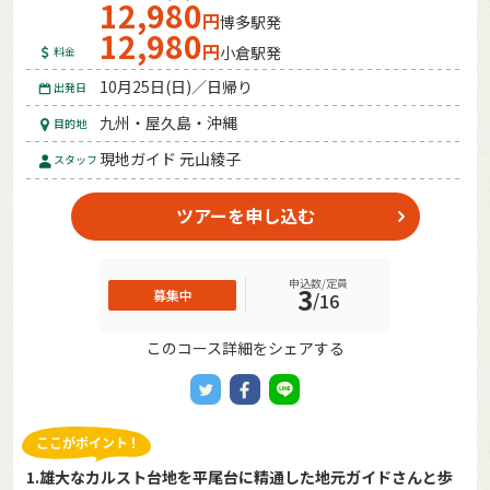
12,980
円
博多駅発
12,980
円
小倉駅発
料金
10月25日(日)／日帰り
出発日
九州・屋久島・沖縄
目的地
現地ガイド 元山綾子
スタッフ
ツアーを申し込む
申込数/定員
3
募集中
/
16
このコース詳細をシェアする
1.雄大なカルスト台地を平尾台に精通した地元ガイドさんと歩