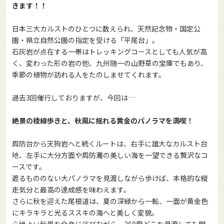
きます！！
日本三大カルストのひとつに数えられ、天然記念物・国定公
園・県立自然公園の指定を受ける「平尾台」。
石灰岩が点在する一帯はトレッキングコースとしても人気が高
く、変わった形の岩の他、九州随一の山野草の宝庫でもあり、
季節の植物が訪れる人をたのしませてくれます。
過去3回催行しておりますが、今回は…
絶景の稜線歩きと、秋風に揺れる黄金のパノラマを満喫！
周防台から天狗岩へと続くルートは、右手に雄大なカルスト台
地、左手に大分方面や周防灘の美しい海を一望できる贅沢なコ
ースです。
遮るもののない大パノラマを見渡しながら歩けば、本格的な縦
走気分と最高の達成感を味わえます。
さらに秋を迎えた尾根道は、夏の深緑から一転、一面が黄金色
にキラキラと光るススキの海へと美しく変貌。
心地よい秋風を全身に浴びながら、360度どこを見渡しても開