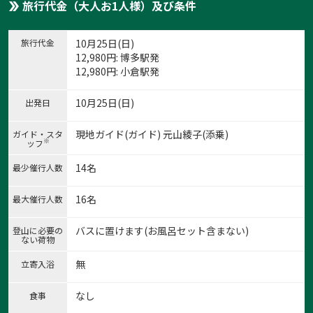
旅行代金（大人お1人様）及び条件
旅行代金
10月25日(日)
12,980
円
: 博多駅発
12,980
円
: 小倉駅発
10月25日(日)
出発日
現地ガイド(ガイド) 元山綾子(添乗)
ガイド・スタ
※
ッフ
14名
最少催行人数
16名
最大催行人数
バスに置けます(お風呂セット含まない)
登山に必要の
ない荷物
無
立寄入浴
なし
食事