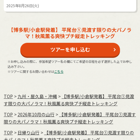
2025年8月26日(火)
【博多駅/小倉駅発着】 平尾台①見渡す限りの大パノラ
マ！秋風薫る爽快プチ縦走トレッキング
ツアーを申し込む
※お申し込みの際に、参加希望ツアー名の欄にてご希望の日程を必ず選択した上でお申し
込み下さい。
※ツアーに関するお問い合わせは
こちら
TOP
九州・屋久島・沖縄
【博多駅/小倉駅発着】 平尾台①見渡
す限りの大パノラマ！秋風薫る爽快プチ縦走トレッキング
TOP
2026年10月の⼭⾏
【博多駅/小倉駅発着】 平尾台①見渡す
限りの大パノラマ！秋風薫る爽快プチ縦走トレッキング
TOP
日帰り山行
【博多駅/小倉駅発着】 平尾台①見渡す限りの
大パノラマ！秋風薫る爽快プチ縦走トレッキング