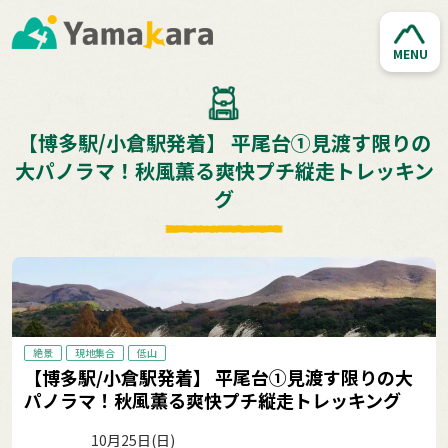
MENU
【博多駅/小倉駅発着】 平尾台①見渡す限りの
大パノラマ！秋風薫る爽快プチ縦走トレッキン
グ
絶景
現地集合
低山
【博多駅/小倉駅発着】 平尾台①見渡す限りの大
パノラマ！秋風薫る爽快プチ縦走トレッキング
10月25日(日)