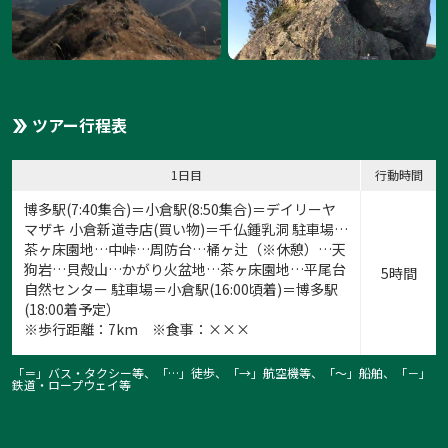
ツアー行程表
1日目
行動時間
1:
博多駅(7:40集合)＝小倉駅(8:50集合)＝デイリーヤ
1
/
8
マザキ 小倉新道寺店(買い物)＝千仏鍾乳洞 駐車場…
茶ヶ床園地…中峠…周防台…桶ヶ辻（※休憩）…天
狗岩…貝殻山…かがり火盆地…茶ヶ床園地…平尾台
5時間
自然センター 駐車場＝小倉駅(16:00頃着)＝博多駅
(18:00着予定）
※歩行距離：7km ※食事：×××
「＝」バス・タクシー等、「…」徒歩、「→」航空機等、「〜」船舶、「－」
鉄道・ロープウェイ等