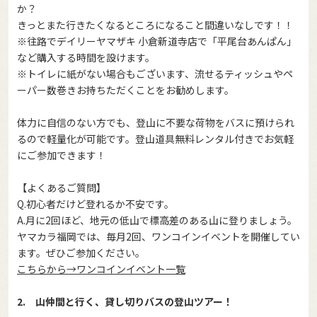
か？
きっとまた行きたくなるところになること間違いなしです！！
※往路でデイリーヤマザキ 小倉新道寺店で「平尾台あんぱん」
など購入する時間を設けます。
※トイレに紙がない場合もございます、流せるティッシュやペ
ーパー数巻きお持ちただくことをお勧めします。
体力に自信のない方でも、登山に不要な荷物をバスに預けられ
るので軽量化が可能です。登山道具無料レンタル付きでお気軽
にご参加できます！
【よくあるご質問】
Q.初心者だけど登れるか不安です。
A.月に2回ほど、地元の低山で標高差のある山に登りましょう。
ヤマカラ福岡では、毎月2回、ワンコインイベントを開催してい
ます。ぜひご参加ください。
こちらから→ワンコインイベント一覧
2. 山仲間と行く、貸し切りバスの登山ツアー！