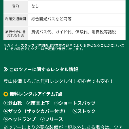
なし
宿泊
綜合観光バスなど同等
利用交通機関
貸切バス代、ガイド代、保険代、消費税等諸税
旅行代金に含
まれるもの
※ガイド・スタッフは体調管理や業務の都合により変更となることがございま
す。その場合でもツアーは予定通り催行いたします。
このツアーに関するレンタル情報
登山装備まるごと無料レンタル付！初心者でも安心！
無料レンタルアイテム7点
①登山靴
②雨具上下
③ショートスパッツ
④ザック（ザックカバー付き）
⑤ストック
⑥ヘッドランプ
⑦フリース
※ツアーにより必要な装備が上記以外にある場合は、ツア