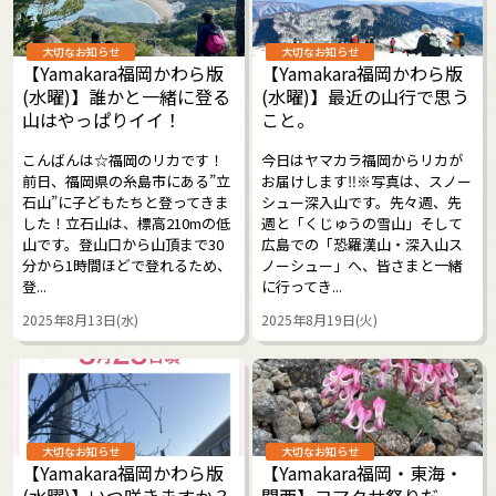
大切なお知らせ
大切なお知らせ
【Yamakara福岡かわら版
【Yamakara福岡かわら版
(水曜)】誰かと一緒に登る
(水曜)】最近の山行で思う
山はやっぱりイイ！
こと。
こんばんは☆福岡のリカです！
今日はヤマカラ福岡からリカが
前日、福岡県の糸島市にある”立
お届けします‼︎※写真は、スノー
石山”に子どもたちと登ってきま
シュー深入山です。先々週、先
した！立石山は、標高210mの低
週と「くじゅうの雪山」そして
山です。登山口から山頂まで30
広島での「恐羅漢山・深入山ス
分から1時間ほどで登れるため、
ノーシュー」へ、皆さまと一緒
登...
に行ってき...
2025年8月13日(水)
2025年8月19日(火)
大切なお知らせ
大切なお知らせ
【Yamakara福岡かわら版
【Yamakara福岡・東海・