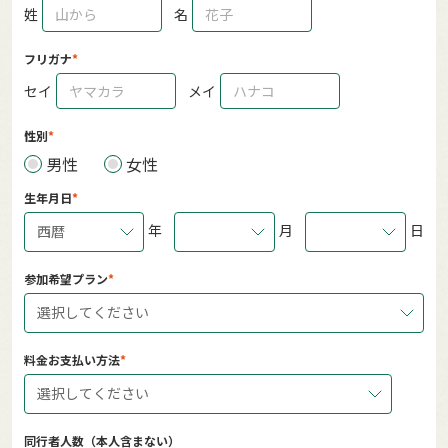
姓
名
フリガナ
セイ
メイ
性別
男性
女性
生年月日
年
月
日
西暦
参加希望プラン
選択してください
料金お支払い方法
選択してください
同行者人数（本人含まない）