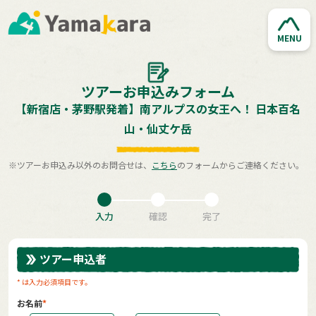
MENU
ツアーお申込みフォーム
【新宿店・茅野駅発着】南アルプスの女王へ！ 日本百名
山・仙丈ケ岳
※ツアーお申込み以外のお問合せは、
こちら
のフォームからご連絡ください。
入力
確認
完了
ツアー申込者
* は入力必須項目です。
お名前