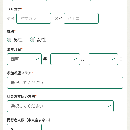
フリガナ
セイ
メイ
性別
男性
女性
生年月日
年
月
日
西暦
参加希望プラン
選択してください
料金お支払い方法
選択してください
同行者人数（本人含まない）
0