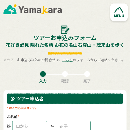
MENU
ツアーお申込みフォーム
花好き必見 隠れた名所 お花の名山石尊山・茂来山を歩く
※ツアーお申込み以外のお問合せは、
こちら
のフォームからご連絡ください。
入力
確認
完了
ツアー申込者
* は入力必須項目です。
お名前
姓
名