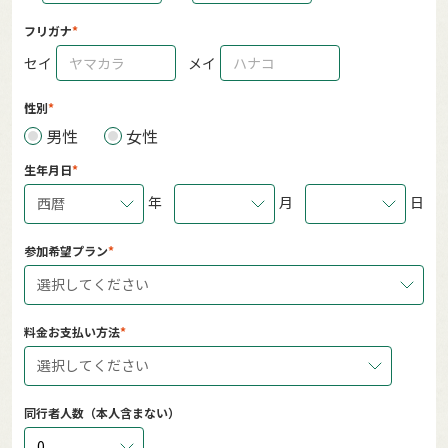
フリガナ
セイ
メイ
性別
男性
女性
生年月日
年
月
日
西暦
参加希望プラン
選択してください
料金お支払い方法
選択してください
同行者人数（本人含まない）
0