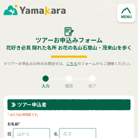
MENU
ツアーお申込みフォーム
花好き必見 隠れた名所 お花の名山石尊山・茂来山を歩く
※ツアーお申込み以外のお問合せは、
こちら
のフォームからご連絡ください。
入力
確認
完了
ツアー申込者
* は入力必須項目です。
お名前
姓
名