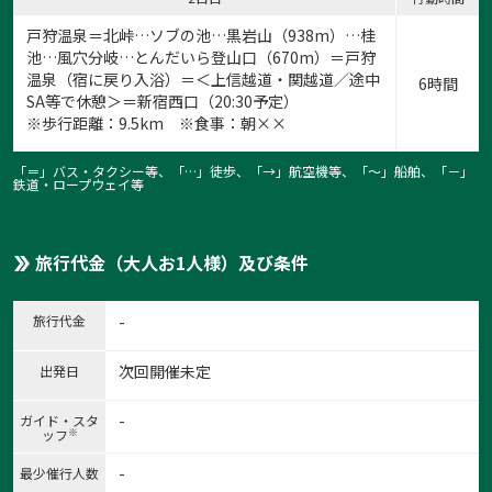
戸狩温泉＝北峠…ソブの池…黒岩山（938m）…桂
池…風穴分岐…とんだいら登山口（670m）＝戸狩
温泉（宿に戻り入浴）＝＜上信越道・関越道／途中
6時間
SA等で休憩＞＝新宿西口（20:30予定）
※歩行距離：9.5km ※食事：朝××
「＝」バス・タクシー等、「…」徒歩、「→」航空機等、「〜」船舶、「－」
鉄道・ロープウェイ等
旅行代金（大人お1人様）及び条件
旅行代金
-
次回開催未定
出発日
-
ガイド・スタ
※
ッフ
-
最少催行人数