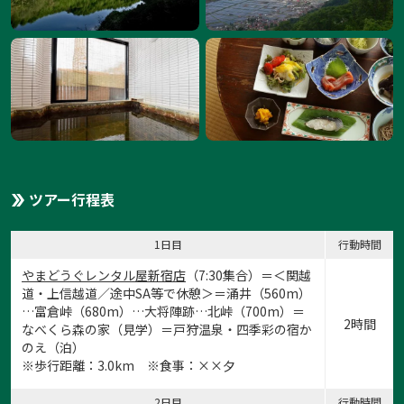
ツアー行程表
1日目
行動時間
やまどうぐレンタル屋新宿店
（7:30集合）＝＜関越
道・上信越道／途中SA等で休憩＞＝涌井（560m）
…富倉峠（680m）…大将陣跡…北峠（700m）＝
2時間
なべくら森の家（見学）＝戸狩温泉・四季彩の宿か
のえ（泊）
※歩行距離：3.0km ※食事：××夕
2日目
行動時間