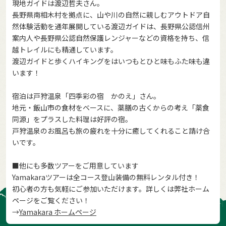
現地ガイドは渡辺哲夫さん。
長野県南相木村を拠点に、山や川の自然に親しむアウトドア自
然体験活動を通年展開している渡辺ガイドは、長野県公認信州
案内人や長野県公認自然保護レンジャーなどの資格を持ち、信
越トレイルにも精通しています。
渡辺ガイドと歩くハイキングをはいつもとひと味もふた味も違
います！
宿泊は戸狩温泉「四季彩の宿 かのえ」さん。
地元・飯山市の食材をベースに、薬膳の古くからの考え「薬食
同源」をプラスした料理は好評の宿。
戸狩温泉のお風呂も旅の疲れを十分に癒してくれること請け合
いです。
■他にも多数ツアーをご用意しています
Yamakaraツアーは全コース登山装備の無料レンタル付き！
初心者の方も気軽にご参加いただけます。詳しくは弊社ホーム
ページをご覧ください！
→
Yamakara ホームページ