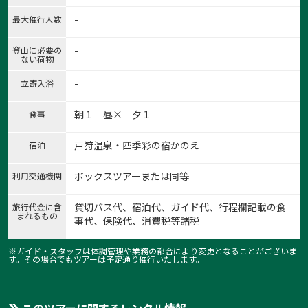
-
最大催行人数
-
登山に必要の
ない荷物
-
立寄入浴
朝１ 昼× 夕１
食事
1:涌井集落からスタート
戸狩温泉・四季彩の宿かのえ
宿泊
1
/
8
ボックスツアーまたは同等
利用交通機関
貸切バス代、宿泊代、ガイド代、行程欄記載の食
旅行代金に含
まれるもの
事代、保険代、消費税等諸税
※ガイド・スタッフは体調管理や業務の都合により変更となることがございま
す。その場合でもツアーは予定通り催行いたします。