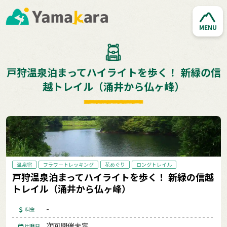
MENU
戸狩温泉泊まってハイライトを歩く！ 新緑の信
越トレイル（涌井から仏ヶ峰）
温泉宿
フラワートレッキング
花めぐり
ロングトレイル
戸狩温泉泊まってハイライトを歩く！ 新緑の信越
トレイル（涌井から仏ヶ峰）
-
料金
次回開催未定
出発日