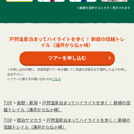
※画像を選択すると大きく表示されます
戸狩温泉泊まってハイライトを歩く！ 新緑の信越トレ
イル（涌井から仏ヶ峰）
ツアーを申し込む
※お申し込みの際に、参加希望ツアー名の欄にてご希望の日程を必ず選択した上でお申し
込み下さい。
※ツアーに関するお問い合わせは
こちら
TOP
長野・新潟
戸狩温泉泊まってハイライトを歩く！ 新緑の信
越トレイル（涌井から仏ヶ峰）
TOP
宿泊ヤマカラ
戸狩温泉泊まってハイライトを歩く！ 新緑の
信越トレイル（涌井から仏ヶ峰）