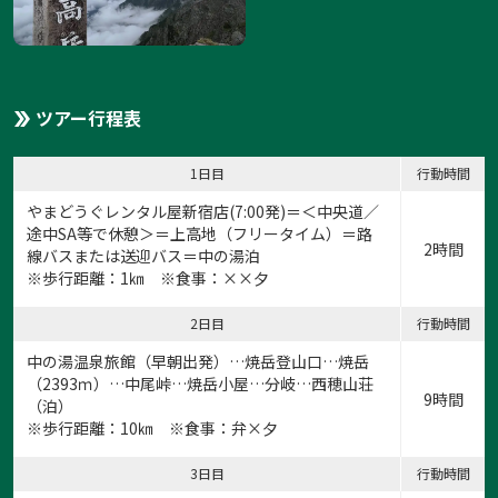
ツアー行程表
1日目
行動時間
やまどうぐレンタル屋新宿店
(7:00発)＝＜中央道／
途中SA等で休憩＞＝上高地（フリータイム）＝路
2時間
線バスまたは送迎バス＝中の湯泊
※歩行距離：1㎞ ※食事：××夕
2日目
行動時間
中の湯温泉旅館（早朝出発）…焼岳登山口…焼岳
（2393ｍ）…中尾峠…焼岳小屋…分岐…西穂山荘
9時間
（泊）
※歩行距離：10㎞ ※食事：弁×夕
3日目
行動時間