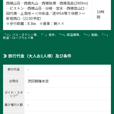
西穂山荘…西穂丸山…西穂独標…西穂高岳(2909m)
…ピストン…西穂山荘…分岐…宝水…西穂登山口…
10時
田代橋…上高地＝＜中央道／途中SA等で休憩＞＝
間
新宿西口（21:00予定）
※歩行距離：8.3㎞ ※食事：朝××
「＝」バス・タクシー等、「…」徒歩、「→」航空機等、「〜」船舶、「－」
鉄道・ロープウェイ等
旅行代金（大人お1人様）及び条件
旅行代金
-
次回開催未定
出発日
1:中の湯から出発
-
ガイド・スタ
※
ッフ
1
/
5
-
最少催行人数