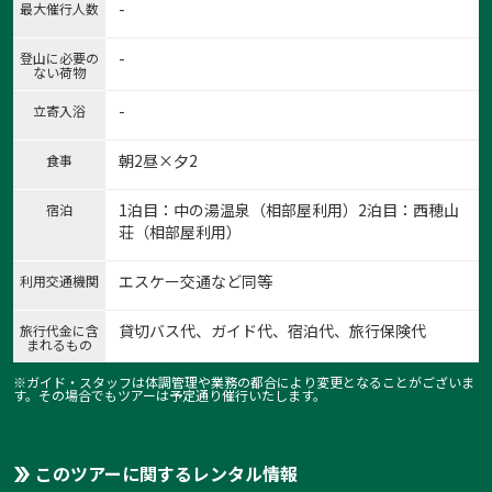
-
最大催行人数
-
登山に必要の
ない荷物
-
立寄入浴
朝2昼×夕2
食事
1泊目：中の湯温泉（相部屋利用）2泊目：西穂山
宿泊
荘（相部屋利用）
エスケー交通など同等
利用交通機関
貸切バス代、ガイド代、宿泊代、旅行保険代
旅行代金に含
まれるもの
※ガイド・スタッフは体調管理や業務の都合により変更となることがございま
す。その場合でもツアーは予定通り催行いたします。
このツアーに関するレンタル情報