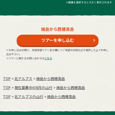
※画像を選択すると大きく表示されます
焼岳から西穂高岳
ツアーを申し込む
※お申し込みの際に、参加希望ツアー名の欄にてご希望の日程を必ず選択した上でお申し
込み下さい。
※ツアーに関するお問い合わせは
こちら
TOP
北アルプス
焼岳から西穂高岳
TOP
現在募集中の8月の山行
焼岳から西穂高岳
TOP
北アルプスの山行
焼岳から西穂高岳