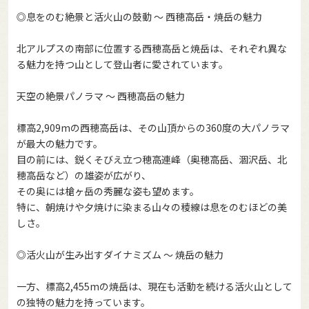
◎息をのむ絶景と活火山の鼓動 ～ 西穂高岳・焼岳の魅力
北アルプスの南部に位置する西穂高岳と焼岳は、それぞれ異な
る魅力を持つ山として登山者に愛されています。
天空の絶景パノラマ ～ 西穂高岳の魅力
標高2,909mの西穂高岳は、その山頂からの360度の大パノラマ
が最大の魅力です。
目の前には、鋭くそびえ立つ穂高連峰（奥穂高岳、涸沢岳、北
穂高岳など）の雄姿が広がり、
その奥には槍ヶ岳の秀麗な姿も望めます。
特に、朝焼けや夕焼けに染まる山々の稜線は息をのむほどの美
しさ。
◎活火山が生み出すダイナミズム ～ 焼岳の魅力
一方、標高2,455mの焼岳は、現在も活動を続ける活火山として
の独特の魅力を持っています。