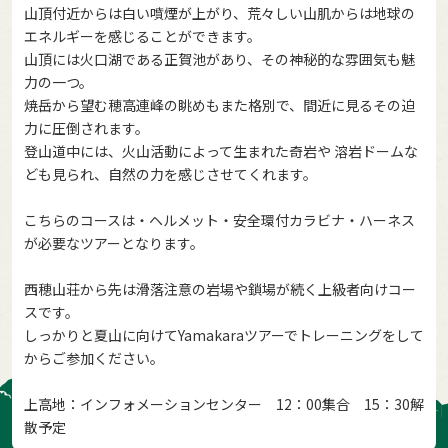
山頂付近からは白い噴煙が上がり、荒々しい山肌からは地球の
エネルギーを感じることができます。
山頂には火口湖である正賀池があり、その神秘的な雰囲気も魅
力の一つ。
焼岳から望む穂高連峰の眺めもまた格別で、間近に見るその迫
力に圧倒されます。
登山道中には、火山活動によって生まれた奇岩や 溶岩ドームな
ども見られ、自然の力を感じさせてくれます。
こちらのコースは・ヘルメット・安全環付カラビナ・ハーネス
が必要なツアーとなります。
西穂山荘から先は滑落注意の岩場や鎖場が続く上級者向けコー
スです。
しっかりと夏山に向けてYamakaraツアーでトレーニングをして
からご参加ください。
上高地：インフォメーションセンター 12：00集合 15：30解
散予定