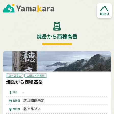
MENU
焼岳から西穂高岳
日本百名山
山田ガイド同行
焼岳から西穂高岳
-
料金
次回開催未定
出発日
北アルプス
目的地