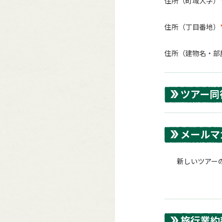
住所（町域大字）
住所（丁目番地）
住所（建物名・部
ツアー同
メールマ
新しいツアーの
旅行業約