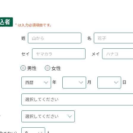
込者
* は入力必須項目です。
姓
名
セイ
メイ
男性
女性
年
月
日
西暦
選択してください
選択してください
人