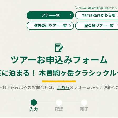
ツアー一覧
Yamakaraかわら版
海外登山ツアー一覧
屋久島ツアー一覧
ツアーお申込みフォーム
荘に泊まる！ 木曽駒ヶ岳クラシックル
ーお申込み以外のお問合せは、
こちら
のフォームからご連絡く
入力
確認
完了