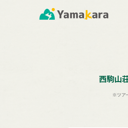
西駒山
※ツア