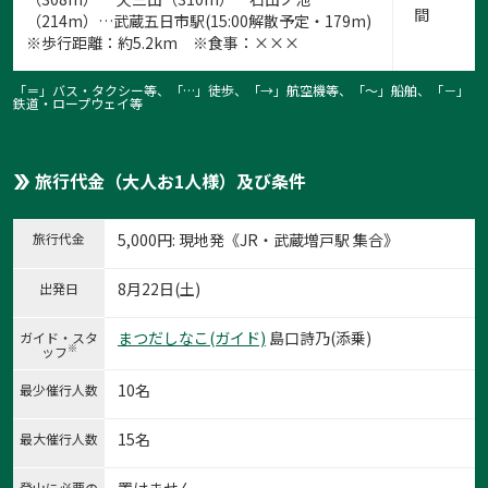
間
（214m）…武蔵五日市駅(15:00解散予定・179m)
※歩行距離：約5.2km ※食事：×××
「＝」バス・タクシー等、「…」徒歩、「→」航空機等、「〜」船舶、「－」
鉄道・ロープウェイ等
旅行代金（大人お1人様）及び条件
旅行代金
5,000
円
: 現地発《JR・武蔵増戸駅 集合》
8月22日(土)
出発日
まつだしなこ(ガイド)
島口詩乃(添乗)
ガイド・スタ
※
ッフ
10名
最少催行人数
15名
最大催行人数
置けません
登山に必要の