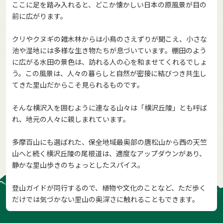
ここに足を踏み入れると、どこか懐かしい日本の原風景が目の
前に広がります。
クリやクヌギの雑木林からは小鳥のさえずりが聞こえ、小さな
池や湿地には多様な生き物たちが息づいています。棚田のよう
に広がる水田の景色は、訪れる人の心を和ませてくれるでしょ
う。この風景は、人々の暮らしと自然が密接に結びつき共生し
てきた里山だからこそ見られるものです。
そんな横沢入を囲むように連なる山々は「横沢丘陵」とも呼ば
れ、地元の人々に親しまれています。
多摩百山にも選ばれた、保全地域最奥部の唐松山から西の天竺
山へと続く横沢丘陵の尾根道は、適度なアップダウンがあり、
静かな里山歩きのちょっとしたスパイス。
登山ガイドが同行するので、植物や文化のことなど、ただ歩く
だけでは気づかない里山の奥深さに触れることもできます。