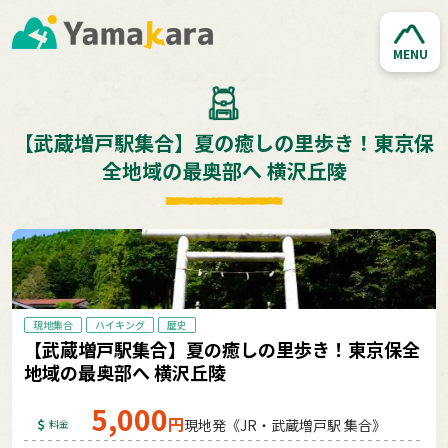
MENU
【武蔵増戸駅集合】夏の癒しの里歩き！東京保
全地域の最奥部へ 横沢丘陵
現地集合
ハイキング
歴史
【武蔵増戸駅集合】夏の癒しの里歩き！東京保全
地域の最奥部へ 横沢丘陵
5,000
円
現地発《JR・武蔵増戸駅 集合》
料金