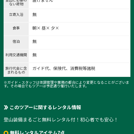
ない荷物
無
立寄入浴
朝× 昼× 夕×
食事
無
宿泊
1:里山の風情ある横沢入
無
利用交通機関
1
/
9
ガイド代、保険代、消費税等諸税
旅行代金に含
まれるもの
※ガイド・スタッフは体調管理や業務の都合により変更となることがございま
す。その場合でもツアーは予定通り催行いたします。
このツアーに関するレンタル情報
登山装備まるごと無料レンタル付！初心者でも安心！
無料レンタルアイテム7点