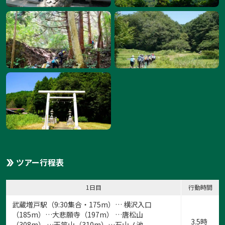
ツアー行程表
1日目
行動時間
武蔵増戸駅（9:30集合・175m）… 横沢入口
（185m）…大悲願寺（197m） …唐松山
3.5時
（308m） …天竺山（310m）…石山ノ池