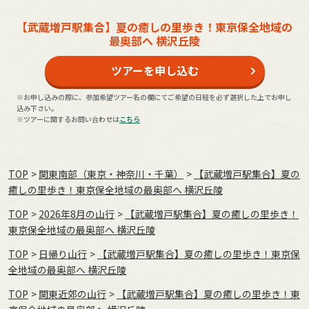
【武蔵増戸駅集合】夏の癒しの里歩き！東京保全地域の
最奥部へ 横沢丘陵
ツアーを申し込む
※お申し込みの際に、参加希望ツアー名の欄にてご希望の日程を必ず選択した上でお申し
込み下さい。
※ツアーに関するお問い合わせは
こちら
TOP
関東南部（東京・神奈川・千葉）
【武蔵増戸駅集合】夏の
癒しの里歩き！東京保全地域の最奥部へ 横沢丘陵
TOP
2026年8月の⼭⾏
【武蔵増戸駅集合】夏の癒しの里歩き！
東京保全地域の最奥部へ 横沢丘陵
TOP
日帰り山行
【武蔵増戸駅集合】夏の癒しの里歩き！東京保
全地域の最奥部へ 横沢丘陵
TOP
関東近郊の山行
【武蔵増戸駅集合】夏の癒しの里歩き！東