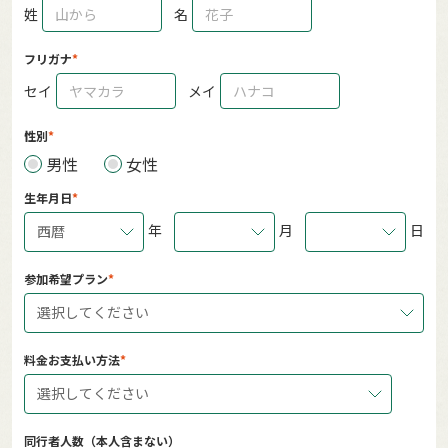
姓
名
フリガナ
セイ
メイ
性別
男性
女性
生年月日
年
月
日
西暦
参加希望プラン
選択してください
料金お支払い方法
選択してください
同行者人数（本人含まない）