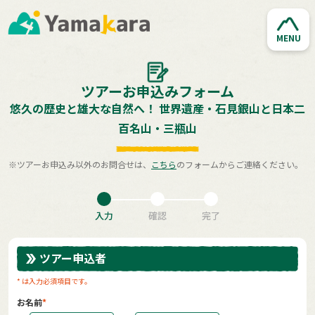
MENU
ツアーお申込みフォーム
悠久の歴史と雄大な自然へ！ 世界遺産・石見銀山と日本二
百名山・三瓶山
※ツアーお申込み以外のお問合せは、
こちら
のフォームからご連絡ください。
入力
確認
完了
ツアー申込者
* は入力必須項目です。
お名前