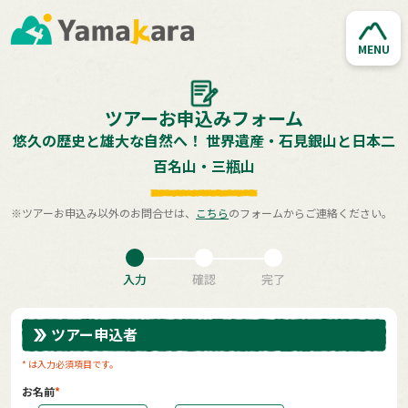
MENU
ツアーお申込みフォーム
悠久の歴史と雄大な自然へ！ 世界遺産・石見銀山と日本二
百名山・三瓶山
※ツアーお申込み以外のお問合せは、
こちら
のフォームからご連絡ください。
入力
確認
完了
ツアー申込者
* は入力必須項目です。
お名前