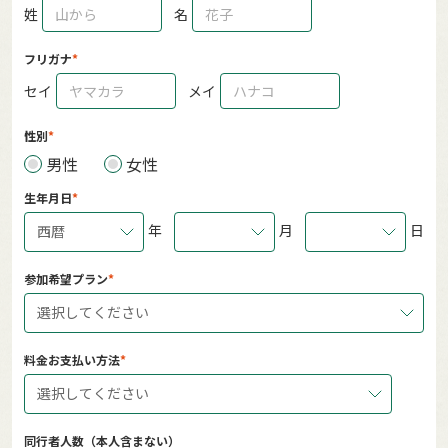
姓
名
フリガナ
セイ
メイ
性別
男性
女性
生年月日
年
月
日
西暦
参加希望プラン
選択してください
料金お支払い方法
選択してください
同行者人数（本人含まない）