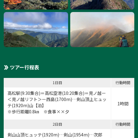
ツアー行程表
1日目
行動時間
高松駅(9:30集合)＝高松空港(10:20集合)＝見ノ越ー
＜見ノ越リフト＞ー西島(1700m)…剣山頂上ヒュッ
1時間
テ(1920m)山【泊】
※歩行距離0.8㎞ ※食事××夕
2日目
行動時間
剣山山頂ヒュッテ(1920m)…剣山(1954m)…次郎