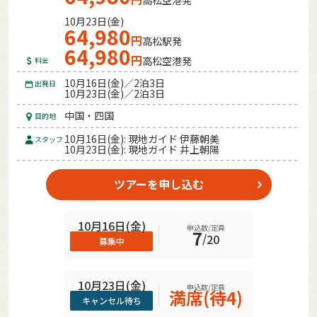
10月23日(金)
64,980
円
高松駅発
64,980
円
高松空港発
料金
10月16日(金)／2泊3日
出発日
10月23日(金)／2泊3日
中国・四国
目的地
10月16日(金): 現地ガイド 伊藤朝美
スタッフ
10月23日(金): 現地ガイド 井上朝陽
ツアーを申し込む
10月16日(金)
申込数/定員
7
/
20
募集中
10月23日(金)
申込数/定員
満席(待4)
キャンセル待ち