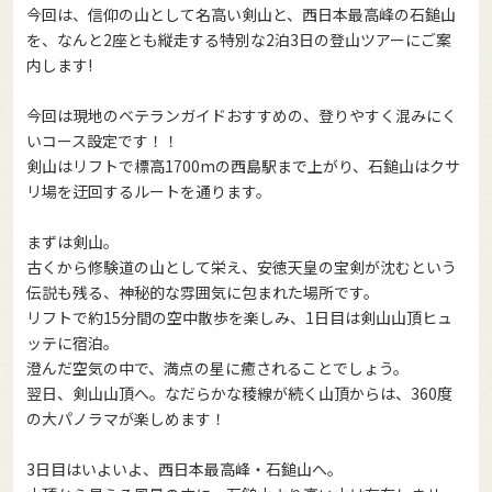
今回は、信仰の山として名高い剣山と、西日本最高峰の石鎚山
を、なんと2座とも縦走する特別な2泊3日の登山ツアーにご案
内します!
今回は現地のベテランガイドおすすめの、登りやすく混みにく
いコース設定です！！
剣山はリフトで標高1700mの西島駅まで上がり、石鎚山はクサ
リ場を迂回するルートを通ります。
まずは剣山。
古くから修験道の山として栄え、安徳天皇の宝剣が沈むという
伝説も残る、神秘的な雰囲気に包まれた場所です。
リフトで約15分間の空中散歩を楽しみ、1日目は剣山山頂ヒュ
ッテに宿泊。
澄んだ空気の中で、満点の星に癒されることでしょう。
翌日、剣山山頂へ。なだらかな稜線が続く山頂からは、360度
の大パノラマが楽しめます！
3日目はいよいよ、西日本最高峰・石鎚山へ。