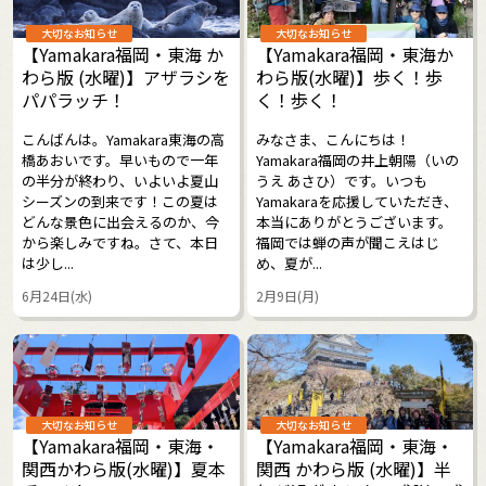
大切なお知らせ
大切なお知らせ
【Yamakara福岡・東海 か
【Yamakara福岡・東海か
わら版 (水曜)】アザラシを
わら版(水曜)】歩く！歩
パパラッチ！
く！歩く！
こんばんは。Yamakara東海の高
みなさま、こんにちは！
橋あおいです。早いもので一年
Yamakara福岡の井上朝陽（いの
の半分が終わり、いよいよ夏山
うえ あさひ）です。いつも
シーズンの到来です！この夏は
Yamakaraを応援していただき、
どんな景色に出会えるのか、今
本当にありがとうございます。
から楽しみですね。さて、本日
福岡では蝉の声が聞こえはじ
は少し...
め、夏が...
6月24日(水)
2月9日(月)
大切なお知らせ
大切なお知らせ
【Yamakara福岡・東海・
【Yamakara福岡・東海・
関西かわら版(水曜)】夏本
関西 かわら版 (水曜)】半