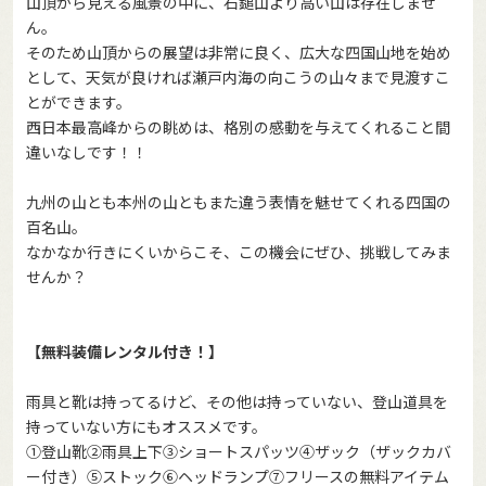
山頂から見える風景の中に、石鎚山より高い山は存在しませ
ん。
そのため山頂からの展望は非常に良く、広大な四国山地を始め
として、天気が良ければ瀬戸内海の向こうの山々まで見渡すこ
とができます。
西日本最高峰からの眺めは、格別の感動を与えてくれること間
違いなしです！！
九州の山とも本州の山ともまた違う表情を魅せてくれる四国の
百名山。
なかなか行きにくいからこそ、この機会にぜひ、挑戦してみま
せんか？
【無料装備レンタル付き！】
雨具と靴は持ってるけど、その他は持っていない、登山道具を
持っていない方にもオススメです。
①登山靴②雨具上下③ショートスパッツ④ザック（ザックカバ
ー付き）⑤ストック⑥ヘッドランプ⑦フリースの無料アイテム