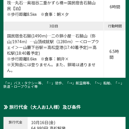
筏…丸石…奥祖谷二重かずら橋＝国民宿舎石鎚山
6時間
民【泊】
1:石鎚神社
※歩行距離8.5㎞ ※食事：朝×夕
1
/
8
3日目
行動時間
国民宿舎石鎚(1490m)…二の鎖小屋…石鎚山（弥
山/1974m）…山頂成就駅（1280m）ー＜ロープウ
ェイ＞ー山麓下谷駅＝高松空港(17:40着予定)＝高
6.5時
松駅(18:40着予定)
間
※歩行距離8.6㎞ ※食事：朝弁×
※天狗岳には登りません。また、鎖場は通りませ
ん。
「＝」バス・タクシー等、「…」徒歩、「→」航空機等、「〜」船舶、「－」
鉄道・ロープウェイ等
旅行代金（大人お1人様）及び条件
旅行代金
10月16日(金)
64,980
円
: 高松駅発