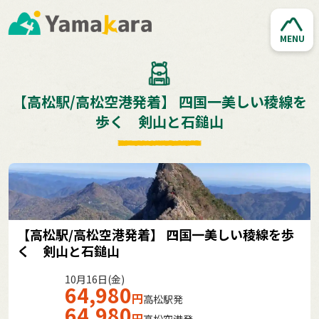
MENU
【高松駅/高松空港発着】 四国一美しい稜線を
歩く 剣山と石鎚山
【高松駅/高松空港発着】 四国一美しい稜線を歩
く 剣山と石鎚山
10月16日(金)
64,980
円
高松駅発
64,980
円
高松空港発