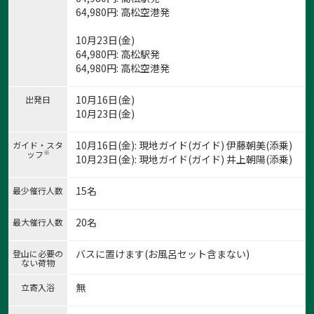
64,980
円
: 高松空港発
10月23日(金)
64,980
円
: 高松駅発
64,980
円
: 高松空港発
10月16日(金)
出発日
10月23日(金)
10月16日(金): 現地ガイド(ガイド) 伊藤朝美(添乗)
ガイド・スタ
※
ッフ
10月23日(金): 現地ガイド(ガイド) 井上朝陽(添乗)
15名
最少催行人数
20名
最大催行人数
バスに置けます(お風呂セット含まない)
登山に必要の
ない荷物
無
立寄入浴