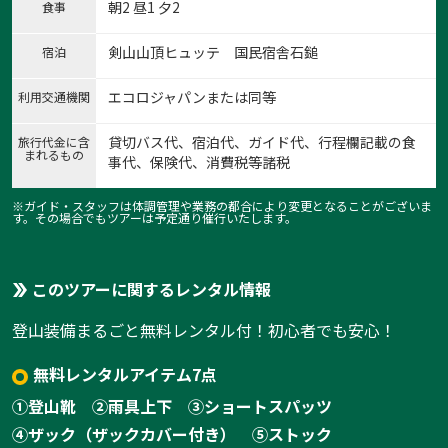
朝2 昼1 夕2
食事
剣山山頂ヒュッテ 国民宿舎石鎚
宿泊
エコロジャパンまたは同等
利用交通機関
貸切バス代、宿泊代、ガイド代、行程欄記載の食
旅行代金に含
まれるもの
事代、保険代、消費税等諸税
※ガイド・スタッフは体調管理や業務の都合により変更となることがございま
す。その場合でもツアーは予定通り催行いたします。
このツアーに関するレンタル情報
登山装備まるごと無料レンタル付！初心者でも安心！
無料レンタルアイテム7点
①登山靴
②雨具上下
③ショートスパッツ
④ザック（ザックカバー付き）
⑤ストック