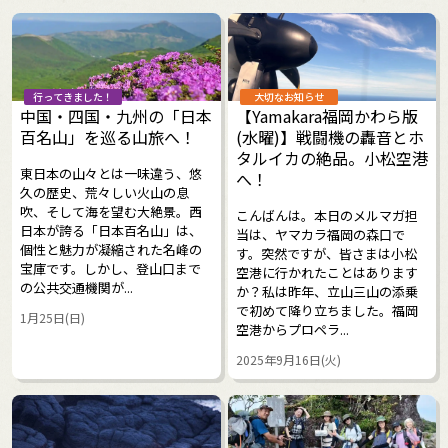
行ってきました！
大切なお知らせ
中国・四国・九州の「日本
【Yamakara福岡かわら版
百名山」を巡る山旅へ！
(水曜)】戦闘機の轟音とホ
タルイカの絶品。小松空港
東日本の山々とは一味違う、悠
へ！
久の歴史、荒々しい火山の息
吹、そして海を望む大絶景。西
こんばんは。本日のメルマガ担
日本が誇る「日本百名山」は、
当は、ヤマカラ福岡の森口で
個性と魅力が凝縮された名峰の
す。突然ですが、皆さまは小松
宝庫です。しかし、登山口まで
空港に行かれたことはあります
の公共交通機関が...
か？私は昨年、立山三山の添乗
で初めて降り立ちました。福岡
1月25日(日)
空港からプロペラ...
2025年9月16日(火)