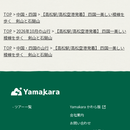
TOP
中国・四国
【高松駅/高松空港発着】 四国一美しい稜線を
歩く 剣山と石鎚山
TOP
2026年10月の⼭⾏
【高松駅/高松空港発着】 四国一美しい
稜線を歩く 剣山と石鎚山
TOP
中国・四国の山行
【高松駅/高松空港発着】 四国一美しい
稜線を歩く 剣山と石鎚山
ツアー一覧
Yamakara かわら版
会社案内
お問い合わせ