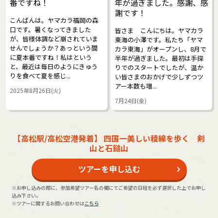
番ですね！
年が過ぎました。感謝、感
謝です！
こんばんは。ヤマカラ福岡の森
口です。暑くなってきました
皆さま こんにちは。ヤマカラ
が、皆様体調など崩されていま
東海の小澤です。私たち「ヤマ
せんでしょうか？あっという間
カラ東海」がオープンし、8月で
に夏本番ですね！私はという
半年が過ぎました。最初は手探
と、最近は毎日のようにきゅう
りでのスタートでしたが、温か
りを食べて夏を感じ...
い皆さまのおかげで少しずつツ
アー本数も増...
2025年8月26日(火)
7月24日(金)
【高松駅/高松空港発着】 四国一美しい稜線を歩く 剣
山と石鎚山
ツアーを申し込む
※お申し込みの際に、参加希望ツアー名の欄にてご希望の日程を必ず選択した上でお申し
込み下さい。
※ツアーに関するお問い合わせは
こちら