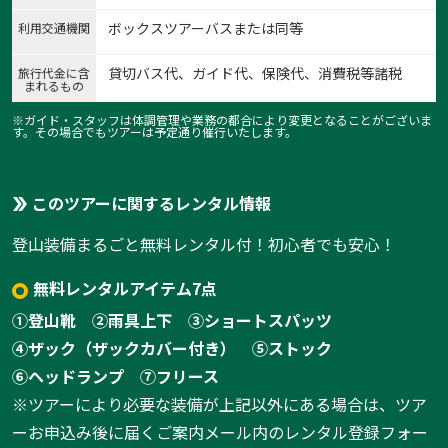
ボックスツアーバスまたは同等
利用交通機関
貸切バス代、ガイド代、保険代、消費税等諸税
旅行代金に含
まれるもの
※ガイド・スタッフは体調管理や業務の都合により変更となることがございま
す。その場合でもツアーは予定通り催行いたします。
このツアーに関するレンタル情報
登山装備まるごと無料レンタル付！初心者でも安心！
1:不思議な空気を醸し出す樹の海
1
/
4
無料レンタルアイテム7点
①登山靴
②雨具上下
③ショートスパッツ
④ザック（ザックカバー付き）
⑤ストック
⑥ヘッドランプ
⑦フリース
※ツアーにより必要な装備が上記以外にある場合は、ツア
ーお申込み後に届くご案内メール内のレンタル登録フォー