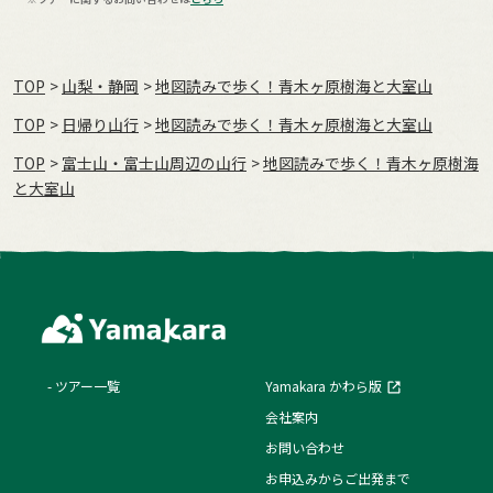
TOP
山梨・静岡
地図読みで歩く！青木ヶ原樹海と大室山
TOP
日帰り山行
地図読みで歩く！青木ヶ原樹海と大室山
TOP
富士山・富士山周辺の山行
地図読みで歩く！青木ヶ原樹海
と大室山
ツアー一覧
Yamakara かわら版
会社案内
お問い合わせ
お申込みからご出発まで