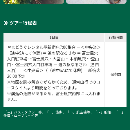
ツアー行程表
1日目
行動時間
やまどうぐレンタル屋新宿店7:00集合 ＝＜中央道＞
（途中SAにて休憩) ＝ 道の駅なるさわ ＝ 富士風穴
入口駐車場 …富士風穴…大室山 …本栖風穴 …登山
口 …富士風穴入口駐車場 ＝ 道の駅なるさわ（各自
入浴）＝＜中央道＞（（途中SAにて休憩) ＝ 新宿店
6時間
20:00予定
※地図を読み解きながら歩くため、通常山行でのコ
ースタイムより時間をとっております。
※崩落の危険があるため、富士風穴内部には入れま
せん。
「＝」バス・タクシー等、「…」徒歩、「→」航空機等、「〜」船舶、「－」
鉄道・ロープウェイ等