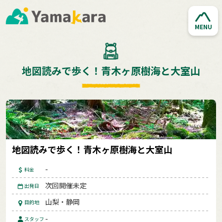
MENU
地図読みで歩く！青木ヶ原樹海と大室山
地図読みで歩く！青木ヶ原樹海と大室山
-
料金
次回開催未定
出発日
山梨・静岡
目的地
-
スタッフ