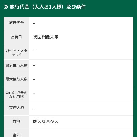
旅行代金（大人お1人様）及び条件
旅行代金
-
次回開催未定
出発日
-
ガイド・スタ
※
ッフ
-
最少催行人数
-
最大催行人数
-
登山に必要の
ない荷物
-
立寄入浴
朝×昼×夕×
食事
宿泊