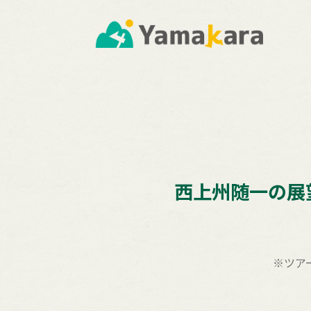
西上州随一の展
※ツア