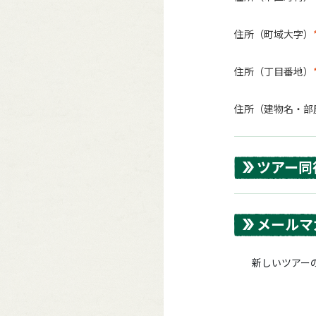
住所（町域大字）
住所（丁目番地）
住所（建物名・部
ツアー同
メールマ
新しいツアーの