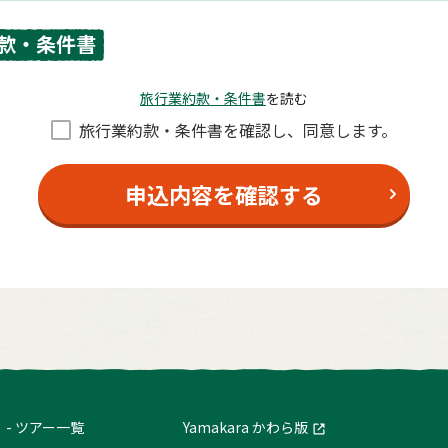
款・条件書
旅⾏業約款・条件書
を読む
旅⾏業約款・条件書を確認し、同意します。
申込内容を確認する
ツアー一覧
Yamakara かわら版