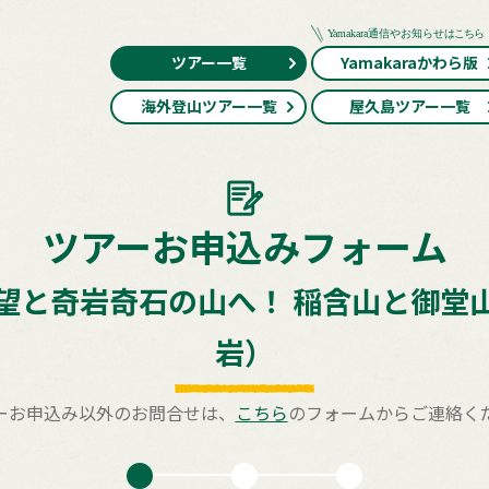
ツアー一覧
Yamakaraかわら版
海外登山ツアー一覧
屋久島ツアー一覧
ツアーお申込みフォーム
望と奇岩奇石の山へ！ 稲含山と御堂
岩）
ーお申込み以外のお問合せは、
こちら
のフォームからご連絡く