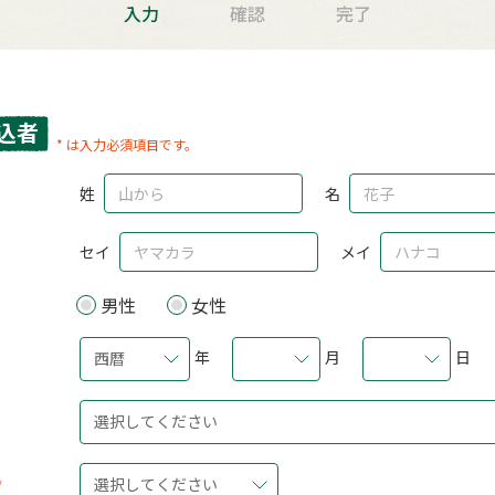
入力
確認
完了
込者
* は入力必須項目です。
姓
名
セイ
メイ
男性
女性
年
月
日
西暦
選択してください
選択してください