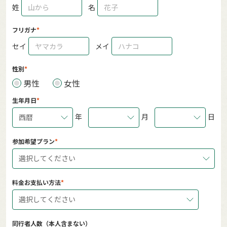
姓
名
フリガナ
セイ
メイ
性別
男性
女性
生年月日
年
月
日
西暦
参加希望プラン
選択してください
料金お支払い方法
選択してください
同行者人数（本人含まない）