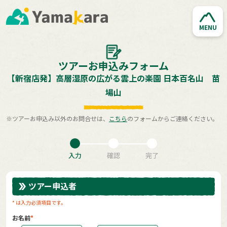
MENU
ツアーお申込みフォーム
【新宿店発】高層湿原の広がる雲上の楽園 日本百名山 苗
場山
※ツアーお申込み以外のお問合せは、
こちら
のフォームからご連絡ください。
入力
確認
完了
ツアー申込者
* は入力必須項目です。
お名前