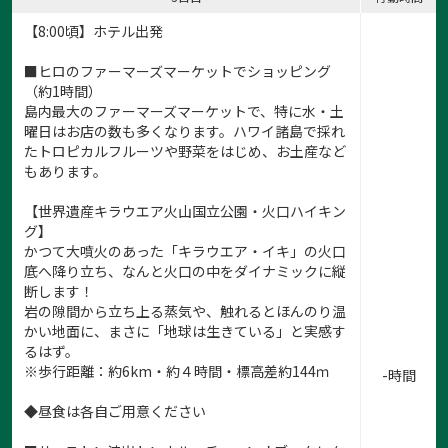
【8:00頃】ホテル出発
■ヒロのファーマーズマーケットでショッピング
（約1時間）
島内最大のファーマーズマーケットで、特に水・土
曜日はお店の数も多くなります。ハワイ諸島で採れ
たトロピカルフルーツや野菜をはじめ、お土産など
もあります。
【世界遺産キラウエア火山国立公園・火口ハイキン
グ】
かつて大噴火のあった「キラウエア・イキ」の火口
底へ降り立ち、なんと火口の中をダイナミックに縦
断します！
岩の隙間から立ち上る蒸気や、触れるとほんのり温
かい地面に、まさに「地球は生きている」と実感す
るはず。
※歩行距離：約6km・約４時間・標高差約144ｍ
-時間
◆昼食は各自ご用意ください