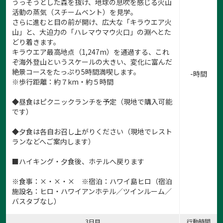
うっそうとした森を抜け、地球の息吹を感じる火山
活動の蒸気（スチームベント）を見学。
さらに進むと目の前が開け、広大な「キラウエア火
山」と、大迫力の「ハレマウマウ火口」の淵へとた
どり着きます。
キラウエア最高地点（1,247m）を通過する、これ
ぞ海外登山というスケールの大きい、変化に富んだ
絶景コースをたっぷり5時間満喫します。
-時間
※歩行距離：約７km・約５時間
◆昼食はピクニックランチを予定（現地で購入可能
です）
◆夕食は各自お召し上がりください（現地でレスト
ランなどへご案内します）
■ハイキング・夕食後、ホテルへ戻ります
1:
1
/
9
※食事：×・×・× ※宿泊：ハワイ島ヒロ（宿泊
施設名：ヒロ・ハワイアンホテル／ツインルーム／
バスタブなし）
3日目
行動時間