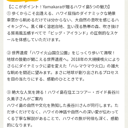
【ここがポイント！Yamakaraが贈るハワイ島5つの魅力】
① 歩くからこそ出逢える、ハワイ屈指のダイナミックな絶景
車窓から眺めるだけでは分からない、大自然の息吹を感じるハ
イキングへ。黒く輝く溶岩台地、生い茂る熱帯の森、吹き抜け
る貿易風――五感すべてで「ビッグ・アイランド」の圧倒的なスケ
ールを体感していただけます。
② 世界遺産「ハワイ火山国立公園」をじっくり歩いて満喫！
地球の鼓動が聞こえる世界遺産へ。2018年の大規模噴火により
さらにダイナミックに姿を変えた「ハレマウマウ火口」の雄大
な眺めを間近に望みます。まさに地球が創り出されるプロセス
を目の当たりにする、感動のひとときです。
③ 絶大な人気を誇る！ハワイ島在住エコツアー・ガイド長谷川
久美子さんがご案内
ハワイ島の自然や文化を熟知した長谷川さんが同行します。た
だ歩くだけでなく、ハワイの神話や自然への深い愛が伝わって
くる丁寧な解説があることで、ハワイの旅が何倍も深く、感動
的になります。