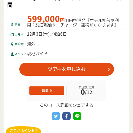
間
599,000
円
羽田空港発《ホテル相部屋利
用：別途燃油サーチャージ・諸税がかかります》
料金
12月3日(木)／4泊6日
出発日
海外
目的地
現地ガイド
スタッフ
ツアーを申し込む
申込数/定員
0
募集中
/
12
このコース詳細をシェアする