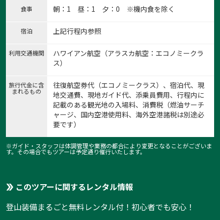
朝：1 昼：1 夕：0 ※機内食を除く
食事
上記行程内参照
宿泊
ハワイアン航空（アラスカ航空：エコノミークラ
利用交通機関
ス）
往復航空券代（エコノミークラス）、宿泊代、現
旅行代金に含
まれるもの
地交通費、現地ガイド代、添乗員費用、行程内に
記載のある観光地の入場料、消費税（燃油サーチ
ャージ、国内空港使用料、海外空港諸税は別途必
要です）
※ガイド・スタッフは体調管理や業務の都合により変更となることがございま
す。その場合でもツアーは予定通り催行いたします。
このツアーに関するレンタル情報
登山装備まるごと無料レンタル付！初心者でも安心！