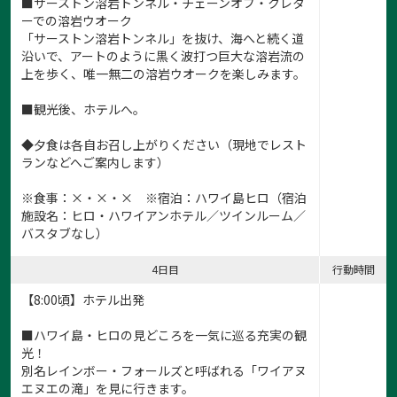
■サーストン溶岩トンネル・チェーンオブ・クレタ
ーでの溶岩ウオーク
「サーストン溶岩トンネル」を抜け、海へと続く道
沿いで、アートのように黒く波打つ巨大な溶岩流の
上を歩く、唯一無二の溶岩ウオークを楽しみます。
■観光後、ホテルへ。
◆夕食は各自お召し上がりください（現地でレスト
ランなどへご案内します）
※食事：×・×・× ※宿泊：ハワイ島ヒロ（宿泊
施設名：ヒロ・ハワイアンホテル／ツインルーム／
バスタブなし）
4日目
行動時間
【8:00頃】ホテル出発
■ハワイ島・ヒロの見どころを一気に巡る充実の観
光！
別名レインボー・フォールズと呼ばれる「ワイアヌ
エヌエの滝」を見に行きます。