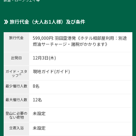
旅行代金（大人お1人様）及び条件
旅行代金
599,000
円
: 羽田空港発《ホテル相部屋利用：別途
燃油サーチャージ・諸税がかかります》
12月3日(木)
出発日
現地ガイド(ガイド)
ガイド・スタ
※
ッフ
8名
最少催行人数
12名
最大催行人数
未設定
登山に必要の
ない荷物
未設定
立寄入浴