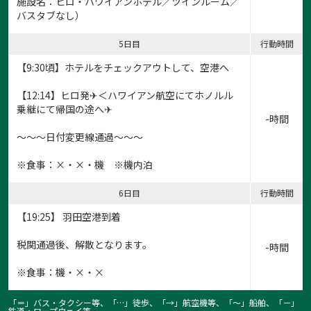
施設名：ヒロ・ハワイアンホテル／ツインルーム／
バスタブなし）
5日目
行動時間
【9:30頃】ホテルをチェックアウトして、空港へ
【12:14】ヒロ発✈＜ハワイアン航空にてホノルル
乗継にて帰国の途へ✈
-時間
～～～日付変更線通過～～～
※食事：×・×・機 ※機内泊
6日目
行動時間
【19:25】 羽田空港到着
税関通過後、解散となります。
-時間
※食事：機・×・×
「＝」バス・タクシー等、「…」徒歩、「→」航空機等、「〜」船舶、「－」
鉄道・ロープウェイ等