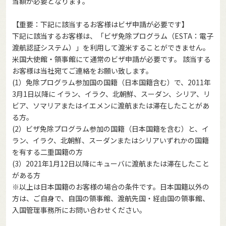
当額が必要となります。
【重要：下記に該当するお客様はビザ申請が必要です】
下記に該当するお客様は、「ビザ免除プログラム（ESTA：電子
渡航認証システム）」を利用して渡米することができません。
米国大使館・領事館にて通常のビザ申請が必要です。 該当する
お客様は当社宛てご連絡をお願い致します。
(1）免除プログラム参加国の国籍（日本国籍含む）で、2011年
3月1日以降に イラン、イラク、北朝鮮、スーダン、シリア、リ
ビア、ソマリアまたはイエメンに渡航または滞在したことがあ
る方。
(2）ビザ免除プログラム参加の国籍（日本国籍を含む）と、イ
ラン、イラク、北朝鮮、スーダンまたはシリアいずれかの国籍
を有する二重国籍の方
(3）2021年1月12日以降にキューバに渡航または滞在したこと
がある方
※以上は日本国籍のお客様の場合の条件です。日本国籍以外の
方は、ご自身で、自国の領事館、渡航先国・経由国の領事館、
入国管理事務所にお問い合わせください。