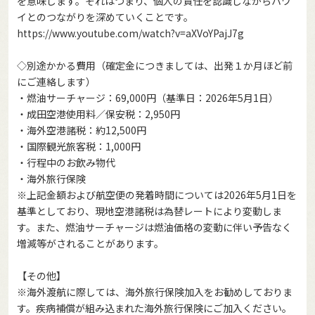
を意味します。それはつまり、個人の責任を認識しながらハワ
イとのつながりを深めていくことです。
https://www.youtube.com/watch?v=aXVoYPajJ7g
◇別途かかる費用（確定金につきましては、出発１か月ほど前
にご連絡します）
・燃油サーチャージ：69,000円（基準日：2026年5月1日）
・成田空港使用料／保安税：2,950円
・海外空港諸税：約12,500円
・国際観光旅客税：1,000円
・行程中のお飲み物代
・海外旅行保険
※上記金額および航空便の発着時間については2026年5月1日を
基準としており、現地空港諸税は為替レートにより変動しま
す。また、燃油サーチャージは燃油価格の変動に伴い予告なく
増減等がされることがあります。
【その他】
※海外渡航に際しては、海外旅行保険加入をお勧めしておりま
す。疾病補償が組み込まれた海外旅行保険にご加入ください。