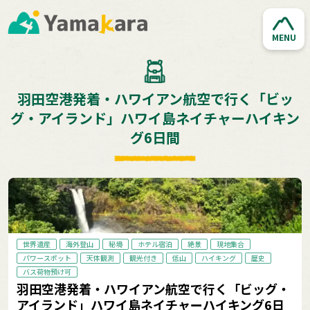
MENU
羽田空港発着・ハワイアン航空で行く「ビッ
グ・アイランド」ハワイ島ネイチャーハイキン
グ6日間
世界遺産
海外登山
秘境
ホテル宿泊
絶景
現地集合
パワースポット
天体観測
観光付き
低山
ハイキング
歴史
バス荷物預け可
羽田空港発着・ハワイアン航空で行く「ビッグ・
アイランド」ハワイ島ネイチャーハイキング6日