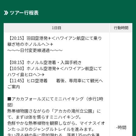
ツアー行程表
1日目
行動時間
【20:15】羽田空港発✈＜ハワイアン航空にて乗り
継ぎ地のホノルルへ＞✈
～～～日付変更線通過～～～
【08:15】ホノルル空港着・入国手続き
【10:50】ホノルル空港発✈＜ハワイアン航空にて
ハワイ島ヒロへ＞✈
【11:45】ヒロ空港着 着後、専用車にて観光へ
ご案内
■アカカフォールズにてミニハイキング（歩行1時
間）
熱帯植物園さながらの「アカカの滝州立公園」に
て、まずは体を慣らすミニハイキング。
色鮮やかな熱帯植物を観察しながら、マイナスイオ
-時間
ンたっぷりのジャングルトレイルを進みます。
生い茂る緑の先に突如現れる、落差135mの名瀑