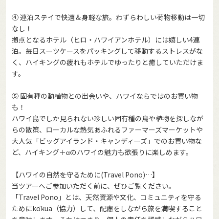
④ 連泊ステイで快適＆身軽な旅。わずらわしい荷物移動は一切
なし！
拠点となるホテル（ヒロ・ハワイアンホテル）には嬉しい4連
泊。毎日スーツケースをパッキングして移動するストレスがな
く、ハイキングの疲れもホテルでゆったりと癒していただけま
す。
⑤ 固有種の動植物との出会いや、ハワイならではのお買い物
も！
ハワイ島でしか見られない珍しい固有種の鳥や植物を探しなが
らの散策、ローカルな熱気あふれるファーマーズマーケットや
大人気「ビッグアイランド・キャンディーズ」でのお買い物な
ど、ハイキング＋αのハワイの魅力も欲張りに楽しめます。
【ハワイの自然を守るために(Travel Pono)…】
当ツアーへご参加いただく前に、ぜひご覧ください。
「Travel Pono」とは、天然資源や文化、コミュニティを守る
ためにkōkua（協力）して、配慮をしながら旅を満喫すること