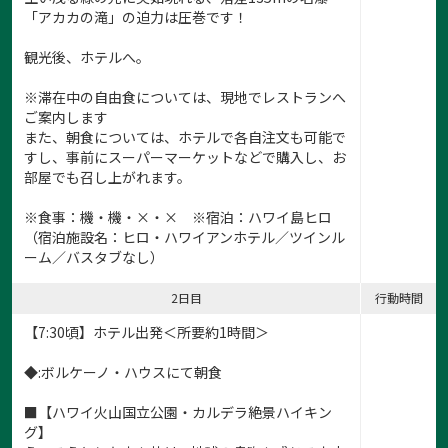
「アカカの滝」の迫力は圧巻です！
観光後、ホテルへ。
※滞在中の自由食については、現地でレストランへ
ご案内します
また、朝食については、ホテルで各自注文も可能で
すし、事前にスーパーマーケットなどで購入し、お
部屋でも召し上がれます。
※食事：機・機・×・× ※宿泊：ハワイ島ヒロ
（宿泊施設名：ヒロ・ハワイアンホテル／ツインル
ーム／バスタブなし）
2日目
行動時間
【7:30頃】ホテル出発＜所要約1時間＞
◆:ボルケーノ・ハウスにて朝食
■【ハワイ火山国立公園・カルデラ絶景ハイキン
グ】