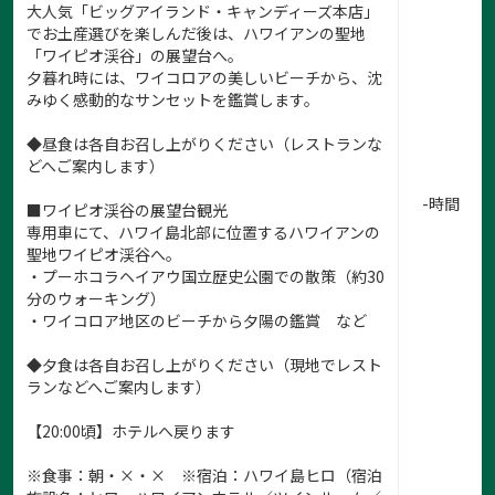
大人気「ビッグアイランド・キャンディーズ本店」
でお土産選びを楽しんだ後は、ハワイアンの聖地
「ワイピオ渓谷」の展望台へ。
夕暮れ時には、ワイコロアの美しいビーチから、沈
みゆく感動的なサンセットを鑑賞します。
◆昼食は各自お召し上がりください（レストランな
どへご案内します）
-時間
■ワイピオ渓谷の展望台観光
専用車にて、ハワイ島北部に位置するハワイアンの
聖地ワイピオ渓谷へ。
・プーホコラヘイアウ国立歴史公園での散策（約30
分のウォーキング）
・ワイコロア地区のビーチから夕陽の鑑賞 など
◆夕食は各自お召し上がりください（現地でレスト
ランなどへご案内します）
【20:00頃】ホテルへ戻ります
※食事：朝・×・× ※宿泊：ハワイ島ヒロ（宿泊