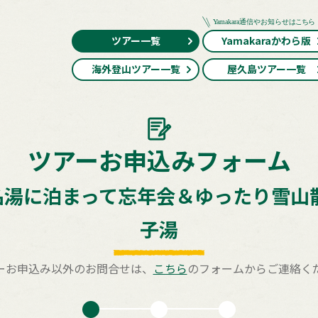
ツアー一覧
Yamakaraかわら版
海外登山ツアー一覧
屋久島ツアー一覧
ツアーお申込みフォーム
名湯に泊まって忘年会＆ゆったり雪山散
子湯
ーお申込み以外のお問合せは、
こちら
のフォームからご連絡く