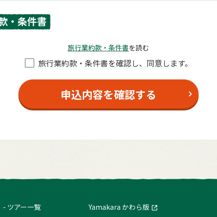
款・条件書
旅⾏業約款・条件書
を読む
旅⾏業約款・条件書を確認し、同意します。
申込内容を確認する
ツアー一覧
Yamakara かわら版