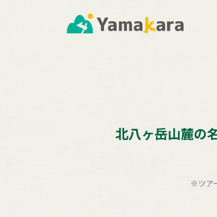
北八ヶ岳山麓の
※ツア