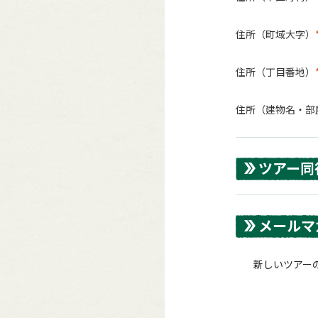
住所（町域大字）
住所（丁目番地）
住所（建物名・部
ツアー同
メールマ
新しいツアーの