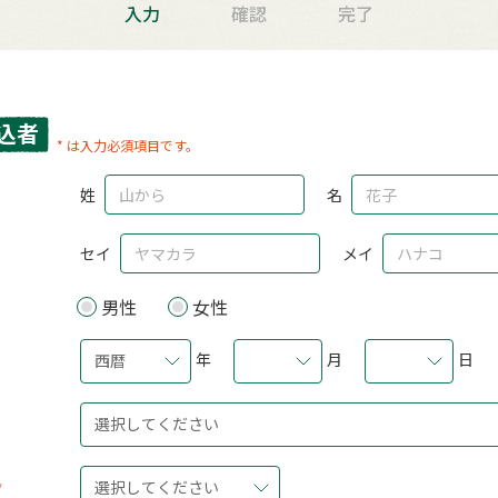
入力
確認
完了
込者
* は入力必須項目です。
姓
名
セイ
メイ
男性
女性
年
月
日
西暦
選択してください
選択してください