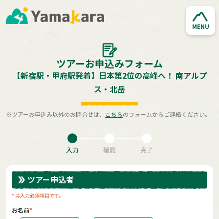
MENU
ツアーお申込みフォーム
【新宿駅・甲府駅発着】日本第2位の高峰へ！ 南アルプ
ス・北岳
※ツアーお申込み以外のお問合せは、
こちら
のフォームからご連絡ください。
入力
確認
完了
ツアー申込者
* は入力必須項目です。
お名前