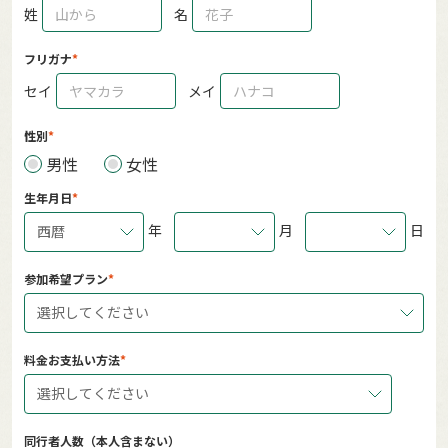
姓
名
フリガナ
セイ
メイ
性別
男性
女性
生年月日
年
月
日
西暦
参加希望プラン
選択してください
料金お支払い方法
選択してください
同行者人数（本人含まない）