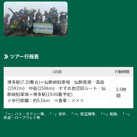
ツアー行程表
1日目
行動時間
博多駅(7:20集合)＝仙酔峡駐車場…仙酔尾根…高岳
(1592m)…中岳(1506m)…すずめ岩迂回ルート…仙
5.5時
酔峡駐車場＝博多駅(19:00着予定)
間
※歩行距離：約5.5km ※食事：×××
「＝」バス・タクシー等、「…」徒歩、「→」航空機等、「〜」船舶、「－」
鉄道・ロープウェイ等