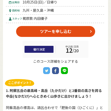
10月25日(日)／日帰り
出発日
九州・屋久島・沖縄
目的地
梶原敦 内田優子
スタッフ
ツアーを申し込む
申込数/定員
12
催行決定
/
20
このコース詳細をシェアする
1. 阿蘇五岳の最高峰・高岳（たかだけ）と2番目の高さを誇る
中岳(なかだけ)へ心ときめく山歩きに出かけましょう！
阿蘇高岳の標高は、語呂合わせで「肥後の国（ひごくに）」と