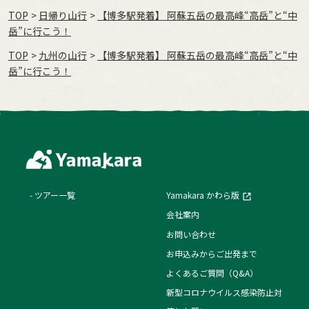
TOP
日帰り山行
【博多駅発着】 阿蘇五岳の最高峰“高岳”と“中
岳”に行こう！
TOP
九州の山行
【博多駅発着】 阿蘇五岳の最高峰“高岳”と“中
岳”に行こう！
ツアー一覧
Yamakara かわら版
会社案内
お問い合わせ
お申込みからご出発まで
よくあるご質問（Q&A）
新型コロナウイルス感染防止対