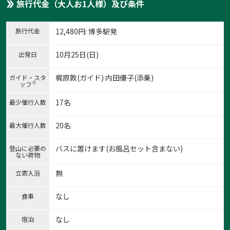
旅行代金（大人お1人様）及び条件
旅行代金
12,480
円
: 博多駅発
10月25日(日)
出発日
梶原敦(ガイド) 内田優子(添乗)
ガイド・スタ
※
ッフ
17名
最少催行人数
1:
20名
最大催行人数
1
/
5
バスに置けます(お風呂セット含まない)
登山に必要の
ない荷物
無
立寄入浴
なし
食事
なし
宿泊