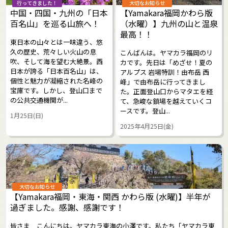
行ってきました！
大切なお知らせ
中国・四国・九州の「日本
【Yamakara福岡かわら版
百名山」を巡る山旅へ！
（水曜）】九州の山と温泉
最高！！
東日本の山々とは一味違う、悠
久の歴史、荒々しい火山の息
こんばんは。ヤマカラ福岡のリ
吹、そして海を望む大絶景。西
カです。先日は「めざせ！夏の
日本が誇る「日本百名山」は、
アルプス 岩場特訓！由布岳 西
個性と魅力が凝縮された名峰の
峰」で由布岳に行ってきまし
宝庫です。しかし、登山口まで
た。正面登山口からマタエを経
の公共交通機関が...
て、急峻な鎖場を越えていくコ
ースです。登山...
1月25日(日)
2025年4月25日(金)
大切なお知らせ
【Yamakara福岡・東海・関西 かわら版 (水曜)】半年が
過ぎました。感謝、感謝です！
皆さま こんにちは。ヤマカラ東海の小澤です。私たち「ヤマカラ東