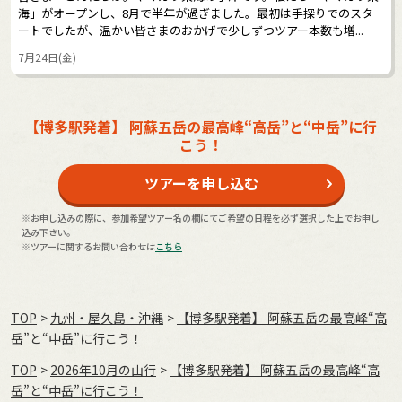
海」がオープンし、8月で半年が過ぎました。最初は手探りでのスタ
ートでしたが、温かい皆さまのおかげで少しずつツアー本数も増...
7月24日(金)
【博多駅発着】 阿蘇五岳の最高峰“高岳”と“中岳”に行
こう！
ツアーを申し込む
※お申し込みの際に、参加希望ツアー名の欄にてご希望の日程を必ず選択した上でお申し
込み下さい。
※ツアーに関するお問い合わせは
こちら
TOP
九州・屋久島・沖縄
【博多駅発着】 阿蘇五岳の最高峰“高
岳”と“中岳”に行こう！
TOP
2026年10月の⼭⾏
【博多駅発着】 阿蘇五岳の最高峰“高
岳”と“中岳”に行こう！