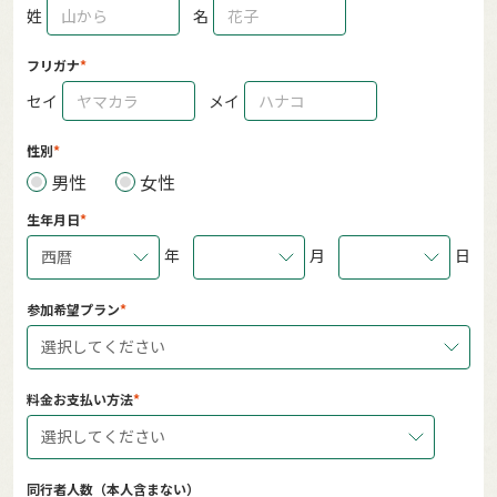
姓
名
フリガナ
セイ
メイ
性別
男性
女性
生年月日
年
月
日
西暦
参加希望プラン
選択してください
料金お支払い方法
選択してください
同行者人数（本人含まない）