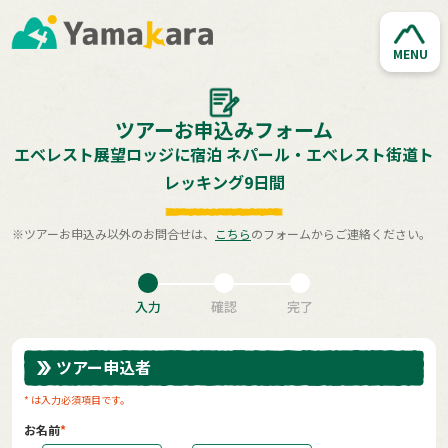
MENU
ツアーお申込みフォーム
エベレスト展望ロッジに宿泊 ネパール・エベレスト街道ト
レッキング9日間
※ツアーお申込み以外のお問合せは、
こちら
のフォームからご連絡ください。
入力
確認
完了
ツアー申込者
* は入力必須項目です。
お名前