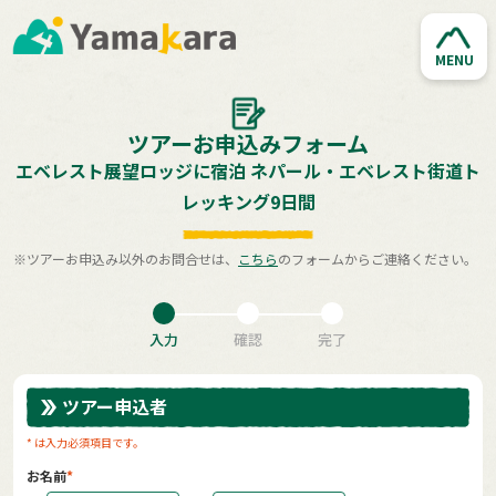
MENU
ツアーお申込みフォーム
エベレスト展望ロッジに宿泊 ネパール・エベレスト街道ト
レッキング9日間
※ツアーお申込み以外のお問合せは、
こちら
のフォームからご連絡ください。
入力
確認
完了
ツアー申込者
* は入力必須項目です。
お名前