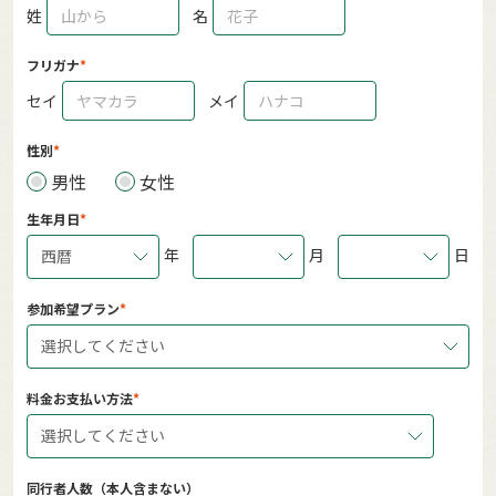
姓
名
フリガナ
セイ
メイ
性別
男性
女性
生年月日
年
月
日
西暦
参加希望プラン
選択してください
料金お支払い方法
選択してください
同行者人数（本人含まない）