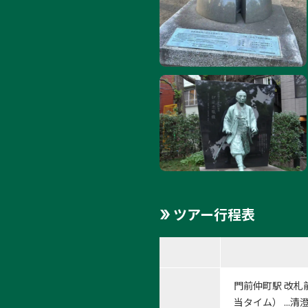
ツアー行程表
門前仲町駅 改札前
当タイム） ...