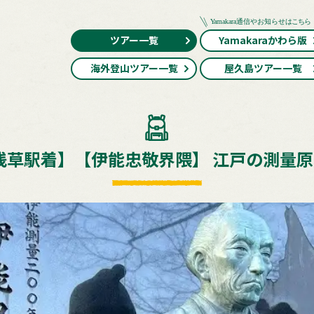
ツアー一覧
Yamakaraかわら版
海外登山ツアー一覧
屋久島ツアー一覧
浅草駅着】【伊能忠敬界隈】 江戸の測量