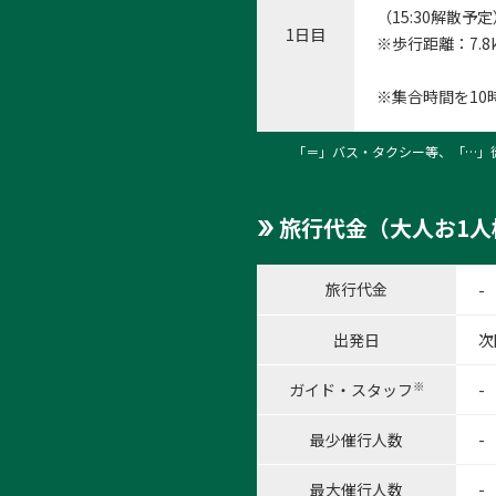
（15:30解散予
1日目
※歩行距離：7.
※集合時間を10
1:富
「＝」バス・タクシー等、「…」
1
/
6
旅行代金（大人お1人
旅行代金
-
出発日
次
※
ガイド・スタッフ
-
最少催行人数
-
最大催行人数
-