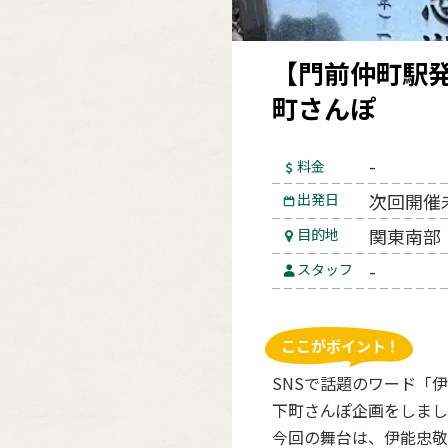
【門前仲町駅発
町さんぽ
-
料金
次回開催
出発日
関東南部
目的地
-
スタッフ
SNSで話題のワード「
下町さんぽ企画をしまし
今回の舞台は、伊能忠敬