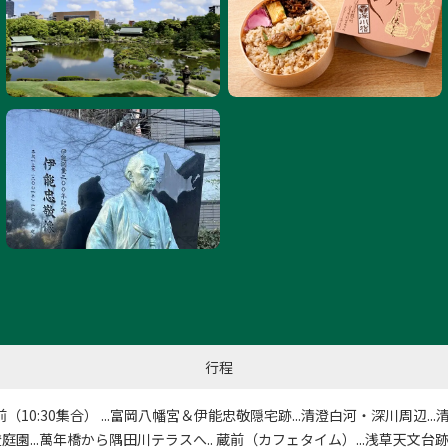
行程
（10:30集合） ...富岡八幡宮＆伊能忠敬隠宅跡...清澄白河・深川周辺..
清澄庭園...萬年橋から隅田川テラスへ.. 蔵前（カフェタイム）...浅草天文台跡.