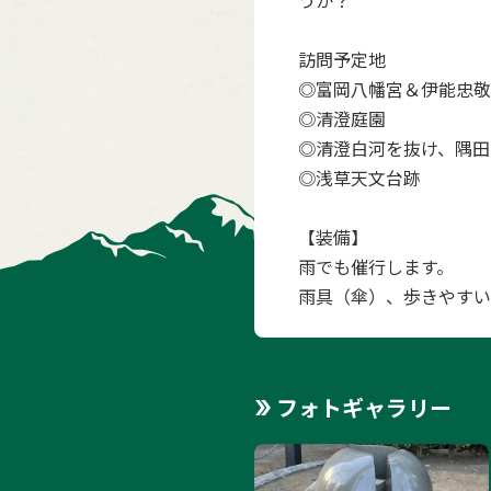
うか？
訪問予定地
◎富岡八幡宮＆伊能忠敬
◎清澄庭園
◎清澄白河を抜け、隅田
◎浅草天文台跡
【装備】
雨でも催行します。
雨具（傘）、歩きやすい
フォトギャラリー