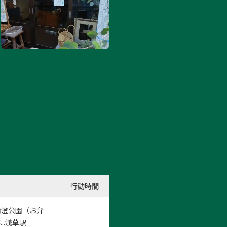
行動時間
.清澄公園（お弁
..浅草駅