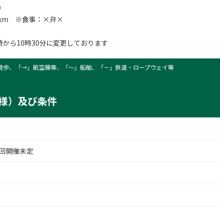
定）
8km ※食事：×弁×
時から10時30分に変更しております
岡八幡宮三角点
徒歩、「→」航空機等、「〜」船舶、「－」鉄道・ロープウェイ等
様）及び条件
回開催未定