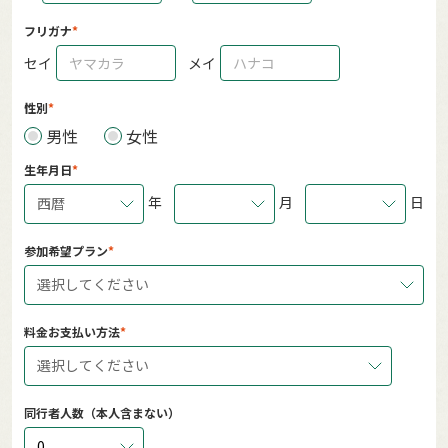
フリガナ
セイ
メイ
性別
男性
女性
生年月日
年
月
日
西暦
参加希望プラン
選択してください
料金お支払い方法
選択してください
同行者人数（本人含まない）
0