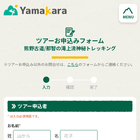
MENU
ツアーお申込みフォーム
熊野古道/那智の滝上流神秘トレッキング
※ツアーお申込み以外のお問合せは、
こちら
のフォームからご連絡ください。
入力
確認
完了
ツアー申込者
* は入力必須項目です。
お名前
姓
名