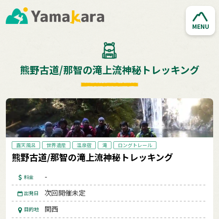
MENU
熊野古道/那智の滝上流神秘トレッキング
露天風呂
世界遺産
温泉宿
滝
ロングトレール
熊野古道/那智の滝上流神秘トレッキング
-
料金
次回開催未定
出発日
関西
目的地