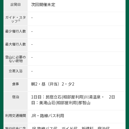
次回開催未定
出発日
-
ガイド・スタ
※
ッフ
-
最少催行人数
-
最大催行人数
-
登山に必要の
ない荷物
-
立寄入浴
朝2・昼（弁当）2・夕2
食事
1日目：民宿立石(相部屋利用)川湯温泉・ 2日
宿泊
目：美滝山荘(相部屋利用)那智山
JR・路線バス利用
利用交通機関
JR,路線バス代、ガイド代、祈禱料、宿泊代
旅行代金に含