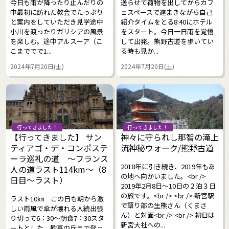
今日も雨が降ったり止んだりの
送らせて荷物を出してからカフ
中最初に訪れた教会でたっぷり
ェスペースで遅まきながら自己
と案内をしていただき見学途中
紹介タイムをとる8:40にホテル
小川を渡ったりガリシアの風景
をスタート。今日一日雨を覚悟
を楽しむ。途中アルスーア（こ
して出発。熊野古道を歩いてい
こまででで1...
る時も見か...
2024年7月20日(土)
2024年7月20日(土)
行ってきました！
行ってきました！
【行ってきました】 サン
神々に守られし那智の滝上
ティアゴ・デ・コンポステ
流神秘ウォーク/熊野古道
ーラ巡礼の道 ～フランス
2018年に引き続き、2019年もあ
人の道ラスト114km～（8
の地へ向かいました。<br />
日目～ラスト）
2019年2月8日～10日の２泊３日
の旅です。<br /> <br /> 新宮駅
ラスト10㎞ この日も朝から激
で語り部の生熊さん（くまさ
しい雨風で傘が壊れる人続出張
ん）と対面<br /> <br /> 初日は
り切って6：30～朝食7：30スタ
新宮大社への...
ートとした。歓喜の丘まで登っ