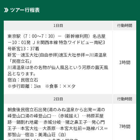
ツアー行程表
1日目
行動時間
東京駅（7：00～7：30）－（新幹線利用）名古屋
－10：01発 ＪＲ関西本線 特急ワイドビュー南紀3
号新宮13：37着
新宮…速玉大社(自由参拝)速玉大社参拝＝川湯温泉
「民宿立石」
1時間
川湯温泉は冬の名物が仙人風呂という河原の露天風
呂となります。
宿泊：民宿立石
※歩行距離：1㎞ ※食事：××夕
2日目
行動時間
朝食後民宿立石出発(湯のみね温泉から出発＝湯の
峰登山口湯の峰登山口…（赤城越え）…柿原茶屋
跡…鍋割れ地蔵… 赤城分岐…猪之鼻王子…発心門
7時間
王子…本宮大社…大斎原…本宮大社前＝路線バス＝
那智山…宿泊：美滝山荘（泊）