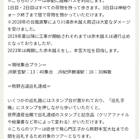
※こちらのツアーは移動に路線バスを利用します。
1日目・2日目はすべての荷物を持って歩きます。3日目は神秘ウ
ォーク終了まで宿で荷物を預かっていただけます。
※2018年の台風直撃により川湯赤木越え周辺は大変なダメージ
を受けました。
2019年夏以降に工事が開始されそれまでは赤木越えは通行止め
となっておりましたが、
2023年は再開した赤木越えをし、本宮大社を目指します。
＝現地集合プラン＝
JR新宮駅：13：40集合 JR紀伊勝浦駅：16：30解散
＝熊野古道巡礼達成＝
いくつかの巡礼路にはスタンプ台が置かれており、「巡礼手
帳」にスタンプを押しながら歩いていただくと、
世界遺産会館で巡礼達成のスタンプと記念品（クリアファイル
や絵葉書など年によって変わる）がいただけます。
※こちらのツアーは徒歩で発心門王子から熊野本宮大社までの
間を巡礼するため対象のツアーとなります。