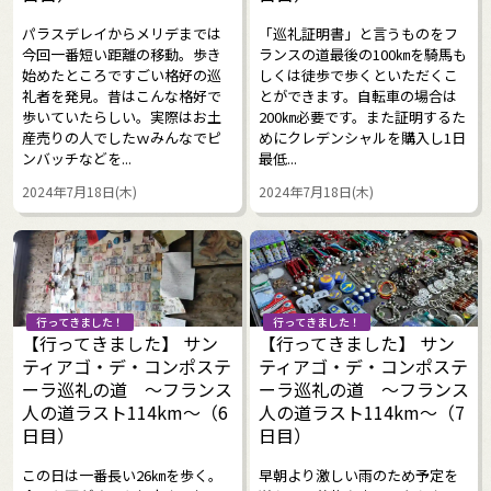
パラスデレイからメリデまでは
「巡礼証明書」と言うものをフ
今回一番短い距離の移動。歩き
ランスの道最後の100㎞を騎馬も
始めたところですごい格好の巡
しくは徒歩で歩くといただくこ
礼者を発見。昔はこんな格好で
とができます。自転車の場合は
歩いていたらしい。実際はお土
200㎞必要です。また証明するた
産売りの人でしたｗみんなでピ
めにクレデンシャルを購入し1日
ンバッチなどを...
最低...
2024年7月18日(木)
2024年7月18日(木)
行ってきました！
行ってきました！
【行ってきました】 サン
【行ってきました】 サン
ティアゴ・デ・コンポステ
ティアゴ・デ・コンポステ
ーラ巡礼の道 ～フランス
ーラ巡礼の道 ～フランス
人の道ラスト114km～（6
人の道ラスト114km～（7
日目）
日目）
この日は一番長い26㎞を歩く。
早朝より激しい雨のため予定を