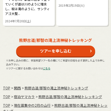
ていくが道は川のように増水
2019年2月19日(火)
し、坂は滝のように、サンティ
アゴ大聖...
2024年7月20日(土)
熊野古道/那智の滝上流神秘トレッキング
ツアーを申し込む
※お申し込みの際に、参加希望ツアー名の欄にてご希望の日程を必ず選択した上でお申し
込み下さい。
※ツアーに関するお問い合わせは
こちら
TOP
関西
熊野古道/那智の滝上流神秘トレッキング
TOP
宿泊ヤマカラ
熊野古道/那智の滝上流神秘トレッキング
TOP
現在募集中の2月の山行
熊野古道/那智の滝上流神秘トレッ
キング