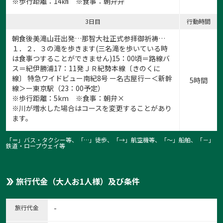
※歩行距離：14㎞ ※食事：朝弁弁
3日目
行動時間
朝食後美滝山荘出発…那智大社正式参拝御祈祷…
１．２．３の滝を歩きます(三名滝を歩いている時
は食事つすることができません)15：00頃＝路線バ
ス＝紀伊勝浦17：11発ＪＲ紀勢本線〔きのくに
線〕 特急ワイドビュー南紀8号 ー名古屋行ー＜新幹
5時間
線＞ー東京駅（23：00予定）
※歩行距離：5km ※食事：朝弁×
※川が増水した場合はコースを変更することがあり
ます。
「＝」バス・タクシー等、「…」徒歩、「→」航空機等、「〜」船舶、「－」
鉄道・ロープウェイ等
旅行代金（大人お1人様）及び条件
旅行代金
-