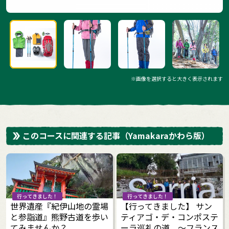
※画像を選択すると大きく表示されます
このコースに関連する記事
（Yamakaraかわら版）
行ってきました！
行ってきました！
世界遺産『紀伊山地の霊場
【行ってきました】 サン
と参詣道』熊野古道を歩い
ティアゴ・デ・コンポステ
てみませんか？
ーラ巡礼の道 ～フランス