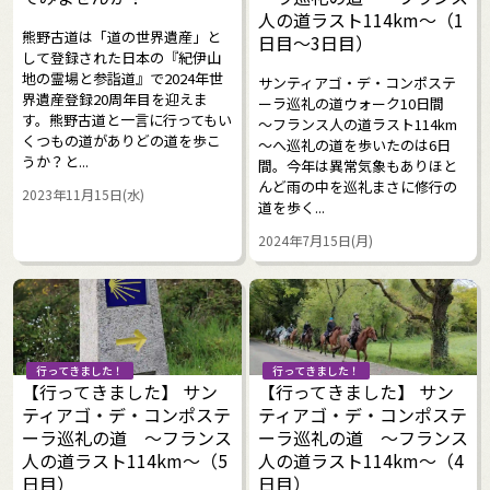
人の道ラスト114km～（1
熊野古道は「道の世界遺産」と
日目～3日目）
して登録された日本の『紀伊山
地の霊場と参詣道』で2024年世
サンティアゴ・デ・コンポステ
界遺産登録20周年目を迎えま
ーラ巡礼の道ウォーク10日間
す。熊野古道と一言に行ってもい
～フランス人の道ラスト114km
くつもの道がありどの道を歩こ
～へ巡礼の道を歩いたのは6日
うか？と...
間。今年は異常気象もありほと
んど雨の中を巡礼まさに修行の
2023年11月15日(水)
道を歩く...
2024年7月15日(月)
行ってきました！
行ってきました！
【行ってきました】 サン
【行ってきました】 サン
ティアゴ・デ・コンポステ
ティアゴ・デ・コンポステ
ーラ巡礼の道 ～フランス
ーラ巡礼の道 ～フランス
人の道ラスト114km～（5
人の道ラスト114km～（4
日目）
日目）