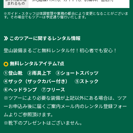
まれるもの
※ガイド・スタッフは体調管理や業務の都合により変更となることがございま
す。その場合でもツアーは予定通り催行いたします。
このツアーに関するレンタル情報
登山装備まるごと無料レンタル付！初心者でも安心！
1:那智の滝
1
/
13
無料レンタルアイテム7点
①登山靴
②雨具上下
③ショートスパッツ
④ザック（ザックカバー付き）
⑤ストック
⑥ヘッドランプ
⑦フリース
※ツアーにより必要な装備が上記以外にある場合は、ツア
ーお申込み後に届くご案内メール内のレンタル登録フォー
ムよりご参照頂けます。
※靴下のプレゼントはございません。