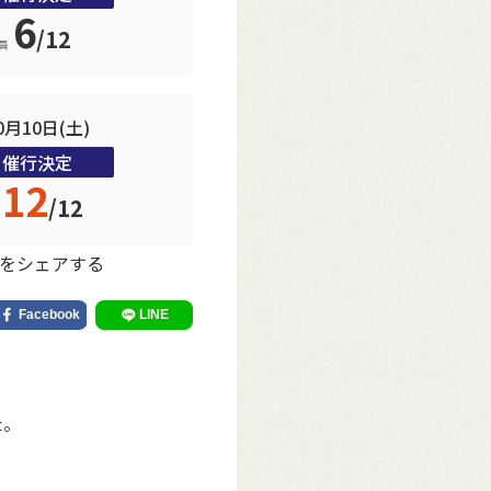
6
/
12
員
0月10日(土)
催行決定
12
/
12
をシェアする
た。