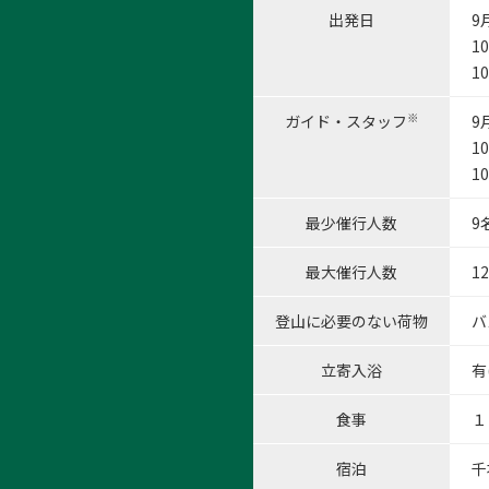
出発日
9
1
1
※
ガイド・スタッフ
9
1
1
最少催行人数
9
最大催行人数
1
登山に必要のない荷物
バ
立寄入浴
有
食事
１
宿泊
千