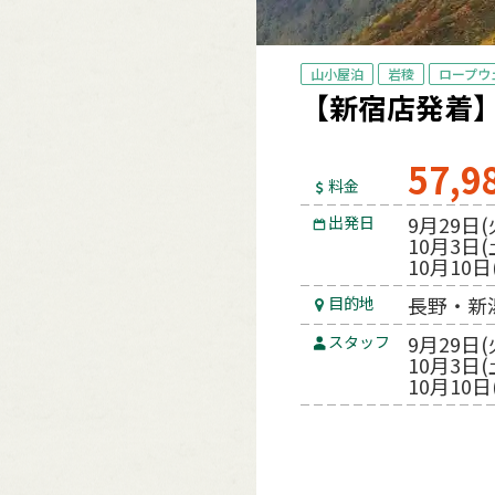
山小屋泊
岩稜
ロープウ
【新宿店発着
57,9
料金
9月29日(
出発日
10月3日(
10月10日
長野・新
目的地
9月29日
スタッフ
10月3日(
10月10