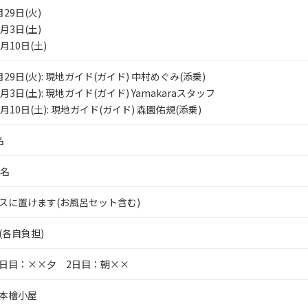
月29日(火)
0月3日(土)
0月10日(土)
月29日(火): 現地ガイド(ガイド) 中村めぐみ(添乗)
0月3日(土): 現地ガイド(ガイド) Yamakaraスタッフ
0月10日(土): 現地ガイド(ガイド) 森園佑規(添乗)
名
2名
スに置けます(お風呂セット含む)
(各自負担)
日目：××夕 2日目：朝××
本檜小屋