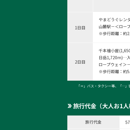
やまどうぐレン
山麓駅－＜ロープウ
1日目
※歩行距離：約2
1:201
1
/
8
千本檜小屋(1,
日岳1,720m
2日目
ロープウェイ＞－
※歩行距離：約5
「＝」バス・タクシー等、「…」
旅行代金（大人お1人
旅行代金
57