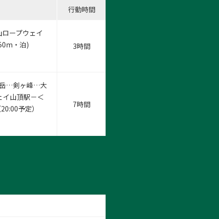
行動時間
海山ロープウェイ
50m・泊)
3時間
支岳…剣ヶ峰…大
ウェイ山頂駅－＜
7時間
0:00予定）