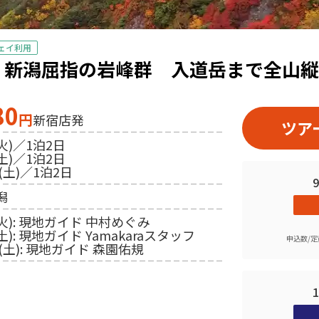
ェイ利用
】新潟屈指の岩峰群 入道岳まで全山縦
80
円
新宿店発
ツア
火)／1泊2日
土)／1泊2日
(土)／1泊2日
潟
(火): 現地ガイド 中村めぐみ
土): 現地ガイド Yamakaraスタッフ
申込数/定
日(土): 現地ガイド 森園佑規