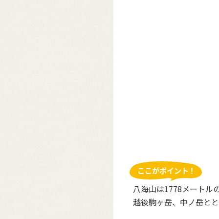
八海山は1778メート
越後駒ヶ岳、中ノ岳とと