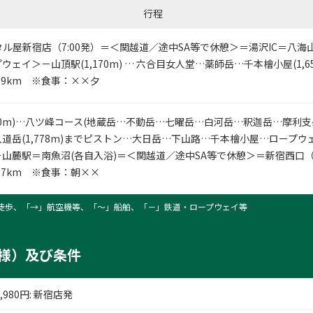
行程
タル屋新宿店
（7:00発）＝＜関越道／途中SA等で休憩＞＝湯沢IC＝八
ェイ＞－山頂駅(1,170m) … 六合目女人堂…薬師岳…千本檜小屋(1,6
.9km ※食事：××夕
1.10.11.3
650m)…八ツ峰コース(地蔵岳…不動岳…七曜岳…白河岳…釈迦岳…摩利
)…入道岳(1,778m)までピストン…大日岳…下山路…千本檜小屋…ロープ
山麓駅＝南魚沼(各自入浴)＝＜関越道／途中SA等で休憩＞＝新宿西口（2
.7km ※食事：朝××
徒歩、「→」航空機等、「〜」船舶、「－」鉄道・ロープウェイ等
様）及び条件
,980
円
: 新宿店発