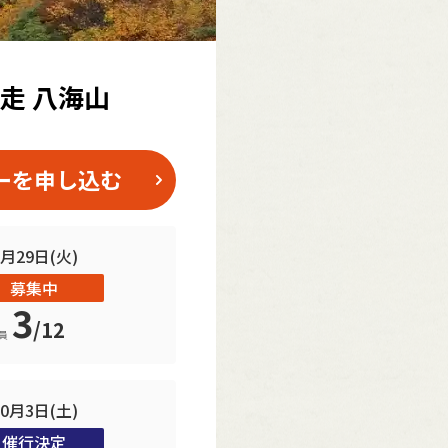
走 八海山
ーを申し込む
9月29日(火)
募集中
3
/
12
員
10月3日(土)
催行決定