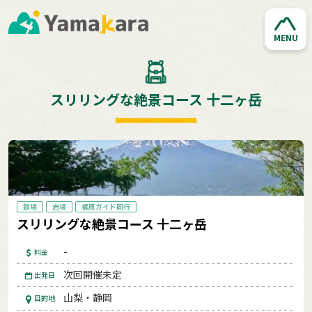
MENU
スリリングな絶景コース 十二ヶ岳
鎖場
岩場
梶原ガイド同行
スリリングな絶景コース 十二ヶ岳
-
料金
次回開催未定
出発日
山梨・静岡
目的地