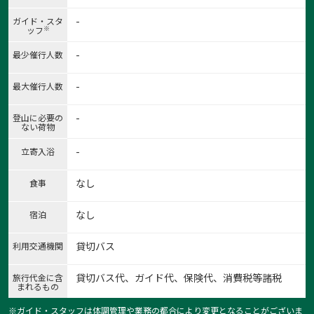
-
ガイド・スタ
※
ッフ
-
最少催行人数
-
最大催行人数
-
登山に必要の
ない荷物
1:20091215000341b45
-
立寄入浴
1
/
15
なし
食事
なし
宿泊
貸切バス
利用交通機関
貸切バス代、ガイド代、保険代、消費税等諸税
旅行代金に含
まれるもの
※ガイド・スタッフは体調管理や業務の都合により変更となることがございま