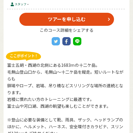
-
スタッフ
ツアーを申し込む
このコース詳細をシェアする
富士五胡・西湖の北側にある1683ｍの十二ケ岳。
毛無山登山口から、毛無山～十二ケ岳を縦走。短いルートなが
らも
鎖場やロープ、岩場、吊り橋などスリリングな場所の連続とな
ります。
岩稜に慣れたい方のトレーニングに最適です。
富士山や河口湖、西湖の眺望も楽しむことができます。
※登山に必要な装備として靴、雨具、ザック、ヘッドランプの
ほかに、ヘルメット、ハーネス、安全環付きカラビナ、スリン