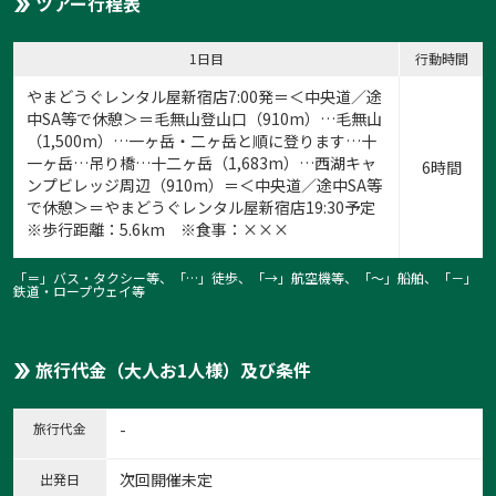
ツアー行程表
1日目
行動時間
やまどうぐレンタル屋新宿店
7:00発＝＜中央道／途
中SA等で休憩＞＝毛無山登山口（910m）…毛無山
（1,500m）…一ヶ岳・二ヶ岳と順に登ります…十
一ヶ岳…吊り橋…十二ヶ岳（1,683m）…西湖キャ
6時間
ンプビレッジ周辺（910m）＝＜中央道／途中SA等
で休憩＞＝やまどうぐレンタル屋新宿店19:30予定
※歩行距離：5.6km ※食事：×××
「＝」バス・タクシー等、「…」徒歩、「→」航空機等、「〜」船舶、「－」
鉄道・ロープウェイ等
旅行代金（大人お1人様）及び条件
旅行代金
-
次回開催未定
出発日