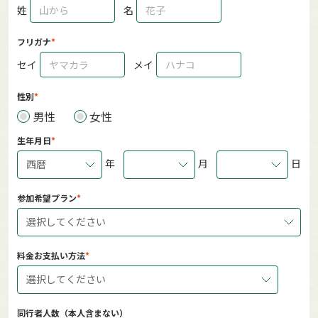
姓
名
フリガナ
セイ
メイ
性別
男性
女性
生年月日
年
月
日
西暦
参加希望プラン
選択してください
料金お支払い方法
選択してください
同行者人数（本人含まない）