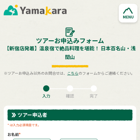
MENU
ツアーお申込みフォーム
【新宿店発着】温泉宿で絶品料理を堪能！ 日本百名山・浅
間山
※ツアーお申込み以外のお問合せは、
こちら
のフォームからご連絡ください。
入力
確認
完了
ツアー申込者
* は入力必須項目です。
お名前