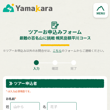
MENU
ツアーお申込みフォーム
最難の百名山に挑戦 幌尻岳額平川コース
※ツアーお申込み以外のお問合せは、
こちら
のフォームからご連絡ください。
入力
確認
完了
ツアー申込者
* は入力必須項目です。
お名前
姓
名