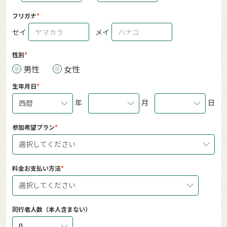
フリガナ
セイ
メイ
性別
男性
女性
生年月日
年
月
日
西暦
参加希望プラン
選択してください
料金お支払い方法
選択してください
同行者人数（本人含まない）
0