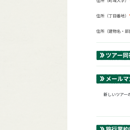
住所（町域大字）
住所（丁目番地）
住所（建物名・部
ツアー同
メールマ
新しいツアーの
旅行業約