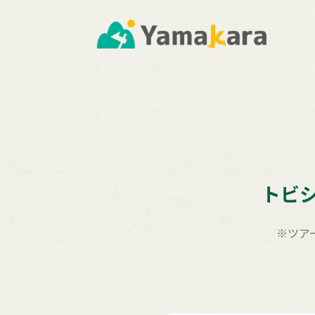
トビ
※ツア