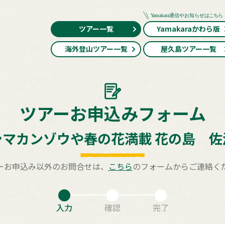
ツアー一覧
Yamakaraかわら版
海外登山ツアー一覧
屋久島ツアー一覧
ツアーお申込みフォーム
シマカンゾウや春の花満載 花の島 佐
ーお申込み以外のお問合せは、
こちら
のフォームからご連絡く
入力
確認
完了