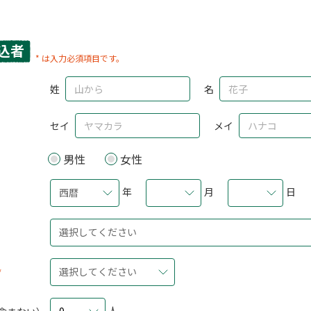
込者
* は入力必須項目です。
姓
名
セイ
メイ
男性
女性
年
月
日
西暦
選択してください
選択してください
人