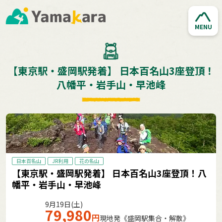
MENU
【東京駅・盛岡駅発着】 日本百名山3座登頂！
八幡平・岩手山・早池峰
日本百名山
JR利用
花の名山
【東京駅・盛岡駅発着】 日本百名山3座登頂！八
幡平・岩手山・早池峰
9月19日(土)
79,980
円
現地発《盛岡駅集合・解散》