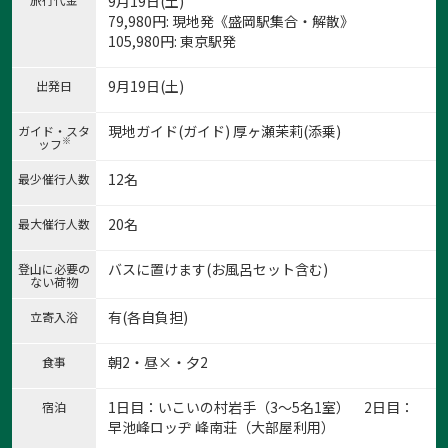
9月19日(土)
79,980
円
: 現地発《盛岡駅集合・解散》
105,980
円
: 東京駅発
9月19日(土)
出発日
現地ガイド(ガイド) 厚ヶ瀬茉莉(添乗)
ガイド・スタ
※
ッフ
12名
最少催行人数
20名
最大催行人数
バスに置けます(お風呂セット含む)
登山に必要の
ない荷物
有(各自負担)
立寄入浴
朝2・昼×・夕2
食事
1:hachimannuma
1
/
24
1日目：いこいの村岩手（3～5名1室） 2日目：
宿泊
早池峰ロッヂ 峰南荘（大部屋利用）