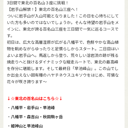
3日間で東北の百名山３座に挑戦！
【岩手山解禁！】東北の百名山三座へ！
ついに岩手山が入山可能となりました！この日を心待ちにして
いた方も多いのではないでしょうか。そんな待望の岩手山をメ
インに、東北が誇る百名山三座を三日間で一気に巡るコースで
す。
初日は、広大な高層湿原が広がる八幡平で、色鮮やかな高山植
物を眺めながらゆったりと足慣らしからスタート。二日目はい
よいよ岩手山へ。馬返しから登り、荒々しい溶岩流の跡が残る
焼走りへと抜けるダイナミックな縦走ルートで、東北の最高峰
を存分に堪能します。そして最終日「早池峰山」。この山でし
か出会えない固有種のハヤチネウスユキソウをはじめ、可憐な
花々が咲き誇ります～
↓☆東北の百名山はこちら☆↓
・
八幡平・岩手山・早池峰
・
八幡平・森吉山・秋田駒ヶ岳
・
姫神山と早池峰山