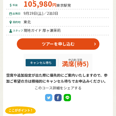
105,980
円
東京駅発
料金
9月19日(土)／2泊3日
出発日
東北
目的地
現地ガイド 厚ヶ瀬茉莉
スタッフ
ツアーを申し込む
申込数/定員
満席(待5)
キャンセル待ち
空席や追加設定が出た際に優先的にご案内いたしますので、参
加ご希望の方は積極的にキャンセル待ちでお申込みください。
このコース詳細をシェアする