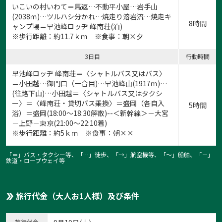
いこいの村いわて＝馬返…不動平小屋…岩手山
(2038ｍ)…ツルハシ分かれ…焼走り溶岩流…焼走キ
8時間
ャンプ場＝早池峰ロッヂ 峰南荘(泊)
※歩行距離：約11.7ｋｍ ※食事：朝×夕
3日目
行動時間
早池峰ロッヂ 峰南荘＝〈シャトルバス又はバス〉
＝小田越…御門口（一合目)…早池峰山(1917ｍ)…
(往路下山)…小田越＝〈シャトルバス又はタクシ
ー〉＝〈峰南荘・貸切バス乗換〉＝盛岡（各自入
5時間
浴）＝盛岡(18:00～18:30解散)--＜新幹線＞－大宮
－上野－東京(21:00～22:10着)
※歩行距離：約5ｋｍ ※食事：朝××
「＝」バス・タクシー等、「…」徒歩、「→」航空機等、「〜」船舶、「－」
鉄道・ロープウェイ等
旅行代金（大人お1人様）及び条件
旅行代金