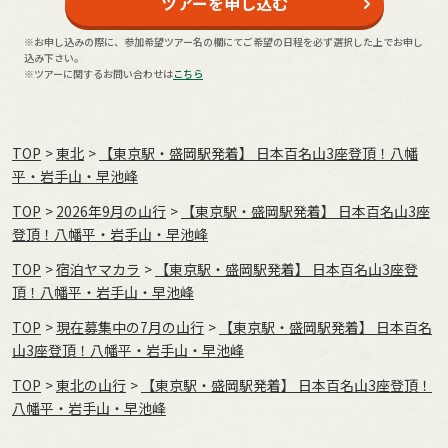
ツアーを申し込む
※お申し込みの際に、参加希望ツアー名の欄にてご希望の日程を必ず選択した上でお申し
込み下さい。
※ツアーに関するお問い合わせは
こちら
TOP
東北
【東京駅・盛岡駅発着】 日本百名山3座登頂！八幡
平・岩手山・早池峰
TOP
2026年9月の⼭⾏
【東京駅・盛岡駅発着】 日本百名山3座
登頂！八幡平・岩手山・早池峰
TOP
宿泊ヤマカラ
【東京駅・盛岡駅発着】 日本百名山3座登
頂！八幡平・岩手山・早池峰
TOP
現在募集中の7月の山行
【東京駅・盛岡駅発着】 日本百名
山3座登頂！八幡平・岩手山・早池峰
TOP
東北の山行
【東京駅・盛岡駅発着】 日本百名山3座登頂！
八幡平・岩手山・早池峰