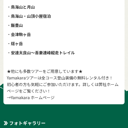
・
鳥海山と月山
・
鳥海山・山頂小屋宿泊
・
飯豊山
・
会津駒ヶ岳
・
燧ヶ岳
・
安達太良山〜吾妻連峰縦走トレイル
★他にも多数ツアーをご用意しています★
Yamakaraツアーは全コース登山装備の無料レンタル付き！
初心者の方も気軽にご参加いただけます。詳しくは弊社ホーム
ページをご覧ください！
→
Yamakara ホームページ
フォトギャラリー