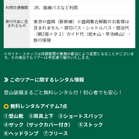
JR、路線バスなど利用
利用交通機関
東京⇔盛岡（新幹線）※盛岡集合解散のお客様は
旅行代金に含
まれるもの
含まれません・貸切バス・シャトルバス・宿泊代
（朝2昼×夕２）ガイド代（岩木山・早池峰山）・
旅行保険
※ガイド・スタッフは体調管理や業務の都合により変更となることがございま
す。その場合でもツアーは予定通り催行いたします。
このツアーに関するレンタル情報
登山装備まるごと無料レンタル付！初心者でも安心！
無料レンタルアイテム7点
①登山靴
②雨具上下
③ショートスパッツ
④ザック（ザックカバー付き）
⑤ストック
⑥ヘッドランプ
⑦フリース