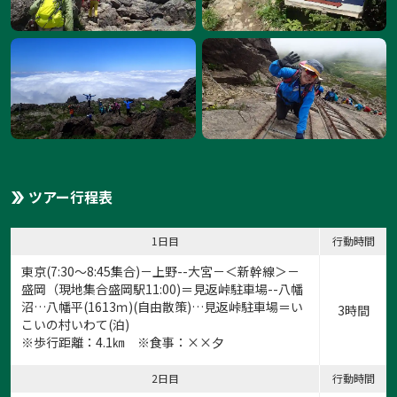
ツアー行程表
1日目
行動時間
東京(7:30～8:45集合)－上野--大宮－＜新幹線＞－
盛岡（現地集合盛岡駅11:00)＝見返峠駐車場--八幡
沼…八幡平(1613ｍ)(自由散策)…見返峠駐車場＝い
3時間
こいの村いわて(泊)
※歩行距離：4.1㎞ ※食事：××夕
2日目
行動時間