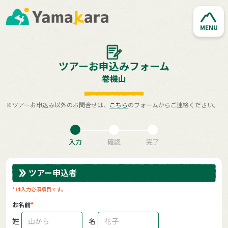
MENU
ツアーお申込みフォーム
巻機山
※ツアーお申込み以外のお問合せは、
こちら
のフォームからご連絡ください。
入力
確認
完了
ツアー申込者
* は入力必須項目です。
お名前
姓
名