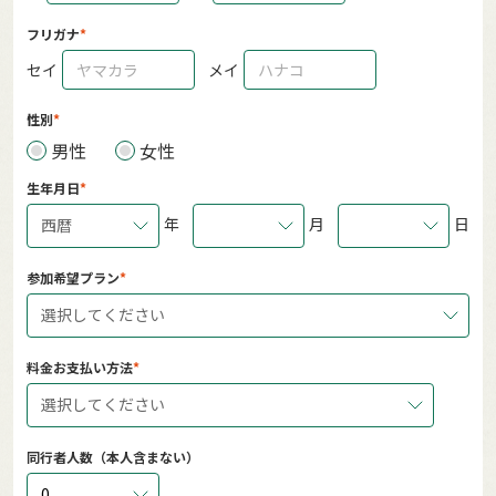
フリガナ
セイ
メイ
性別
男性
女性
生年月日
年
月
日
西暦
参加希望プラン
選択してください
料金お支払い方法
選択してください
同行者人数（本人含まない）
0