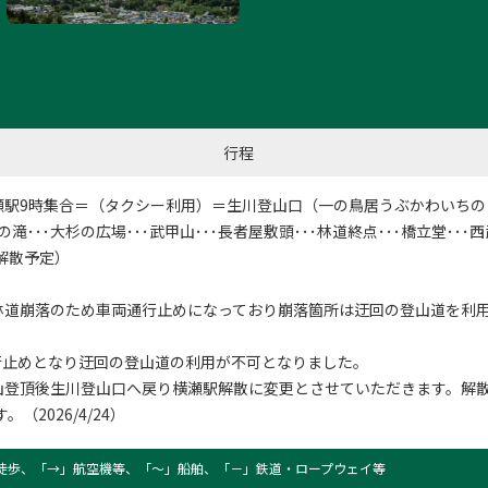
行程
駅9時集合＝（タクシー利用）＝生川登山口（一の鳥居うぶかわいちのと
の滝･･･大杉の広場･･･武甲山･･･長者屋敷頭･･･林道終点･･･橋立堂･･
頃解散予定）
林道崩落のため車両通行止めになっており崩落箇所は迂回の登山道を利
通行止めとなり迂回の登山道の利用が不可となりました。
登頂後生川登山口へ戻り横瀬駅解散に変更とさせていただきます。解
。（2026/4/24）
徒歩、「→」航空機等、「〜」船舶、「－」鉄道・ロープウェイ等