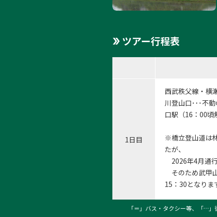
ツアー行程表
西武秩父線・横瀬
川登山口･･･不動
口駅（16：00
※橋立登山道は
1日目
たが、
2026年4月
そのため武甲山
15：30となります
「＝」バス・タクシー等、「…」