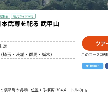
地集合
楠元ガイド同行
本武尊を祀る 武甲山
ツア
未定
（埼玉・茨城・群馬・栃木）
このコース詳細
と横瀬町の境界に位置する標高1304メートルの山。