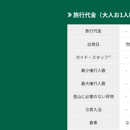
旅行代金（大人お1人
旅行代金
-
1:64
出発日
次
1
/
6
※
ガイド・スタッフ
-
最少催行人数
-
最大催行人数
-
登山に必要のない荷物
-
立寄入浴
-
食事
な