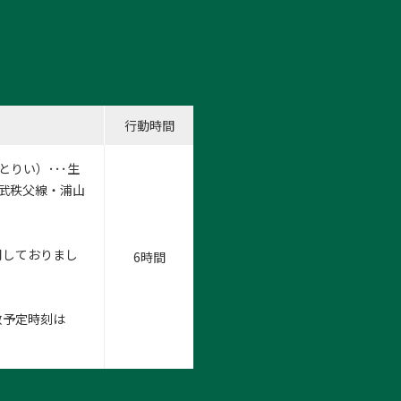
行動時間
りい）･･･生
･西武秩父線・浦山
用しておりまし
6時間
散予定時刻は