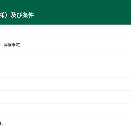
様）及び条件
11186675_778b10ecb0_c
回開催未定
し