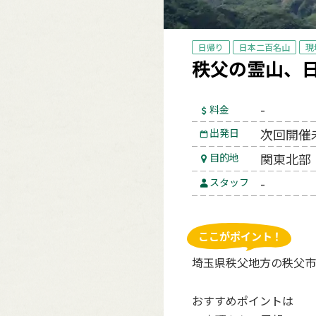
日帰り
日本二百名山
現
秩父の霊山、日
-
料金
次回開催
出発日
関東北部
目的地
-
スタッフ
埼玉県秩父地方の秩父市
おすすめポイントは