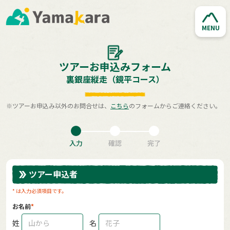
MENU
ツアーお申込みフォーム
裏銀座縦走（鏡平コース）
※ツアーお申込み以外のお問合せは、
こちら
のフォームからご連絡ください。
入力
確認
完了
ツアー申込者
* は入力必須項目です。
お名前
姓
名