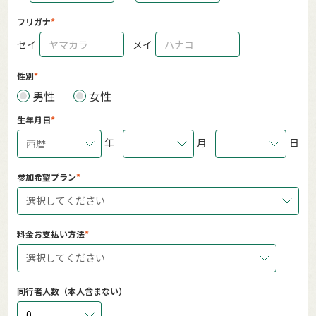
フリガナ
セイ
メイ
性別
男性
女性
生年月日
年
月
日
西暦
参加希望プラン
選択してください
料金お支払い方法
選択してください
同行者人数（本人含まない）
0