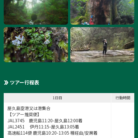
ツアー行程表
1日目
行動時間
屋久島空港又は港集合
【ツアー推奨便】
JAL3745 鹿児島11:20-屋久島12:00着
JAL2451 伊丹11:15-屋久島13:05着
高速船114便 鹿児島10:20-13:05 種経由/安房着