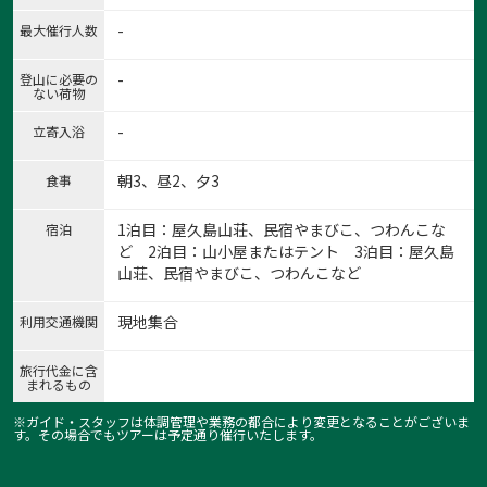
-
最大催行人数
-
登山に必要の
ない荷物
-
立寄入浴
朝3、昼2、夕3
食事
1泊目：屋久島山荘、民宿やまびこ、つわんこな
宿泊
ど 2泊目：山小屋またはテント 3泊目：屋久島
山荘、民宿やまびこ、つわんこなど
現地集合
利用交通機関
旅行代金に含
まれるもの
※ガイド・スタッフは体調管理や業務の都合により変更となることがございま
す。その場合でもツアーは予定通り催行いたします。