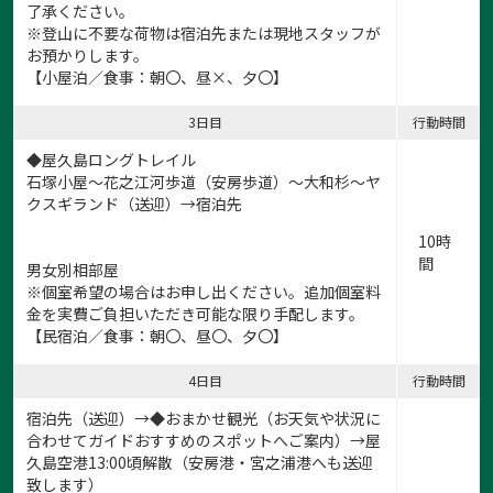
了承ください。
※登山に不要な荷物は宿泊先または現地スタッフが
お預かりします。
【小屋泊／食事：朝〇、昼×、夕〇】
3日目
行動時間
◆屋久島ロングトレイル
石塚小屋～花之江河歩道（安房歩道）～大和杉～ヤ
クスギランド（送迎）→宿泊先
10時
間
男女別相部屋
※個室希望の場合はお申し出ください。追加個室料
金を実費ご負担いただき可能な限り手配します。
【民宿泊／食事：朝〇、昼〇、夕〇】
4日目
行動時間
宿泊先（送迎）→◆おまかせ観光（お天気や状況に
合わせてガイドおすすめのスポットへご案内）→屋
久島空港13:00頃解散（安房港・宮之浦港へも送迎
致します）