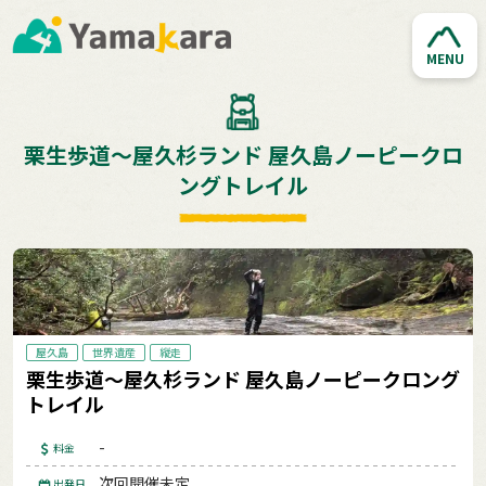
MENU
栗生歩道～屋久杉ランド 屋久島ノーピークロ
ングトレイル
屋久島
世界遺産
縦走
栗生歩道～屋久杉ランド 屋久島ノーピークロング
トレイル
-
料金
次回開催未定
出発日