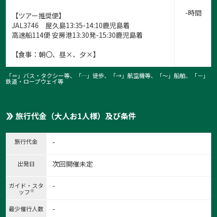
-時間
【ツアー推奨便】
JAL3746 屋久島13:35-14:10鹿児島着
高速船114便 安房港13:30発-15:30鹿児島着
【食事：朝〇、昼×、夕×】
「＝」バス・タクシー等、「…」徒歩、「→」航空機等、「〜」船舶、「－」
鉄道・ロープウェイ等
旅行代金（大人お1人様）及び条件
旅行代金
-
1:屋久島のコケ
次回開催未定
出発日
屋久島のコケ
1
/
8
-
ガイド・スタ
※
ッフ
-
最少催行人数