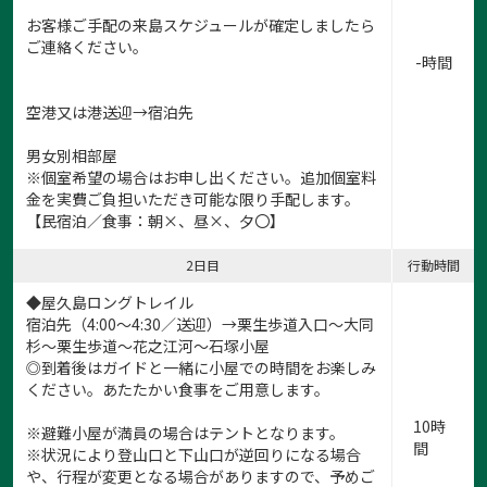
お客様ご手配の来島スケジュールが確定しましたら
ご連絡ください。
-時間
空港又は港送迎→宿泊先
男女別相部屋
※個室希望の場合はお申し出ください。追加個室料
金を実費ご負担いただき可能な限り手配します。
【民宿泊／食事：朝×、昼×、夕〇】
2日目
行動時間
◆屋久島ロングトレイル
宿泊先（4:00～4:30／送迎）→栗生歩道入口～大同
杉～栗生歩道～花之江河～石塚小屋
◎到着後はガイドと一緒に小屋での時間をお楽しみ
ください。あたたかい食事をご用意します。
10時
※避難小屋が満員の場合はテントとなります。
間
※状況により登山口と下山口が逆回りになる場合
や、行程が変更となる場合がありますので、予めご