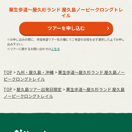
栗生歩道～屋久杉ランド 屋久島ノーピークロングトレ
イル
ツアーを申し込む
※お申し込みの際に、参加希望ツアー名の欄にてご希望の日程を必ず選択した上でお申し
込み下さい。
※ツアーに関するお問い合わせは
こちら
TOP
九州・屋久島・沖縄
栗生歩道～屋久杉ランド 屋久島ノー
ピークロングトレイル
TOP
屋久島ツアー出発日限定
栗生歩道～屋久杉ランド 屋久島
ノーピークロングトレイル