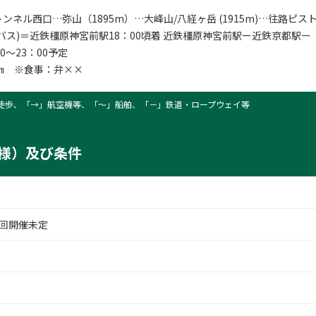
ンネル西口…弥山（1895m）…大峰山/八経ヶ岳 (1915m)…往路ピス
バス)＝近鉄橿原神宮前駅18：00頃着 近鉄橿原神宮前駅ー近鉄京都駅ー
0～23：00予定
㎞ ※食事：弁××
台ケ原
徒歩、「→」航空機等、「〜」船舶、「－」鉄道・ロープウェイ等
様）及び条件
回開催未定