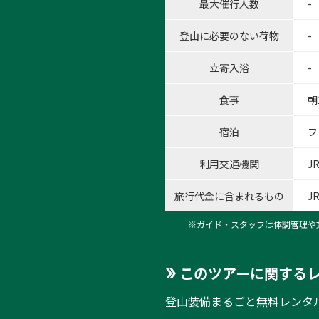
最大催行人数
-
登山に必要のない荷物
-
立寄入浴
-
食事
朝
宿泊
フ
利用交通機関
J
旅行代金に含まれるもの
J
※ガイド・スタッフは体調管理や
このツアーに関する
登山装備まるごと無料レンタ