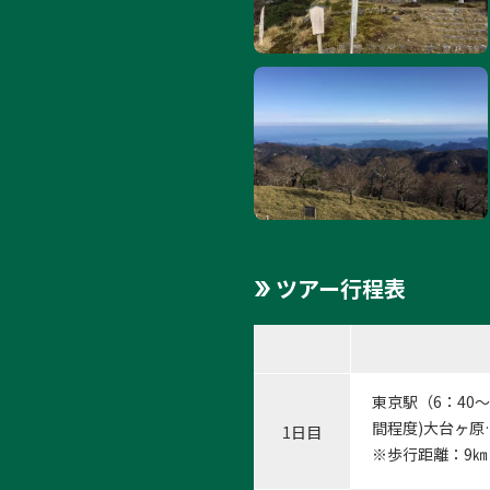
ツアー行程表
東京駅（6：40
間程度)大台ヶ原
1日目
※歩行距離：9