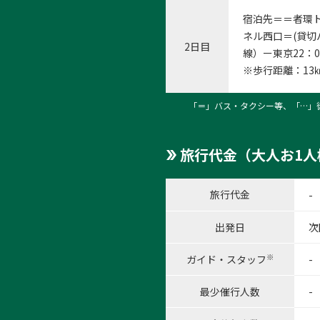
宿泊先＝＝者環ト
ネル西口＝(貸切
2日目
線）ー東京22：0
※歩行距離：13
1:大
「＝」バス・タクシー等、「…」
1
/
12
旅行代金（大人お1人
旅行代金
-
出発日
次
※
ガイド・スタッフ
-
最少催行人数
-