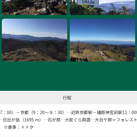
行程
～7：00）－京都（9：20～９：30）…近鉄京都駅－橿原神宮前駅11：00
…日出が岳（1695 m）…石が原…大蛇ぐら周遊…大台ケ原＝フォレスト
㎞ ※食事：××夕