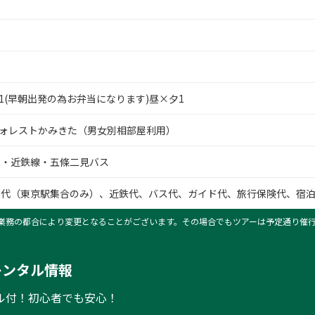
1(早朝出発の為お弁当になります)昼×夕1
ォレストかみきた（男女別相部屋利用）
R・近鉄線・五條二見バス
R代（東京駅集合のみ）、近鉄代、バス代、ガイド代、旅行保険代、宿泊
業務の都合により変更となることがございます。その場合でもツアーは予定通り催
レンタル情報
ル付！初心者でも安心！