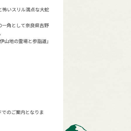
と怖いスリル満点な大蛇
の一角として奈良県吉野
。
伊山地の霊場と参詣道」
イドでのご案内となりま