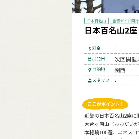
日本百名山
番留ガイド同行
日本百名山2座
-
料金
次回開催
出発日
関西
目的地
-
スタッフ
近畿の日本百名山2座に
大台ヶ原山（おおだいが
本秘境100選、ユネス