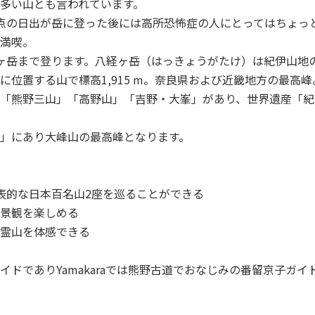
多い山とも言われています。
点の日出が岳に登った後には高所恐怖症の人にとってはちょっ
満喫。
ヶ岳まで登ります。八経ヶ岳（はっきょうがたけ）は紀伊山地
に位置する山で標高1,915 m。奈良県および近畿地方の最高峰
「熊野三山」「高野山」「吉野・大峯」があり、世界遺産「紀
」にあり大峰山の最高峰となります。
表的な日本百名山2座を巡ることができる
景観を楽しめる
霊山を体感できる
イドでありYamakaraでは熊野古道でおなじみの番留京子ガ