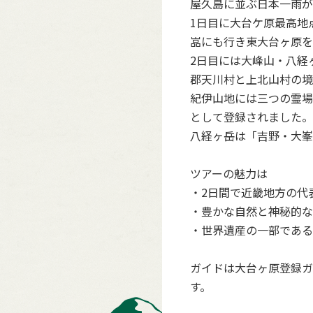
屋久島に並ぶ日本一雨が
1日目に大台ケ原最高地
嵓にも行き東大台ヶ原を
2日目には大峰山・八経
郡天川村と上北山村の境
紀伊山地には三つの霊場
として登録されました。
八経ヶ岳は「吉野・大峯
ツアーの魅力は
・2日間で近畿地方の代
・豊かな自然と神秘的な
・世界遺産の一部である
ガイドは大台ヶ原登録ガ
す。