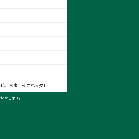
代、食事：朝弁昼✕夕1
行いたします。