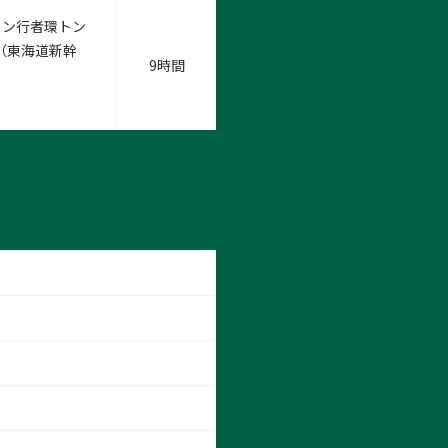
トン行者環トン
（東海道新幹
9時間