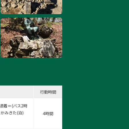
行動時間
頃着＝(バス2時
かみきた(泊)
4時間