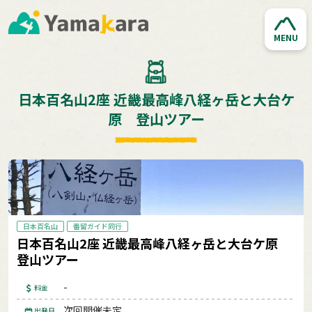
MENU
日本百名山2座 近畿最高峰八経ヶ岳と大台ケ
原 登山ツアー
日本百名山
番留ガイド同行
日本百名山2座 近畿最高峰八経ヶ岳と大台ケ原
登山ツアー
-
料金
次回開催未定
出発日