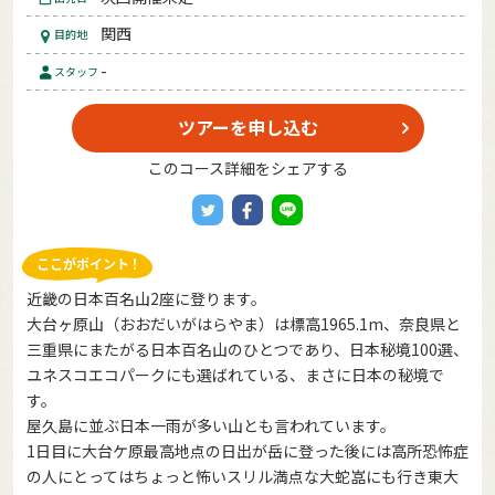
関西
目的地
-
スタッフ
ツアーを申し込む
このコース詳細をシェアする
近畿の日本百名山2座に登ります。
大台ヶ原山（おおだいがはらやま）は標高1965.1m、奈良県と
三重県にまたがる日本百名山のひとつであり、日本秘境100選、
ユネスコエコパークにも選ばれている、まさに日本の秘境で
す。
屋久島に並ぶ日本一雨が多い山とも言われています。
1日目に大台ケ原最高地点の日出が岳に登った後には高所恐怖症
の人にとってはちょっと怖いスリル満点な大蛇嵓にも行き東大