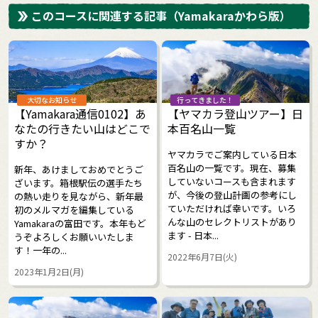
このコースに関連する記事
（Yamakaraかわら版）
大切なお知らせ
行ってきました！
【Yamakara通信0102】あ
【ヤマカラ登山ツアー】日
なたの行きたい山はどこで
本百名山一覧
すか？
ヤマカラでご案内している日本
百名山の一覧です。現在、募集
新年、あけましておめでとうご
していないコースも含まれます
ざいます。箱根駅伝の選手たち
が、今後の登山計画の参考にし
の熱い走りを見ながら、新年最
ていただければ幸いです。いろ
初のメルマガを編集している
んな山のセレクトリストがあり
Yamakaraの富田です。本年もど
ます - 日本...
うぞよろしくお願いいたしま
す！一年の...
2022年6月7日(火)
2023年1月2日(月)