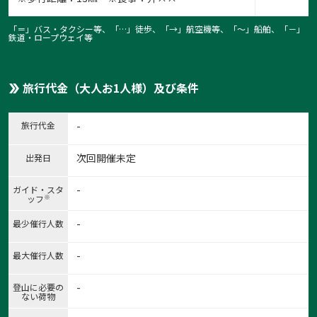
「＝」バス・タクシー等、「…」徒歩、「→」航空機等、「〜」船舶、「－」
鉄道・ロープウェイ等
旅行代金（大人お1人様）及び条件
旅行代金
-
次回開催未定
出発日
-
ガイド・スタ
※
ッフ
-
最少催行人数
-
最大催行人数
-
登山に必要の
ない荷物