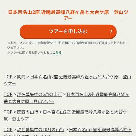
日本百名山2座 近畿最高峰八経ヶ岳と大台ケ原 登山ツ
アー
ツアーを申し込む
※お申し込みの際に、参加希望ツアー名の欄にてご希望の日程を必ず選択した上でお申し
込み下さい。
※ツアーに関するお問い合わせは
こちら
TOP
関西
日本百名山2座 近畿最高峰八経ヶ岳と大台ケ原 登山
ツアー
TOP
現在募集中の6月の山行
日本百名山2座 近畿最高峰八経ヶ
岳と大台ケ原 登山ツアー
TOP
関西の山行
日本百名山2座 近畿最高峰八経ヶ岳と大台ケ
原 登山ツアー
TOP
現在募集中の10月の山行
日本百名山2座 近畿最高峰八経ヶ