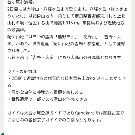
台ヶ原を満喫。
2日目には大峰山・八経ヶ岳まで登ります。八経ヶ岳（はっきょ
うがたけ）は紀伊山地の一角として奈良県吉野郡天川村と上北
山村の境に位置する山で標高1,915 m。奈良県および近畿地方
の最高峰。
紀伊山地には三つの霊場「熊野三山」「高野山」「吉野・大
峯」があり、世界遺産「紀伊山地の霊場と参詣道」として登録
されました。
八経ヶ岳は「吉野・大峯」にあり大峰山の最高峰となります。
ツアーの魅力は
・2日間で近畿地方の代表的な日本百名山2座を巡ることができ
る
・豊かな自然と神秘的な景観を楽しめる
・世界遺産の一部である霊山を体感できる
ガイドは大台ヶ原登録ガイドでありYamakaraでは熊野古道で
おなじみの番留京子ガイドでのご案内となります。