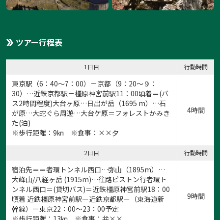
ツアー行程表
1日目
行動時間
東京駅（6：40～7：00）－京都（9：20～９：
30）…近鉄京都駅－橿原神宮前駅11：00頃着＝(バ
ス2時間程度)大台ヶ原…日出が岳（1695 m）…石
4時間
が原…大蛇ぐら周遊…大台ケ原＝フォレストかみき
た(泊)
※歩行距離：9㎞ ※食事：××夕
2日目
行動時間
宿泊先＝＝者環トンネル西口…弥山（1895m）…
大峰山/八経ヶ岳 (1915m)…往路ピストン行者環ト
ンネル西口＝(貸切バス)＝近鉄橿原神宮前駅18：00
9時間
頃着 近鉄橿原神宮前駅ー近鉄京都駅ー（東海道新
幹線）ー東京22：00～23：00予定
※歩行距離：13㎞ ※食事：弁××