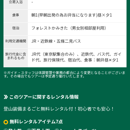
-
立寄入浴
朝1(早朝出発の為お弁当になります)昼×夕1
食事
フォレストかみきた（男女別相部屋利用）
宿泊
JR・近鉄線・五條二見バス
利用交通機関
JR代（東京駅集合のみ）、近鉄代、バス代、ガイ
旅行代金に含
まれるもの
ド代、旅行保険代、宿泊代、食事：朝弁昼✕夕1
※ガイド・スタッフは体調管理や業務の都合により変更となることがございま
す。その場合でもツアーは予定通り催行いたします。
このツアーに関するレンタル情報
登山装備まるごと無料レンタル付！初心者でも安心！
無料レンタルアイテム7点