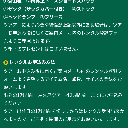
①登山靴
②雨具上下
③ショートスパッツ
④ザック（ザックカバー付き）
⑤ストック
⑥ヘッドランプ
⑦フリース
※ツアーにより必要な装備が上記以外にある場合は、ツア
ーお申込み後に届くご案内メール内のレンタル登録フォー
ムよりご参照頂けます。
※靴下のプレゼントはございません。
1:大台ケ原
1
/
12
レンタルお申込み方法
ツアーお申込み後に届くご案内メール内のレンタル登録フ
ォームより希望するアイテム名、点数、サイズの登録をお
願いします。
出発の1週間前（屋久島ツアーは2週間前）までにお申込み
ください。
ツアー出発日の1週間前を切ってからはレンタル受付出来か
ねますので、ご自身で装備のご用意をお願いいたします。