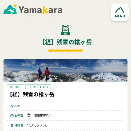
MENU
【経】残雪の槍ヶ岳
雪山登山
山田ガイド同行
【経】残雪の槍ヶ岳
-
料金
次回開催未定
出発日
北アルプス
目的地