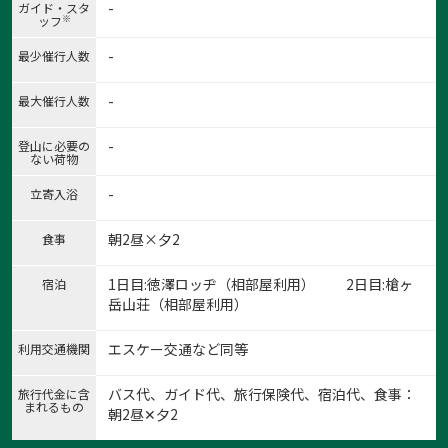
-
ガイド・スタ
※
ッフ
-
最少催行人数
-
最大催行人数
1:OLYMPUS DIGITAL CAMERA
-
登山に必要の
ない荷物
1
/
11
-
立寄入浴
朝2昼×夕2
食事
1日目:徳澤ロッヂ（相部屋利用） 2日目:槍ヶ
宿泊
岳山荘（相部屋利用）
エスケー交通など同等
利用交通機関
バス代、ガイド代、旅行保険代、宿泊代、食事：
旅行代金に含
まれるもの
朝2昼✕夕2