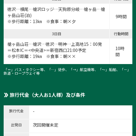
徳沢…横尾…槍沢ロッジ…天狗原分岐…槍ヶ岳…槍
ヶ岳山荘(泊)
9時間
※歩行距離：13㎞ ※食事：朝×夕
3日目
行動時間
槍ヶ岳山荘…槍沢…徳沢…明神…上高地15：00発
10時
＝松本IC＝<中央道>＝新宿西口21:00予定
間
※歩行距離：19㎞ ※食事：朝××
「＝」バス・タクシー等、「…」徒歩、「→」航空機等、「〜」船舶、「－」
鉄道・ロープウェイ等
旅行代金（大人お1人様）及び条件
旅行代金
-
次回開催未定
出発日