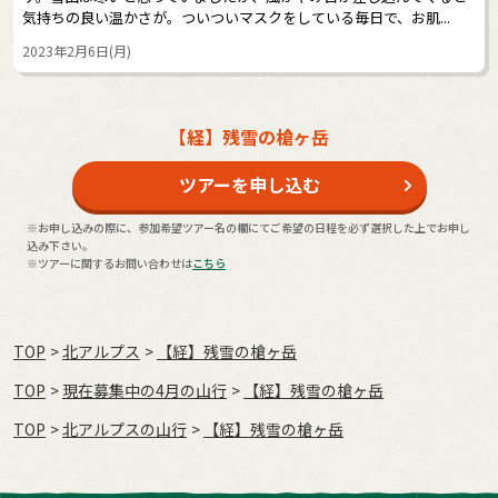
気持ちの良い温かさが。ついついマスクをしている毎日で、お肌...
2023年2月6日(月)
【経】残雪の槍ヶ岳
ツアーを申し込む
※お申し込みの際に、参加希望ツアー名の欄にてご希望の日程を必ず選択した上でお申し
込み下さい。
※ツアーに関するお問い合わせは
こちら
TOP
北アルプス
【経】残雪の槍ヶ岳
TOP
現在募集中の4月の山行
【経】残雪の槍ヶ岳
TOP
北アルプスの山行
【経】残雪の槍ヶ岳