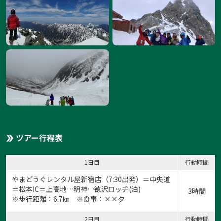
ツアー行程表
1日目
行動時間
やまどうぐレンタル屋新宿店
（7:30出発）＝中央道
＝松本IC＝上高地…明神…徳沢ロッヂ(泊)
3時間
※歩行距離：6.7㎞ ※食事：××夕
2日目
行動時間