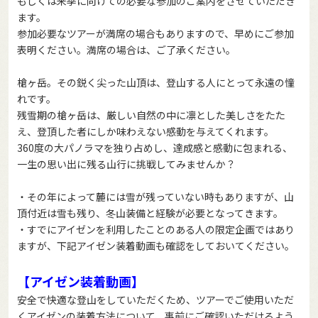
もしくは来季に向けての必要な参加のご案内をさせていただき
ます。
参加必要なツアーが満席の場合もありますので、早めにご参加
表明ください。満席の場合は、ご了承ください。
槍ヶ岳。その鋭く尖った山頂は、登山する人にとって永遠の憧
れです。
残雪期の槍ヶ岳は、厳しい自然の中に凛とした美しさをたた
え、登頂した者にしか味わえない感動を与えてくれます。
360度の大パノラマを独り占めし、達成感と感動に包まれる、
一生の思い出に残る山行に挑戦してみませんか？
・その年によって麓には雪が残っていない時もありますが、山
頂付近は雪も残り、冬山装備と経験が必要となってきます。
・すでにアイゼンを利用したことのある人の限定企画ではあり
ますが、下記アイゼン装着動画も確認をしておいてください。
【アイゼン装着動画】
安全で快適な登山をしていただくため、ツアーでご使用いただ
くアイゼンの装着方法について、事前にご確認いただけるよう