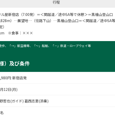
行程
タル屋新宿店
（7:00発）＝＜関越道／途中SA等で休憩＞＝黒檜山登山口（1
,828m）…展望地…（往路下山）…黒檜山登山口＝＜関越道／途中SA
予定）
7km ※食事：×××
徒歩、「→」航空機等、「〜」船舶、「－」鉄道・ロープウェイ等
様）及び条件
,980
円
: 新宿店発
0月12日(月)
野哲也(ガイド) 葛西志恵(添乗)
2名