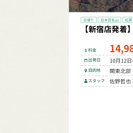
日帰り
日本百名山
紅葉
【新宿店発着
14,9
料金
10月12
出発日
関東北部
目的地
佐野哲也
スタッフ