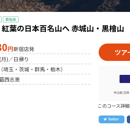
群馬県
】紅葉の日本百名山へ 赤城山・黒檜山
80
円
新宿店発
ツア
日(月)／日帰り
（埼玉・茨城・群馬・栃木）
 葛西志恵
申込数/定員
このコース詳細