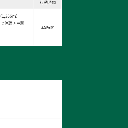
行動時間
,366m）…
等で休憩＞＝新
3.5時間