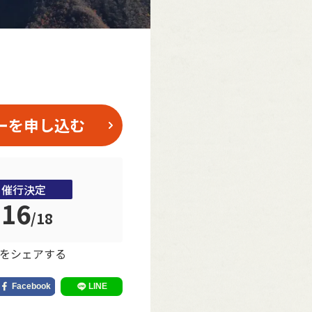
ーを申し込む
催行決定
16
/
18
をシェアする