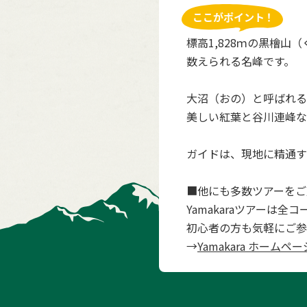
標高1,828ｍの黒檜
数えられる名峰です。
大沼（おの）と呼ばれる
美しい紅葉と谷川連峰な
ガイドは、現地に精通す
■他にも多数ツアーをご
Yamakaraツアーは
初心者の方も気軽にご参
→
Yamakara ホームペー