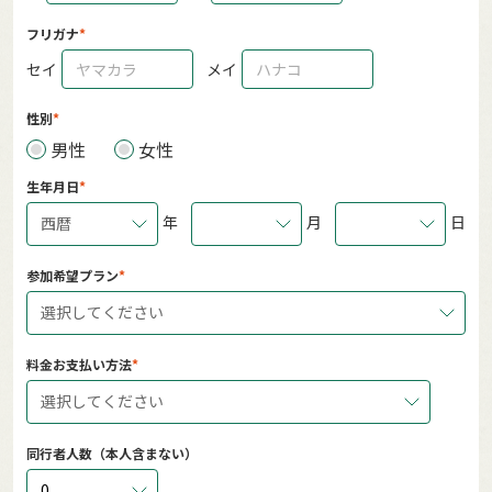
フリガナ
セイ
メイ
性別
男性
女性
生年月日
年
月
日
西暦
参加希望プラン
選択してください
料金お支払い方法
選択してください
同行者人数（本人含まない）
0