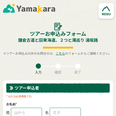
MENU
ツアーお申込みフォーム
鎌倉古道と旧東海道、２つと滝巡り 湯坂路
※ツアーお申込み以外のお問合せは、
こちら
のフォームからご連絡ください。
入力
確認
完了
ツアー申込者
* は入力必須項目です。
お名前
姓
名