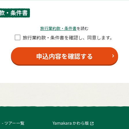
款・条件書
旅⾏業約款・条件書
を読む
旅⾏業約款・条件書を確認し、同意します。
申込内容を確認する
ツアー一覧
Yamakara かわら版