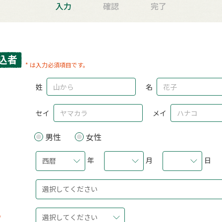
入力
確認
完了
込者
* は入力必須項目です。
姓
名
セイ
メイ
男性
女性
年
月
日
西暦
選択してください
選択してください