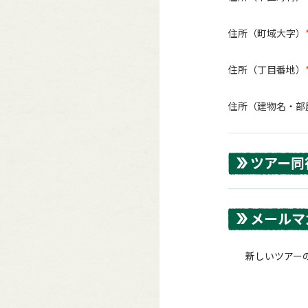
住所（町域大字）
住所（丁目番地）
住所（建物名・部
ツアー同
メールマ
新しいツアーの