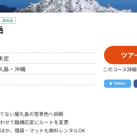
黒味岳
岳
ツア
未定
久島・沖縄
このコース詳細
てない屋久島の雪景色へ挑戦
わせて臨機応変にルートを変更
ほか、寝袋・マットも無料レンタルOK