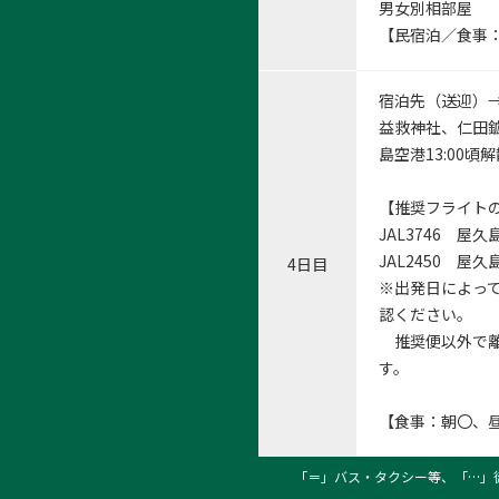
男女別相部屋
【民宿泊／食事
宿泊先（送迎）
益救神社、仁田
島空港13:00頃
【推奨フライト
JAL3746 屋久
JAL2450 屋久
4日目
※出発日によっ
認ください。
推奨便以外で離
す。
【食事：朝〇、
「＝」バス・タクシー等、「…」