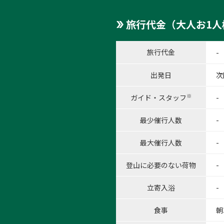
旅行代金（大人お1人
旅行代金
-
出発日
次
※
ガイド・スタッフ
-
最少催行人数
-
最大催行人数
-
登山に必要のない荷物
-
立寄入浴
-
食事
朝