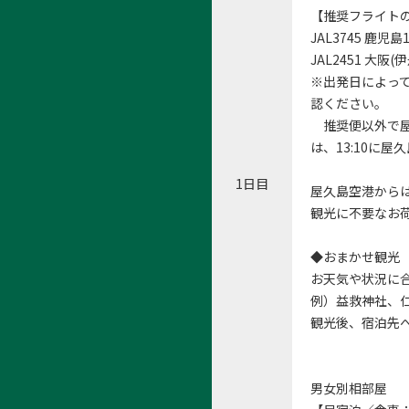
【推奨フライト
JAL3745 鹿児島
JAL2451 大阪(
※出発日によっ
認ください。
推奨便以外で屋
は、13:10に
1日目
屋久島空港から
観光に不要なお
◆おまかせ観光
お天気や状況に
例）益救神社、
観光後、宿泊先
男女別相部屋