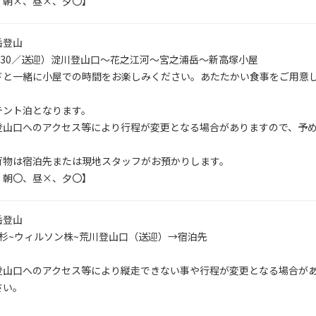
：朝×、昼×、夕〇】
岳登山
～4:30／送迎）淀川登山口～花之江河～宮之浦岳～新高塚小屋
ドと一緒に小屋での時間をお楽しみください。あたたかい食事をご用意
久島冬の奥岳
テント泊となります。
登山口へのアクセス等により行程が変更となる場合がありますので、予
荷物は宿泊先または現地スタッフがお預かりします。
：朝〇、昼×、夕〇】
岳登山
杉~ウィルソン株~荒川登山口（送迎）→宿泊先
登山口へのアクセス等により縦走できない事や行程が変更となる場合が
さい。