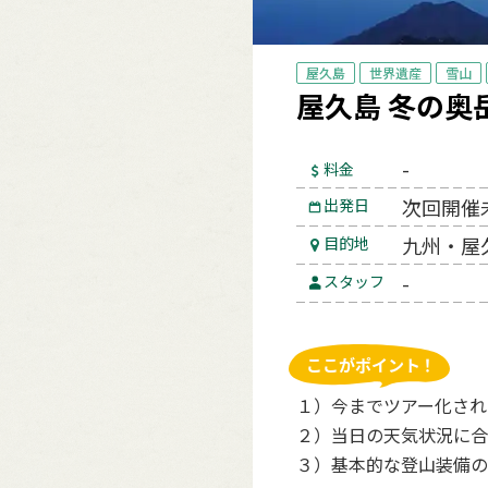
屋久島
世界遺産
雪山
屋久島 冬の奥
-
料金
次回開催
出発日
九州・屋
目的地
-
スタッフ
１）今までツアー化され
２）当日の天気状況に合
３）基本的な登山装備の