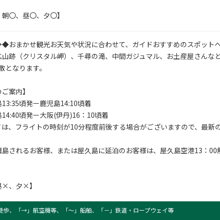
：朝〇、昼〇、夕〇】
→◆おまかせ観光お天気や状況に合わせて、ガイドおすすめのスポット
鉱山跡（クリスタル岬）、千尋の滝、中間ガジュマル、お土産屋さんな
解散となります。
のご案内】
島13:35頃発ー鹿児島14:10頃着
島14:40頃発ー大阪(伊丹)16：10頃着
ては、フライトの時刻が10分程度前後する場合がございますので、最新
島されるお客様、または屋久島に延泊のお客様は、屋久島空港13：00
昼×、夕×】
徒歩、「→」航空機等、「〜」船舶、「－」鉄道・ロープウェイ等