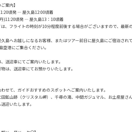
のご案内】
11:20頃発 — 屋久島12:00頃着
伊丹)11:20頃発 — 屋久島13：10頃着
ては、フライトの時刻が10分程度前後する場合がございますので、最新
久島へお越しになるお客様、またはツアー前日に屋久島にご宿泊され
屋久島空港にご集合ください。
は、送迎車にてご案内いたします。
荷物は、送迎車にてお預かりいたします。
合わせて、ガイドおすすめのスポットへご案内いたします。
仁田鉱山跡（クリスタル岬）、千尋の滝、中間ガジュマル、お土産屋さ
へ送迎いたします。