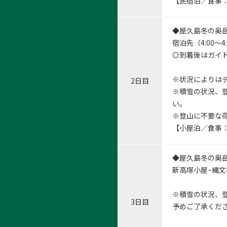
【民宿泊／食事
◆屋久島冬の奥
宿泊先（4:00
◎到着後はガイ
1:屋
※状況によりは
1
/
5
2日目
※積雪の状況、
い。
※登山に不要な
【小屋泊／食事
◆屋久島冬の奥
新高塚小屋~縄文
※積雪の状況、
3日目
予めご了承くだ