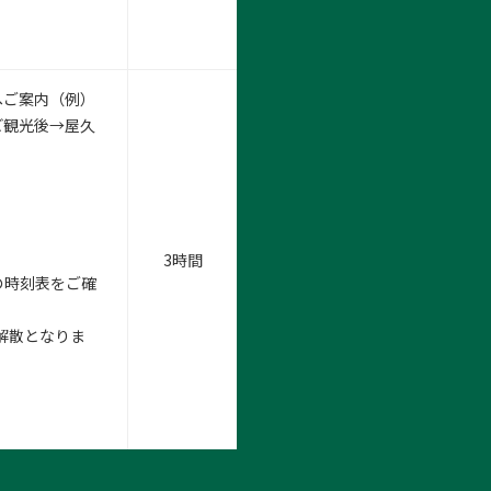
へご案内（例）
ど観光後→屋久
3時間
の時刻表をご確
解散となりま