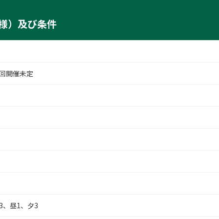
様）及び条件
回開催未定
3、昼1、夕3