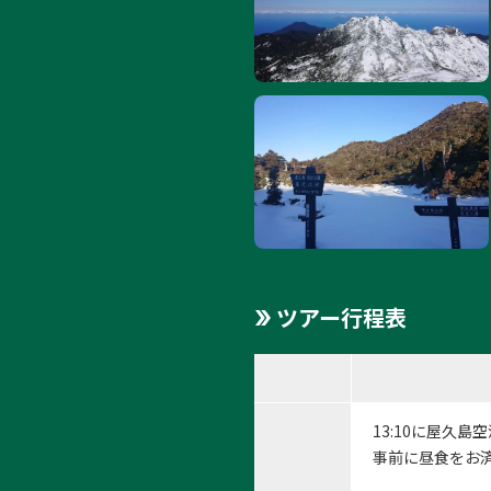
ツアー行程表
13:10に屋久
事前に昼食をお