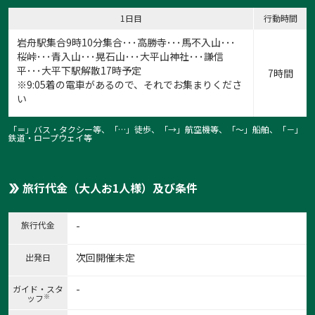
1日目
行動時間
岩舟駅集合9時10分集合･･･高勝寺･･･馬不入山･･･
桜峠･･･青入山･･･晃石山･･･大平山神社･･･謙信
平･･･大平下駅解散17時予定
7時間
※9:05着の電車があるので、それでお集まりくださ
い
「＝」バス・タクシー等、「…」徒歩、「→」航空機等、「〜」船舶、「－」
鉄道・ロープウェイ等
旅行代金（大人お1人様）及び条件
旅行代金
-
次回開催未定
出発日
-
ガイド・スタ
※
ッフ