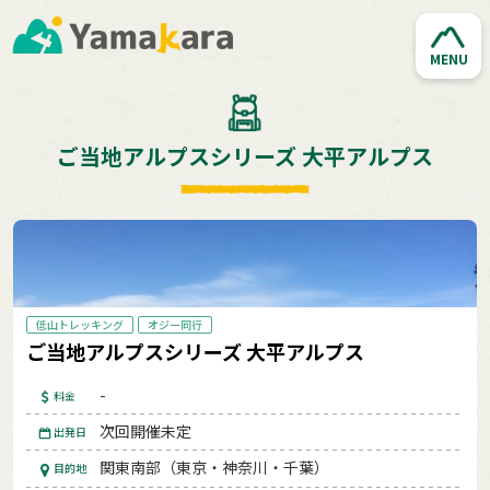
MENU
ご当地アルプスシリーズ 大平アルプス
低山トレッキング
オジー同行
ご当地アルプスシリーズ 大平アルプス
-
料金
次回開催未定
出発日
関東南部（東京・神奈川・千葉）
目的地