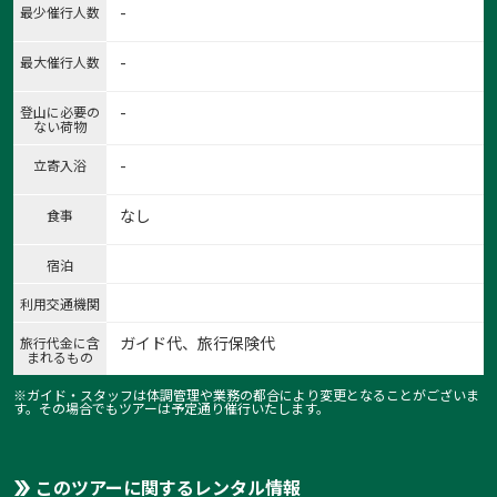
-
最少催行人数
-
最大催行人数
-
登山に必要の
ない荷物
-
立寄入浴
なし
食事
宿泊
利用交通機関
ガイド代、旅行保険代
旅行代金に含
まれるもの
※ガイド・スタッフは体調管理や業務の都合により変更となることがございま
す。その場合でもツアーは予定通り催行いたします。
このツアーに関するレンタル情報