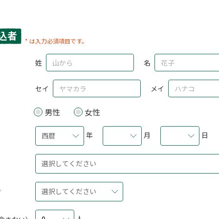
込者
* は入力必須項目です。
姓
名
セイ
メイ
男性
女性
年
月
日
西暦
選択してください
選択してください
人