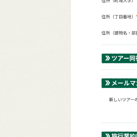
住所（町域大字）
住所（丁目番地）
住所（建物名・部
ツアー同
メールマ
新しいツアーの
旅行業約