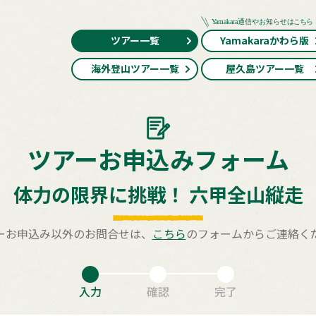
ツアー一覧
Yamakaraかわら版
海外登山ツアー一覧
屋久島ツアー一覧
ツアーお申込みフォーム
体力の限界に挑戦！ 六甲全山縦走
ーお申込み以外のお問合せは、
こちら
のフォームからご連絡く
入力
確認
完了