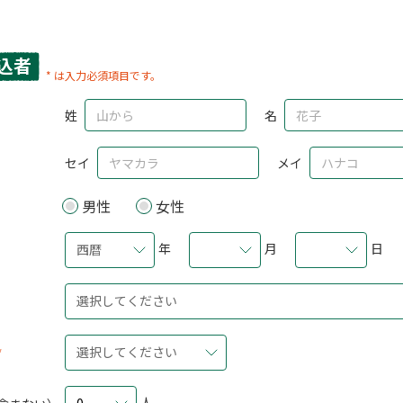
込者
* は入力必須項目です。
姓
名
セイ
メイ
男性
女性
年
月
日
西暦
選択してください
選択してください
人