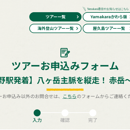
ツアー一覧
Yamakaraかわら版
海外登山ツアー一覧
屋久島ツアー一覧
ツアーお申込みフォーム
野駅発着】八ヶ岳主脈を縦走！ 赤岳
ーお申込み以外のお問合せは、
こちら
のフォームからご連絡く
入力
確認
完了