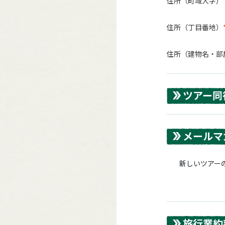
住所（町域大字）
住所（丁目番地）
住所（建物名・部
ツアー同
メールマ
新しいツアーの
旅行業約