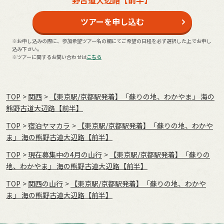
ツアーを申し込む
※お申し込みの際に、参加希望ツアー名の欄にてご希望の日程を必ず選択した上でお申し
込み下さい。
※ツアーに関するお問い合わせは
こちら
TOP
関西
【東京駅/京都駅発着】「蘇りの地、わかやま」 海の
熊野古道大辺路【前半】
TOP
宿泊ヤマカラ
【東京駅/京都駅発着】「蘇りの地、わかや
ま」 海の熊野古道大辺路【前半】
TOP
現在募集中の4月の山行
【東京駅/京都駅発着】「蘇りの
地、わかやま」 海の熊野古道大辺路【前半】
TOP
関西の山行
【東京駅/京都駅発着】「蘇りの地、わかや
ま」 海の熊野古道大辺路【前半】