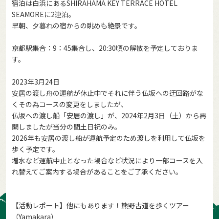
宿泊は白浜にあるSHIRAHAMA KEY TERRACE HOTEL
SEAMOREに2連泊。
早朝、夕暮れの宿からの眺めも絶景です。
京都駅集合：9：45集合し、20:30頃の解散を予定しておりま
す。
2023年3月24日
安居の渡し舟の運航が休止中でそれに伴う仏坂への迂回路がな
くその為コースの変更をしましたが、
仏坂への渡し船「安居の渡し」が、2024年2月3日（土）から再
開しましたが当分の間土日祝のみ。
2026年も安居の渡し船が運航予定のため渡しを利用して仏坂を
歩く予定です。
増水など運航中止となった場合など状況により一部コースを入
れ替えてご案内する場合があることをご了承ください。
【活動レポート】他にもあります！熊野古道を歩くツアー
（Yamakara）