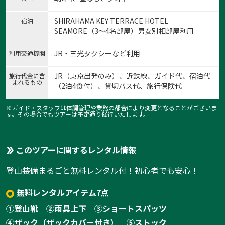
SHIRAHAMA KEY TERRACE HOTEL
宿泊
SEAMORE（3～4名部屋）男女別相部屋利用
JR・三光タクシーなど利用
利用交通機関
JR（東京出発のみ）、近鉄線、ガイド代、宿泊代
旅行代金に含
まれるもの
（2泊4食付）、貸切バス代、旅行保険代
※ガイド・スタッフは体調管理や業務の都合により変更となることがございま
す。その場合でもツアーは予定通り催行いたします。
このツアーに関するレンタル情報
登山装備まるごと無料レンタル付！初心者でも安心！
無料レンタルアイテム7点
①登山靴
②雨具上下
③ショートスパッツ
④ザック（ザックカバー付き）
⑤ストック