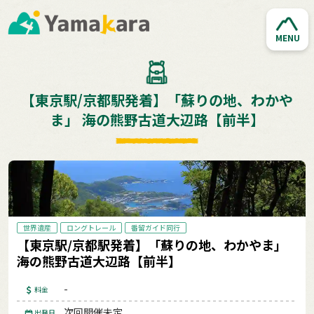
MENU
【東京駅/京都駅発着】「蘇りの地、わかや
ま」 海の熊野古道大辺路【前半】
世界遺産
ロングトレール
番留ガイド同行
【東京駅/京都駅発着】「蘇りの地、わかやま」
海の熊野古道大辺路【前半】
-
料金
次回開催未定
出発日