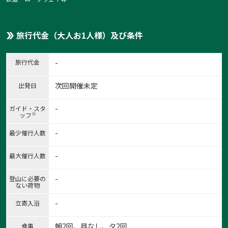
旅行代金（大人お1人様）及び条件
旅行代金
-
次回開催未定
出発日
-
ガイド・スタ
※
ッフ
-
最少催行人数
-
最大催行人数
-
登山に必要の
ない荷物
1:闘鶏神社(田辺観光協会)
1
/
7
-
立寄入浴
朝2回、昼なし、夕2回
食事