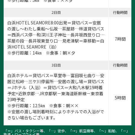
※歩行距離：5㎞ ※食事：××夕
2日目
行動時間
白浜HOTEL SEAMORE8:00出発＝貸切バス＝安居
の渡し～わたし乗船～仏坂…茶屋跡…林道貸切バス
＝西浜バス停…和深川王子神社…長井坂西登り口…
7時間
茶屋の段…長井坂東登り口…見老津駅＝車移動＝白
浜HOTEL SEAMORE（泊）
※歩行距離：14㎞ ※食事：朝×夕
3日目
行動時間
白浜ホテル＝貸切バス＝草堂寺…富田坂七曲り…安
居辻松峠…三ケ川停留所…安居の渡し場＝貸切バス
＝Jホテル（入浴）＝貸切バス＝大和八木駅19時着
予定=近鉄京都…JR京都駅－東海道新幹線－東京着
5時間
23時予定
※歩行距離：12.5㎞ ※食事：朝××
※安居の渡し場到着時刻によりホテルでの入浴がで
きない場合もございます。
「＝」バス・タクシー等、「…」徒歩、「→」航空機等、「〜」船舶、「－」
鉄道・ロープウェイ等