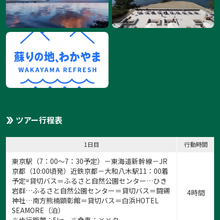
ツアー行程表
1日目
行動時間
東京駅（7：00～7：30予定）－東海道新幹線－JR
京都（10:00頃発）近鉄京都－大和八木駅11：00着
予定=貸切バス＝ふるさと自然公園センター…ひき
岩群…ふるさと自然公園センター＝貸切バス＝闘鶏
4時間
神社…南方熊楠顕彰館＝貸切バス＝白浜HOTEL
SEAMORE（泊）