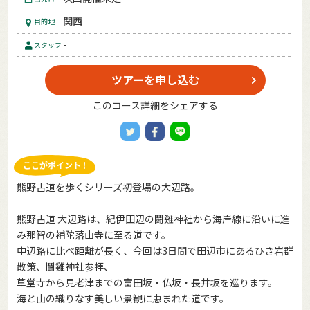
関西
目的地
-
スタッフ
ツアーを申し込む
このコース詳細をシェアする
熊野古道を歩くシリーズ初登場の大辺路。
熊野古道 大辺路は、紀伊田辺の鬪雞神社から海岸線に沿いに進
み那智の補陀落山寺に至る道です。
中辺路に比べ距離が長く、今回は3日間で田辺市にあるひき岩群
散策、鬪雞神社参拝、
草堂寺から見老津までの富田坂・仏坂・長井坂を巡ります。
海と山の織りなす美しい景観に恵まれた道です。