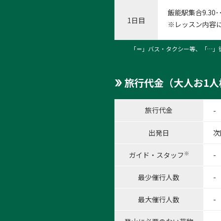
飯能駅集合9.30･
1日目
※レッスン内容
「＝」バス・タクシー等、「…」
旅行代金（大人お1人
旅行代金
-
出発日
次
※
ガイド・スタッフ
-
最少催行人数
-
最大催行人数
-