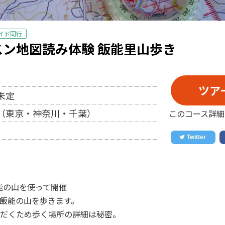
イド同行
ン地図読み体験 飯能里山歩き
ツア
未定
（東京・神奈川・千葉）
このコース詳細
飯能の山を使って開催
飯能の山を歩きます。
だくため歩く場所の詳細は秘密。