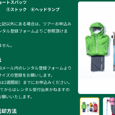
ョートスパッツ
）
⑤ストック
⑥ヘッドランプ
上記以外にある場合は、ツアーお申込み
ンタル登録フォームよりご参照頂けま
ません。
法
内メール内のレンタル登録フォームより
サイズの登録をお願いします。
ーは2週間前）までにお申込みください。
ってからはレンタル受付出来かねますの
お願いいたします。
返却方法