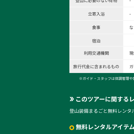
登山に必要のない荷物
-
立寄入浴
-
食事
な
宿泊
利用交通機関
現
1:
旅行代金に含まれるもの
ガ
1
/
2
※ガイド・スタッフは体調管理や
このツアーに関する
登山装備まるごと無料レンタ
無料レンタルアイテム