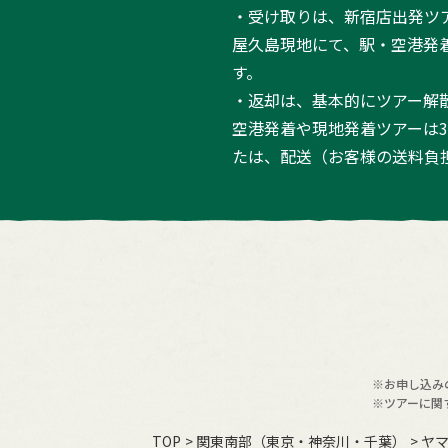
・受け取りは、新宿店出発ツ
屋久島現地にて、駅・空港発
す。
・返却は、基本的にツアー解
空港発着や現地発着ツアーは
たは、配送（お客様の送料負
※お申し込み
※ツアーに関
TOP
関東南部（東京・神奈川・千葉）
ヤマ