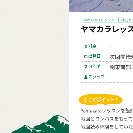
Yamakaraレッスン
楠元ガ
ヤマカラレッス
-
料金
次回開催
出発日
関東南部
目的地
-
スタッフ
Yamakaraレッスンを
地図とコンパスをもって
地図読み体験をしていた