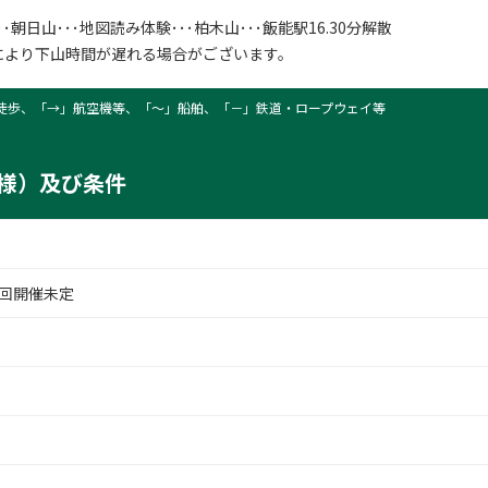
･･朝日山･･･地図読み体験･･･柏木山･･･飯能駅16.30分解散
により下山時間が遅れる場合がございます。
徒歩、「→」航空機等、「〜」船舶、「－」鉄道・ロープウェイ等
様）及び条件
回開催未定