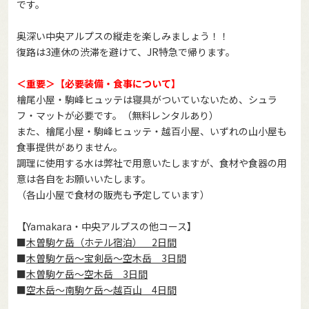
です。
奥深い中央アルプスの縦走を楽しみましょう！！
復路は3連休の渋滞を避けて、JR特急で帰ります。
＜重要＞【必要装備・食事について】
檜尾小屋・駒峰ヒュッテは寝具がついていないため、シュラ
フ・マットが必要です。（無料レンタルあり）
また、檜尾小屋・駒峰ヒュッテ・越百小屋、いずれの山小屋も
食事提供がありません。
調理に使用する水は弊社で用意いたしますが、食材や食器の用
意は各自をお願いいたします。
（各山小屋で食材の販売も予定しています）
【Yamakara・中央アルプスの他コース】
■
木曽駒ケ岳（ホテル宿泊） 2日間
■
木曽駒ケ岳～宝剣岳～空木岳 3日間
■
木曽駒ケ岳～空木岳 3日間
■
空木岳～南駒ケ岳～越百山 4日間