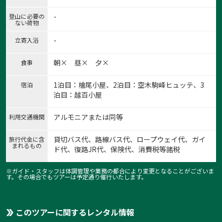
-
登山に必要の
ない荷物
-
立寄入浴
朝× 昼× 夕×
食事
1泊目：檜尾小屋、2泊目：空木駒峰ヒュッテ、3
宿泊
泊目：越百小屋
アルモニアまたは同等
利用交通機関
貸切バス代、路線バス代、ロープウェイ代、ガイ
旅行代金に含
まれるもの
ド代、復路JR代、保険代、消費税等諸税
※ガイド・スタッフは体調管理や業務の都合により変更となることがございま
す。その場合でもツアーは予定通り催行いたします。
このツアーに関するレンタル情報