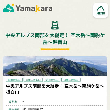
MENU
中央アルプス南部を大縦走！ 空木岳～南駒ケ
岳～越百山
日本百名山
日本二百名山
花の百名山
日本三百名山
中央アルプス南部を大縦走！ 空木岳～南駒ケ岳～
越百山
-
料金
次回開催未定
出発日