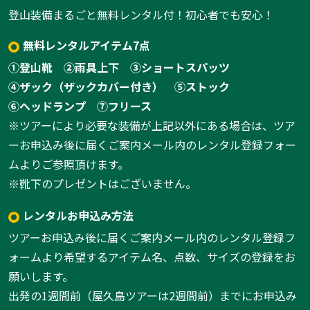
登山装備まるごと無料レンタル付！初心者でも安心！
無料レンタルアイテム7点
①登山靴
②雨具上下
③ショートスパッツ
④ザック（ザックカバー付き）
⑤ストック
⑥ヘッドランプ
⑦フリース
※ツアーにより必要な装備が上記以外にある場合は、ツア
1:空木岳から望む南駒ケ岳
ーお申込み後に届くご案内メール内のレンタル登録フォー
1
/
8
ムよりご参照頂けます。
※靴下のプレゼントはございません。
レンタルお申込み方法
ツアーお申込み後に届くご案内メール内のレンタル登録フ
ォームより希望するアイテム名、点数、サイズの登録をお
願いします。
出発の1週間前（屋久島ツアーは2週間前）までにお申込み