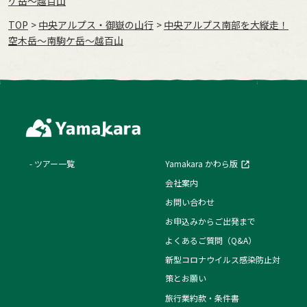
ケ岳～越百山
TOP
中央アルプス・御嶽の山行
中央アルプス南部を大縦走！
空木岳～南駒ケ岳～越百山
ツアー一覧
Yamakara かわら版
会社案内
お問い合わせ
お申込みからご出発まで
よくあるご質問（Q&A）
新型コロナウイルス感染防止対
策とお願い
旅行業約款・条件書