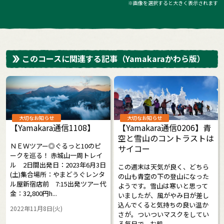
※画像を選択すると大きく表示されます
このコースに関連する記事
（Yamakaraかわら版）
大切なお知らせ
大切なお知らせ
【Yamakara通信1108】
【Yamakara通信0206】青
空と雪山のコントラストは
ＮＥＷツアー◎ぐるっと10のピ
サイコー
ークを巡る！ 赤城山一周トレイ
ル 2日間出発日：2023年6月3日
この週末は天気が良く、どちら
(土)集合場所：やまどうぐレンタ
の山も青空の下の登山になった
ル屋新宿店前 7:15出発ツアー代
ようです。雪山は寒いと思って
金：32,800円h...
いましたが、風がやみ日が差し
込んでくると気持ちの良い温か
2022年11月8日(火)
さが。ついついマスクをしてい
る毎日で、お肌...