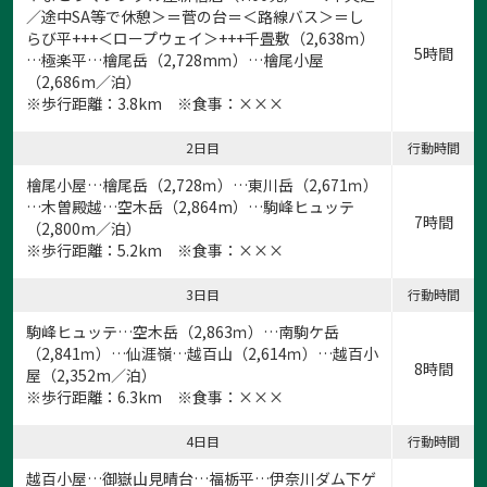
／途中SA等で休憩＞＝菅の台＝＜路線バス＞＝し
らび平+++＜ロープウェイ＞+++千畳敷（2,638ｍ）
5時間
…極楽平…檜尾岳（2,728mｍ）…檜尾小屋
（2,686m／泊）
※歩行距離：3.8km ※食事：×××
2日目
行動時間
檜尾小屋…檜尾岳（2,728ｍ）…東川岳（2,671ｍ）
…木曽殿越…空木岳（2,864m）…駒峰ヒュッテ
7時間
（2,800m／泊）
※歩行距離：5.2km ※食事：×××
3日目
行動時間
駒峰ヒュッテ…空木岳（2,863ｍ）…南駒ケ岳
（2,841ｍ）…仙涯嶺…越百山（2,614ｍ）…越百小
8時間
屋（2,352m／泊）
※歩行距離：6.3km ※食事：×××
4日目
行動時間
越百小屋…御嶽山見晴台…福栃平…伊奈川ダム下ゲ