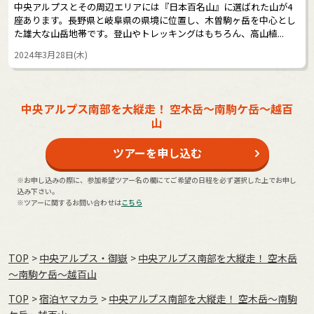
中央アルプスとその周辺エリアには『日本百名山』に選ばれた山が4
座あります。長野県と岐阜県の県境に位置し、木曽駒ヶ岳を中心とし
た雄大な山岳地帯です。登山やトレッキングはもちろん、高山植...
2024年3月28日(木)
中央アルプス南部を大縦走！ 空木岳～南駒ケ岳～越百
山
ツアーを申し込む
※お申し込みの際に、参加希望ツアー名の欄にてご希望の日程を必ず選択した上でお申し
込み下さい。
※ツアーに関するお問い合わせは
こちら
TOP
中央アルプス・御嶽
中央アルプス南部を大縦走！ 空木岳
～南駒ケ岳～越百山
TOP
宿泊ヤマカラ
中央アルプス南部を大縦走！ 空木岳～南駒