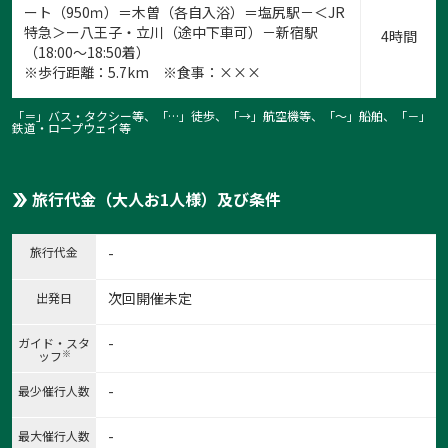
ート（950ｍ）＝木曽（各自入浴）＝塩尻駅－＜JR
特急＞ー八王子・立川（途中下車可）－新宿駅
4時間
（18:00～18:50着）
※歩行距離：5.7km ※食事：×××
「＝」バス・タクシー等、「…」徒歩、「→」航空機等、「〜」船舶、「－」
鉄道・ロープウェイ等
旅行代金（大人お1人様）及び条件
旅行代金
-
次回開催未定
出発日
-
ガイド・スタ
※
ッフ
-
最少催行人数
-
最大催行人数