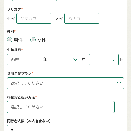
フリガナ
セイ
メイ
性別
男性
女性
生年月日
年
月
日
西暦
参加希望プラン
選択してください
料金お支払い方法
選択してください
同行者人数（本人含まない）
0