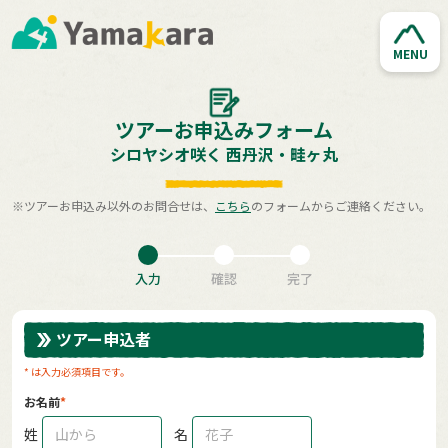
MENU
ツアーお申込みフォーム
シロヤシオ咲く 西丹沢・畦ヶ丸
※ツアーお申込み以外のお問合せは、
こちら
のフォームからご連絡ください。
入力
確認
完了
ツアー申込者
* は入力必須項目です。
お名前
姓
名