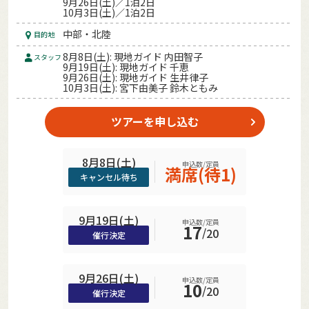
9月26日(土)／1泊2日
10月3日(土)／1泊2日
中部・北陸
目的地
8月8日(土): 現地ガイド 内田智子
スタッフ
9月19日(土): 現地ガイド 千恵
9月26日(土): 現地ガイド 生井律子
10月3日(土): 宮下由美子 鈴木ともみ
ツアーを申し込む
8月8日(土)
申込数/定員
満席(待1)
キャンセル待ち
9月19日(土)
申込数/定員
17
/
20
催行決定
9月26日(土)
申込数/定員
10
/
20
催行決定