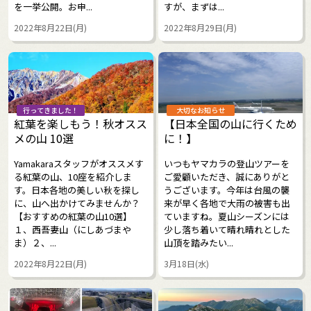
を一挙公開。お申...
すが、まずは...
2022年8月22日(月)
2022年8月29日(月)
行ってきました！
大切なお知らせ
紅葉を楽しもう！秋オスス
【日本全国の山に行くため
メの山 10選
に！】
Yamakaraスタッフがオススメす
いつもヤマカラの登山ツアーを
る紅葉の山、10座を紹介しま
ご愛顧いただき、誠にありがと
す。日本各地の美しい秋を探し
うございます。今年は台風の襲
に、山へ出かけてみませんか？
来が早く各地で大雨の被害も出
【おすすめの紅葉の山10選】
ていますね。夏山シーズンには
１、西吾妻山（にしあづまや
少し落ち着いて晴れ晴れとした
ま）２、...
山頂を踏みたい...
2022年8月22日(月)
3月18日(水)