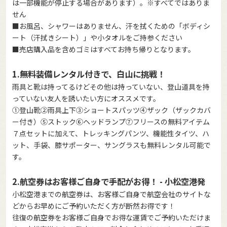
は一部機能が停止する場合があります）。※すべてではありま
せん
■お風呂、シャワーはありません、汗を拭くための「ボディシ
ート（汗拭きシート）」や小タオルをご持参ください
■売店購入品を含めゴミはすべてお持ち帰りとなります。
1.無料装備レンタル付きで、白山に挑戦！
雨具と靴は持ってるけどその他は持っていない、登山道具を持
っていない友人を誘いたい方にオススメです。
①登山靴②雨具上下③ショートスパッツ④ザック（ザックカバ
ー付き）⑤ストック⑥ヘッドランプ⑦フリースの無料アイテム
７点セットに加えて、トレッキングパンツ、機能性タイツ、ハ
ット、手袋、膝サポーター、サングラスも無料レンタル可能で
す。
2.航空券はお客様ご自身で手配がお得！ - 小松空港発
小松空港までの航空券は、お客様ご自身で航空会社のサイトな
どからお早めにご予約いただく方が断然お得です！
往復の航空券をお客様ご自身でお得な運賃でご予約いただけま