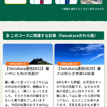
※画像を選択すると大きく表示されます
このコースに関連する記事
（Yamakaraかわら版）
大切なお知らせ
大切なお知らせ
【Yamakara通信0822】暑
【Yamakara通信0829】暑
い中にも秋の気配が
さは和らぎ季節は前進
暑い暑いと言っているうちに山
8月も早くも終盤、お天気はすっ
の中は秋の気配が。朝晩はすっ
かり秋の気配です。なかなか天
かり涼しく（寒く）なってきま
候が安定しない日々ですが、予
した。そろそろ秋の計画を立て
報に反して山に登ったら雨が降
ないと乗り遅れてしまいます
ってない、なんてことも多々あ
よ。今回は紅葉のおすすめの山
ります。天気を見るのも大事で