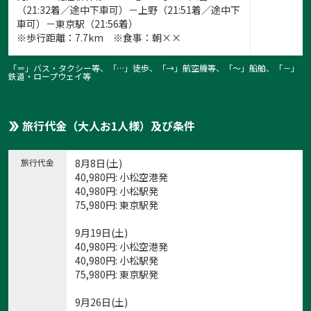
（21:32着／途中下車可）－上野（21:51着／途中下
車可）－東京駅（21:56着）
※歩行距離：7.7km ※食事：朝××
「＝」バス・タクシー等、「…」徒歩、「→」航空機等、「〜」船舶、「－」
鉄道・ロープウェイ等
旅行代金（大人お1人様）及び条件
旅行代金
8月8日(土)
40,980
円
: 小松空港発
40,980
円
: 小松駅発
75,980
円
: 東京駅発
9月19日(土)
40,980
円
: 小松空港発
40,980
円
: 小松駅発
75,980
円
: 東京駅発
9月26日(土)