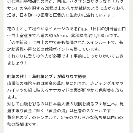
近代高山植物研究の原点、白山。ハクサンコザクラなど『ハク
サン』の名を冠する20種以上の花々が絨毯のように広がるお花
畑は、日本随一の密度と圧倒的な生命力に溢れています！
花の山として穏やかなイメージのある白山、1日目の別当登山口
～白山室道まで片道の約 5.5 km、累積標高:約 1,200 mです。
「砂防新道」は白山の中で最も整備されたメインルートで、甚
之助避難小屋などの休憩ポイントも整っています。
それなりに登りの体力が必要です！事前にしっかり歩いておき
ましょう！
紅葉の秋！！草紅葉とブナが織りなす絶景
山頂部の弥陀ヶ原は黄金の草紅葉に包まれ、赤いチングルマや
ハイマツの緑に映えるナナカマドの実が鮮やかな色彩美を放ち
ます。
対して山腹を彩るのは日本最大級の規模を誇るブナ原生林。見
渡す限り黄金に輝く「黄金の海」は圧巻のスケールです！
黄金色のブナのトンネルと、足元のやわらかな落ち葉は白山の
秋の醍醐味です。