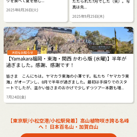
りを食べて夏を感じ...
たたられた7月でした（笑）。写
真は先...
2025年8月26日(火)
2025年9月25日(木)
大切なお知らせ
【Yamakara福岡・東海・関西 かわら版 (水曜)】半年が
過ぎました。感謝、感謝です！
皆さま こんにちは。ヤマカラ東海の小澤です。私たち「ヤマカラ東
海」がオープンし、8月で半年が過ぎました。最初は手探りでのスタ
ートでしたが、温かい皆さまのおかげで少しずつツアー本数も増...
7月24日(金)
【東京駅/小松空港/小松駅発着】高山植物咲き誇る名峰
へ！ 日本百名山・加賀白山