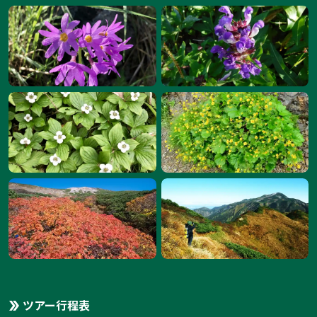
1:
ツアー行程表
1
/
12