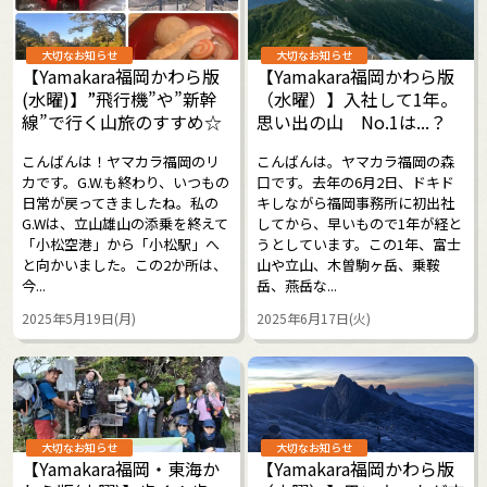
大切なお知らせ
大切なお知らせ
【Yamakara福岡かわら版
【Yamakara福岡かわら版
(水曜)】”飛行機”や”新幹
（水曜）】入社して1年。
線”で行く山旅のすすめ☆
思い出の山 No.1は...？
こんばんは！ヤマカラ福岡のリ
こんばんは。ヤマカラ福岡の森
カです。G.W.も終わり、いつもの
口です。去年の6月2日、ドキド
日常が戻ってきましたね。私の
キしながら福岡事務所に初出社
G.Wは、立山雄山の添乗を終えて
してから、早いもので1年が経と
「小松空港」から「小松駅」へ
うとしています。この1年、富士
と向かいました。この2か所は、
山や立山、木曽駒ヶ岳、乗鞍
今...
岳、燕岳な...
2025年5月19日(月)
2025年6月17日(火)
大切なお知らせ
大切なお知らせ
【Yamakara福岡・東海か
【Yamakara福岡かわら版