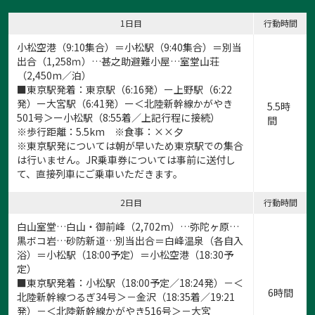
1日目
行動時間
小松空港（9:10集合）＝小松駅（9:40集合）＝別当
出合（1,258ｍ）…甚之助避難小屋…室堂山荘
（2,450m／泊）
■東京駅発着：東京駅（6:16発）ー上野駅（6:22
発）ー大宮駅（6:41発）ー＜北陸新幹線かがやき
5.5時
501号＞ー小松駅（8:55着／上記行程に接続）
間
※歩行距離：5.5km ※食事：××夕
※東京駅発については朝が早いため東京駅での集合
は行いません。JR乗車券については事前に送付し
て、直接列車にご乗車いただきます。
2日目
行動時間
白山室堂…白山・御前峰（2,702m）…弥陀ヶ原…
黒ボコ岩…砂防新道…別当出合＝白峰温泉（各自入
浴）＝小松駅（18:00予定）＝小松空港（18:30予
定）
■東京駅発着：小松駅（18:00予定／18:24発）－＜
6時間
北陸新幹線つるぎ34号＞－金沢（18:35着／19:21
発）－＜北陸新幹線かがやき516号＞－大宮