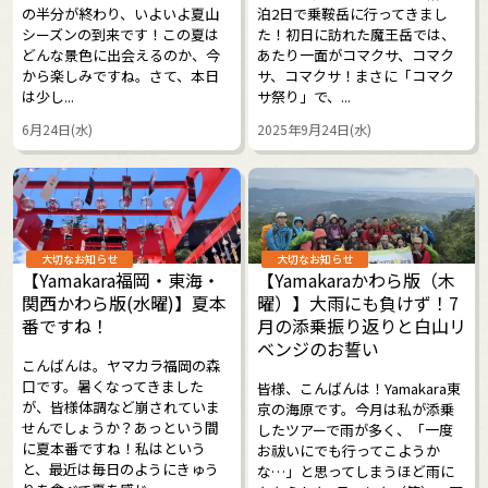
の半分が終わり、いよいよ夏山
泊2日で乗鞍岳に行ってきまし
シーズンの到来です！この夏は
た！初日に訪れた魔王岳では、
どんな景色に出会えるのか、今
あたり一面がコマクサ、コマク
から楽しみですね。さて、本日
サ、コマクサ！まさに「コマク
は少し...
サ祭り」で、...
6月24日(水)
2025年9月24日(水)
大切なお知らせ
大切なお知らせ
【Yamakara福岡・東海・
【Yamakaraかわら版（木
関西かわら版(水曜)】夏本
曜）】大雨にも負けず！7
番ですね！
月の添乗振り返りと白山リ
ベンジのお誓い
こんばんは。ヤマカラ福岡の森
口です。暑くなってきました
皆様、こんばんは！Yamakara東
が、皆様体調など崩されていま
京の海原です。今月は私が添乗
せんでしょうか？あっという間
したツアーで雨が多く、「一度
に夏本番ですね！私はという
お祓いにでも行ってこようか
と、最近は毎日のようにきゅう
な…」と思ってしまうほど雨に