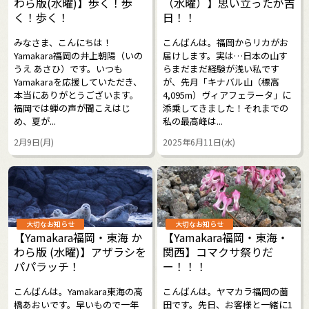
わら版(水曜)】歩く！歩
（水曜）】思い立ったが吉
く！歩く！
日！！
みなさま、こんにちは！
こんばんは。福岡からリカがお
Yamakara福岡の井上朝陽（いの
届けします。実は…日本の山す
うえ あさひ）です。いつも
らまだまだ経験が浅い私です
Yamakaraを応援していただき、
が、先月「キナバル山（標高
本当にありがとうございます。
4,095m）ヴィアフェラータ」に
福岡では蝉の声が聞こえはじ
添乗してきました！それまでの
め、夏が...
私の最高峰は...
2月9日(月)
2025年6月11日(水)
大切なお知らせ
大切なお知らせ
【Yamakara福岡・東海 か
【Yamakara福岡・東海・
わら版 (水曜)】アザラシを
関西】コマクサ祭りだ
パパラッチ！
ー！！！
こんばんは。Yamakara東海の高
こんばんは。ヤマカラ福岡の薗
橋あおいです。早いもので一年
田です。先日、お客様と一緒に1