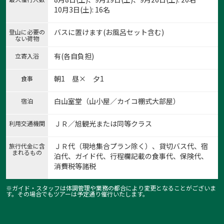
10月3日(土): 16名
バスに置けます(お風呂セット含む)
登山に必要の
ない荷物
有(各自負担)
立寄入浴
朝1 昼× 夕1
食事
白山室堂（山小屋／カイコ棚式大部屋）
宿泊
ＪＲ／旭観光または同等クラス
利用交通機関
ＪＲ代（現地集合プラン除く）、貸切バス代、宿
旅行代金に含
まれるもの
泊代、ガイド代、行程欄記載の食事代、保険代、
消費税等諸税
※ガイド・スタッフは体調管理や業務の都合により変更となることがございま
す。その場合でもツアーは予定通り催行いたします。