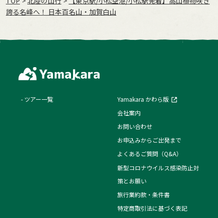
TOP
北陸の山行
【東京駅/小松空港/小松駅発着】高山植物咲き
誇る名峰へ！ 日本百名山・加賀白山
ツアー一覧
Yamakara かわら版
会社案内
お問い合わせ
お申込みからご出発まで
よくあるご質問（Q&A）
新型コロナウイルス感染防止対
策とお願い
旅行業約款・条件書
特定商取引法に基づく表記