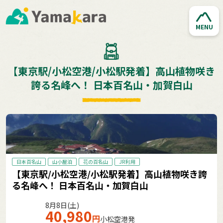
MENU
【東京駅/小松空港/小松駅発着】高山植物咲き
誇る名峰へ！ 日本百名山・加賀白山
日本百名山
山小屋泊
花の百名山
JR利用
【東京駅/小松空港/小松駅発着】高山植物咲き誇
る名峰へ！ 日本百名山・加賀白山
8月8日(土)
40,980
円
小松空港発