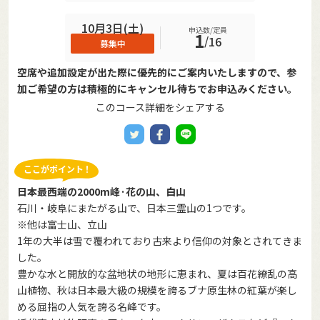
10月3日(土)
申込数/定員
1
/
16
募集中
空席や追加設定が出た際に優先的にご案内いたしますので、参
加ご希望の方は積極的にキャンセル待ちでお申込みください。
このコース詳細をシェアする
日本最西端の2000m峰·花の山、白山
石川・岐阜にまたがる山で、日本三霊山の1つです。
※他は富士山、立山
1年の大半は雪で覆われており古来より信仰の対象とされてきま
した。
豊かな水と開放的な盆地状の地形に恵まれ、夏は百花繚乱の高
山植物、秋は日本最大級の規模を誇るブナ原生林の紅葉が楽し
める屈指の人気を誇る名峰です。